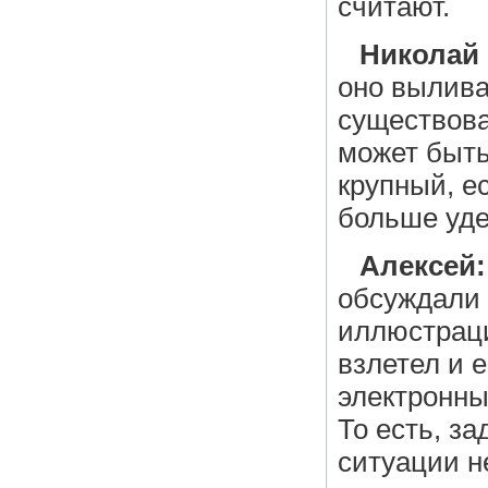
считают.
Николай
оно вылива
существова
может быть
крупный, е
больше уде
Алексей:
обсуждали 
иллюстраци
взлетел и е
электронных
То есть, з
ситуации н