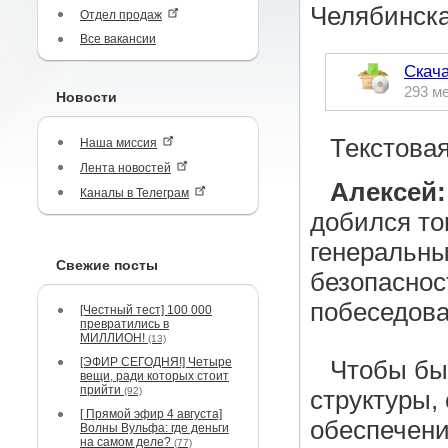
Челябинск
Отдел продаж
Все вакансии
Скача
293 м
Новости
Текстовая
Наша миссия
Лента новостей
Алексей:
Каналы в Телеграм
добился то
генеральны
Свежие посты
безопаснос
побеседова
[Честный тест] 100 000
превратились в
МИЛЛИОН!
(13)
[ЭФИР СЕГОДНЯ!] Четыре
Чтобы был
вещи, ради которых стоит
прийти
(92)
структуры,
[ Прямой эфир 4 августа]
обеспечени
Волны Вульфа: где деньги
на самом деле?
(77)