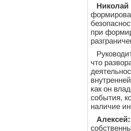
Николай
формировал
безопаснос
при формир
разгранич
Руководи
что развор
деятельнос
внутренней
как он вла
события, ко
наличие и
Алексей:
собственны