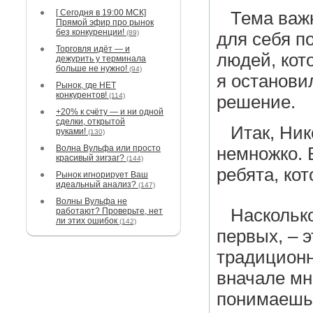
[ Сегодня в 19:00 МСК]
Тема важ
Прямой эфир про рынок
без конкуренции!
(89)
для себя п
Торговля идёт — и
людей, кот
дежурить у терминала
больше не нужно!
(94)
я останови
Рынок, где НЕТ
конкурентов!
(114)
решение.
+20% к счёту — и ни одной
сделки, открытой
Итак, Ник
руками!
(130)
Волна Вульфа или просто
немножко. 
красивый зигзаг?
(144)
ребята, ко
Рынок игнорирует Ваш
идеальный анализ?
(147)
Волны Вульфа не
Насколько
работают? Проверьте, нет
ли этих ошибок
(142)
первых, – 
традиционно
вначале мн
понимаешь,