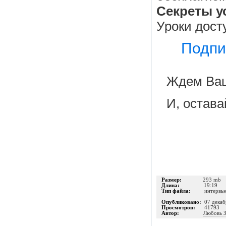
Секреты у
Уроки дост
Подпиш
Ждем Ваш
И, остава
Размер:
293 mb
Длина:
19:19
Тип файла:
интервь
Опубликовано:
07 декаб
Просмотров:
41793
Автор:
Любовь З