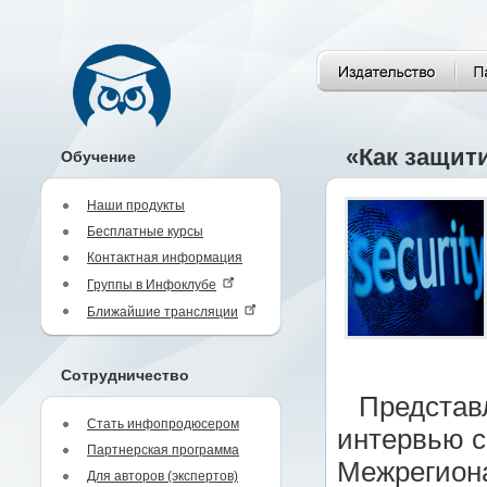
«Как защит
Обучение
Наши продукты
Бесплатные курсы
Контактная информация
Группы в Инфоклубе
Ближайшие трансляции
Сотрудничество
Представ
Стать инфопродюсером
интервью с
Партнерская программа
Межрегиона
Для авторов (экспертов)