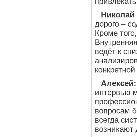
привлекать
Николай
дорого – с
Кроме того
Внутренняя
ведёт к сн
анализиров
конкретной
Алексей:
интервью м
профессион
вопросам б
всегда сист
возникают 