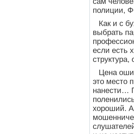
сам челове
полиции, Ф
Как и с б
выбрать па
профессион
если есть х
структура, 
Цена ошиб
это место 
нанести… Г
поленились
хороший. А
мошенничес
слушателей