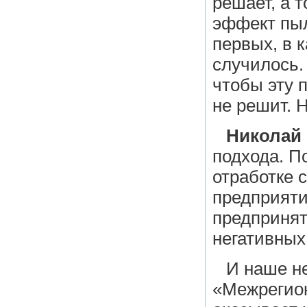
решает, а т
эффект пыл
первых, в к
случилось.
чтобы эту 
не решит. Н
Николай
подхода. П
отработке 
предприяти
предпринят
негативных
И наше н
«Межрегион