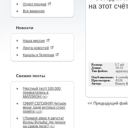
Отдел продаж
на этот счёт
Все вакансии
Новости
Наша миссия
Лента новостей
Каналы в Телеграм
Размер:
3,7 mb
Длина:
10:55
Тип файла:
аудиопо
Свежие посты
Опубликовано:
4 сентяб
Просмотров:
8526
Автор:
Никита К
[Честный тест] 100 000
превратились в
МИЛЛИОН!
(90)
<< Предыдущий фай
[ЭФИР СЕГОДНЯ!] Четыре
вещи, ради которых стоит
прийти
(108)
[ Прямой эфир 4 августа]
Волны Вульфа: где деньги
на самом деле?
(91)