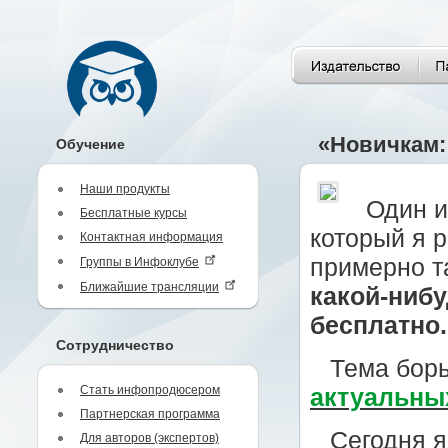
«Новичкам:
Обучение
Наши продукты
Один и
Бесплатные курсы
который я р
Контактная информация
примерно т
Группы в Инфоклубе
Ближайшие трансляции
какой-нибу
бесплатно.
Сотрудничество
Тема борь
Стать инфопродюсером
актуальны
Партнерская программа
Сегодня 
Для авторов (экспертов)