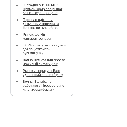
[ Сегодня в 19:00 МСК]
Прямой эфир про рынок
без конкуренции!
(100)
Торговля идёт — и
дежурить у терминала
больше не нужно!
(102)
Рынок, где НЕТ
конкурентов!
(120)
+20% к счёту — и ни одной
сделки, открытой
руками!
(136)
Волна Вульфа или просто
красивый зигзаг?
(151)
Рынок игнорирует Ваш
идеальный анализ?
(157)
Волны Вульфа не
работают? Проверьте, нет
ли этих ошибок
(154)