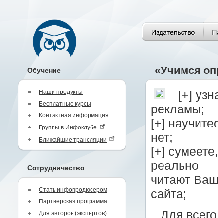
«Учимся оп
Обучение
Наши продукты
[+] уз
Бесплатные курсы
рекламы;
Контактная информация
[+] научите
Группы в Инфоклубе
нет;
Ближайшие трансляции
[+] сумеете
реально
Сотрудничество
читают Ваш
Стать инфопродюсером
сайта;
Партнерская программа
Для всего
Для авторов (экспертов)