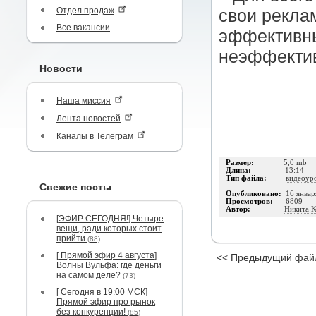
Отдел продаж
свои рекла
Все вакансии
эффективны
неэффекти
Новости
Наша миссия
Лента новостей
Каналы в Телеграм
Размер:
5,0 mb
Длина:
13:14
Тип файла:
видеоур
Свежие посты
Опубликовано:
16 январ
Просмотров:
6809
Автор:
Никита К
[ЭФИР СЕГОДНЯ!] Четыре
вещи, ради которых стоит
прийти
(88)
[ Прямой эфир 4 августа]
<< Предыдущий фай
Волны Вульфа: где деньги
на самом деле?
(73)
[ Сегодня в 19:00 МСК]
Прямой эфир про рынок
без конкуренции!
(85)