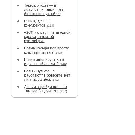
Торговля идёт — и
дежурить у терминала
больше не нужно!
(92)
Рынок, где НЕТ
конкурентов!
(113)
+20% к счёту — и ни одной
сделки, открытой
руками!
(128)
Волна Вульфа или просто
красивый зигзаг?
(143)
Рынок игнорирует Ваш
идеальный анализ?
(146)
Волны Вульфа не
работают? Проверьте, нет
ли этих ошибок
(141)
Деньги в трейдинге — не
там, где Вы думаете
(157)