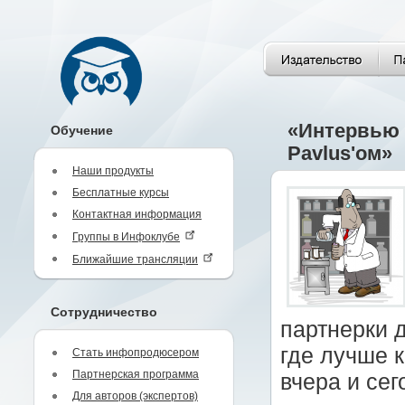
«Интервью 
Обучение
Pavlus'ом»
Наши продукты
Бесплатные курсы
Контактная информация
Группы в Инфоклубе
Ближайшие трансляции
Сотрудничество
партнерки д
где лучше 
Стать инфопродюсером
Партнерская программа
вчера и сег
Для авторов (экспертов)