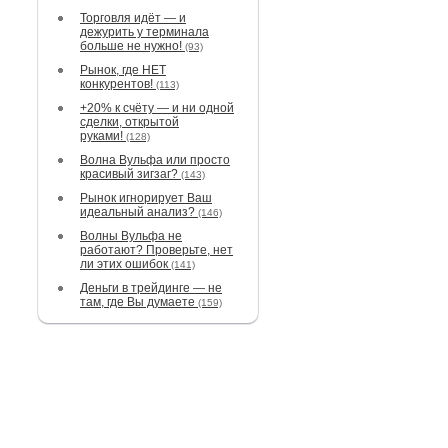
Торговля идёт — и
дежурить у терминала
больше не нужно!
(93)
Рынок, где НЕТ
конкурентов!
(113)
+20% к счёту — и ни одной
сделки, открытой
руками!
(128)
Волна Вульфа или просто
красивый зигзаг?
(143)
Рынок игнорирует Ваш
идеальный анализ?
(146)
Волны Вульфа не
работают? Проверьте, нет
ли этих ошибок
(141)
Деньги в трейдинге — не
там, где Вы думаете
(159)