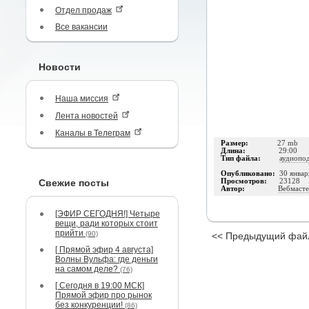
Отдел продаж
Все вакансии
Новости
Наша миссия
Лента новостей
Каналы в Телеграм
Размер:
27 mb
Длина:
29:00
Тип файла:
аудиопо
Опубликовано:
30 январ
Свежие посты
Просмотров:
23128
Автор:
Вебмасте
[ЭФИР СЕГОДНЯ!] Четыре
вещи, ради которых стоит
прийти
(90)
<< Предыдущий фай
[ Прямой эфир 4 августа]
Волны Вульфа: где деньги
на самом деле?
(76)
[ Сегодня в 19:00 МСК]
Прямой эфир про рынок
без конкуренции!
(86)