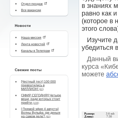
Отдел продаж
в знаниях 
Все вакансии
равно как 
(которое в
Новости
этого слова
Наша миссия
Изучите д
Лента новостей
убедиться 
Каналы в Телеграм
Данный в
курса «Киб
Свежие посты
можете
абс
[Честный тест] 100 000
превратились в
МИЛЛИОН!
(90)
[ЭФИР СЕГОДНЯ!] Четыре
вещи, ради которых стоит
прийти
(108)
[ Прямой эфир 4 августа]
Волны Вульфа: где деньги
Размер:
3.6 mb
на самом деле?
(90)
Длина:
7:30