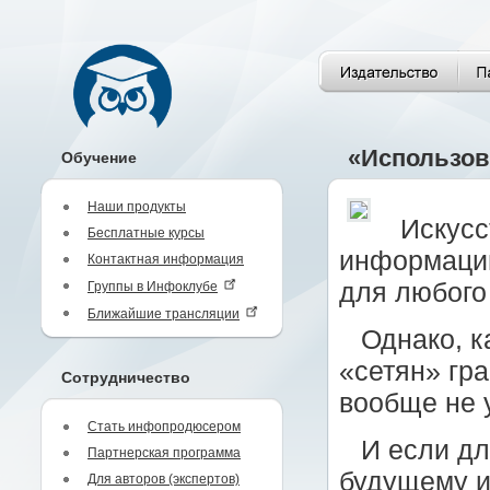
«Использов
Обучение
Наши продукты
Искусс
Бесплатные курсы
информации
Контактная информация
для любого
Группы в Инфоклубе
Ближайшие трансляции
Однако, к
«сетян» гр
Сотрудничество
вообще не 
Стать инфопродюсером
И если дл
Партнерская программа
будущему и
Для авторов (экспертов)