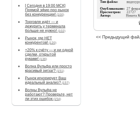
Тип файла:
видеоур
[ Сегодня в 19:00 МСК]
Опубликовано:
27 февра
Прямой эфир про рынок
Просмотров:
22727
без конкуренции!
(100)
Автор:
Никита К
Торговля идёт — и
дежурить у терминала
больше не нужно!
(102)
<< Предыдущий фай
Рынок, где НЕТ
конкурентов!
(120)
+20% к счёту — и ни одной
сделки, открытой
руками!
(136)
Волна Вульфа или просто
красивый зигзаг?
(151)
Рынок игнорирует Ваш
идеальный анализ?
(157)
Волны Вульфа не
работают? Проверьте, нет
ли этих ошибок
(154)