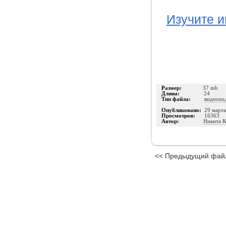
Изучите и
Размер:
37 mb
Длина:
24
Тип файла:
видеопо
Опубликовано:
29 март
Просмотров:
16363
Автор:
Никита К
<< Предыдущий фай