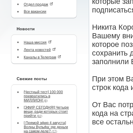
которые за
Отдел продаж
подписаться
Все вакансии
Никита Кор
Новости
Вашему вни
Наша миссия
которое по
Лента новостей
сохранить 
Каналы в Телеграм
заполнили
При этом В
Свежие посты
строк кода 
[Честный тест] 100 000
превратились в
МИЛЛИОН!
(6)
От Вас потр
[ЭФИР СЕГОДНЯ!] Четыре
кода на ст
вещи, ради которых стоит
прийти
(92)
все остальн
[ Прямой эфир 4 августа]
Волны Вульфа: где деньги
на самом деле?
(77)