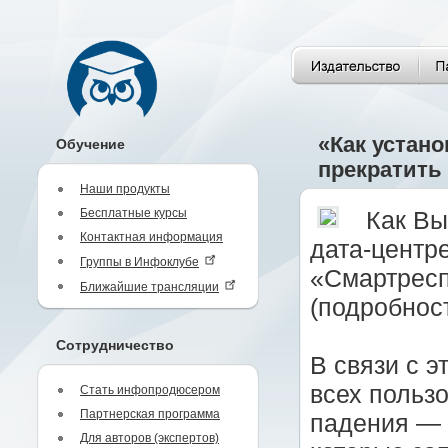
«Как устан
Обучение
прекратить
Наши продукты
Бесплатные курсы
Как Вы
Контактная информация
дата-центр
Группы в Инфоклубе
«Смартресп
Ближайшие трансляции
(подробнос
Сотрудничество
В связи с э
всех польз
Стать инфопродюсером
Партнерская программа
падения — 
Для авторов (экспертов)