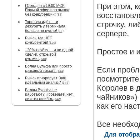
При этом, 
[ Сегодня в 19:00 МСК]
Прямой эфир про рынок
восстановл
без конкуренции!
(88)
Торговля идёт — и
строчку, л
дежурить у терминала
больше не нужно!
(93)
сервере.
Рынок, где НЕТ
конкурентов!
(114)
Простое и 
+20% к счёту — и ни одной
сделки, открытой
руками!
(130)
Волна Вульфа или просто
Если пробл
красивый зигзаг?
(144)
посмотрите
Рынок игнорирует Ваш
идеальный анализ?
(146)
Королев в 
Волны Вульфа не
работают? Проверьте, нет
чайников») 
ли этих ошибок
(142)
как его нас
Все необхо
Для отобра