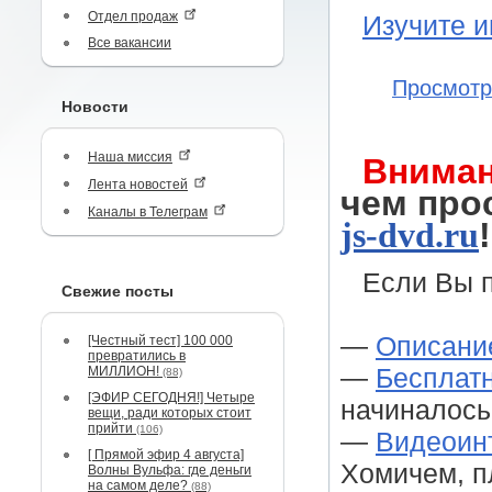
Отдел продаж
Изучите и
Все вакансии
Просмотр
Новости
Наша миссия
Вниман
Лента новостей
чем про
Каналы в Телеграм
js-dvd.ru
!
Если Вы 
Свежие посты
—
Описание
[Честный тест] 100 000
превратились в
МИЛЛИОН!
—
Бесплатн
(88)
[ЭФИР СЕГОДНЯ!] Четыре
начиналось 
вещи, ради которых стоит
прийти
(106)
—
Видеоинт
[ Прямой эфир 4 августа]
Хомичем, п
Волны Вульфа: где деньги
на самом деле?
(88)