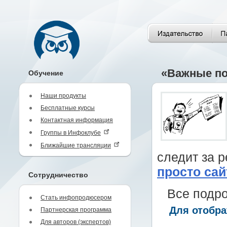
«Важные по
Обучение
Наши продукты
Бесплатные курсы
Контактная информация
Группы в Инфоклубе
Ближайшие трансляции
следит за р
просто сай
Сотрудничество
Все подро
Стать инфопродюсером
Для отобра
Партнерская программа
Для авторов (экспертов)