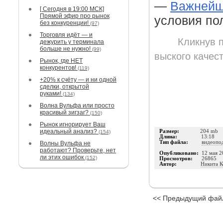
—
Важнейш
[ Сегодня в 19:00 МСК]
Прямой эфир про рынок
условия по
без конкуренции!
(97)
Торговля идёт — и
Кликнув п
дежурить у терминала
больше не нужно!
(99)
выского качес
Рынок, где НЕТ
конкурентов!
(119)
+20% к счёту — и ни одной
сделки, открытой
руками!
(134)
Волна Вульфа или просто
красивый зигзаг?
(150)
Рынок игнорирует Ваш
идеальный анализ?
Размер:
204 mb
(154)
Длина:
13:18
Тип файла:
видеопо
Волны Вульфа не
работают? Проверьте, нет
Опубликовано:
12 мая 2
ли этих ошибок
(152)
Просмотров:
26865
Автор:
Никита К
<< Предыдущий фай