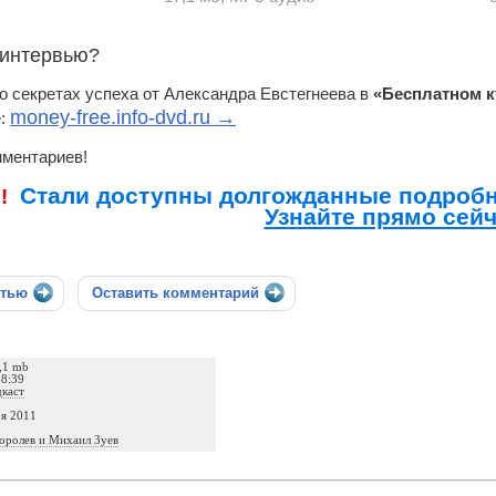
 интервью?
о секретах успеха от Александра Евстегнеева в
«Бесплатном 
money-free.info-dvd.ru →
е:
ментариев!
Стали доступны долгожданные подробн
!
Узнайте прямо сейч
стью
Оставить комментарий
7,1 mb
18:39
дкаст
ря 2011
оролев и Михаил Зуев