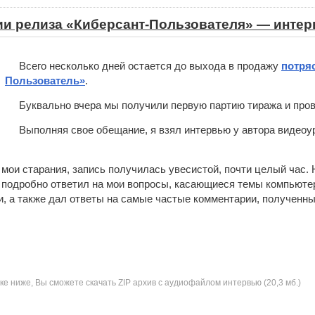
ии релиза «Киберсант-Пользователя» — интер
Всего несколько дней остается до выхода в продажу
потря
Пользователь»
.
Буквально вчера мы получили первую партию тиража и прове
Выполняя свое обещание, я взял интервью у автора видеоур
 мои старания, запись получилась увесистой, почти целый час. 
, подробно ответил на мои вопросы, касающиеся темы компьютер
и, а также дал ответы на самые частые комментарии, полученн
ке ниже, Вы сможете скачать ZIP архив с аудиофайлом интервью (20,3 мб.)