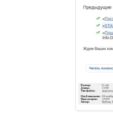
Предыдущие 
«
Пог
«
STAR
«
Поша
Info-
Ждем Ваших ком
Читать полно
Размер:
12 mb
Длина:
13:00
Тип файла:
аудиопо
Опубликовано:
04 нояб
Просмотров:
23594
Автор:
Любовь З