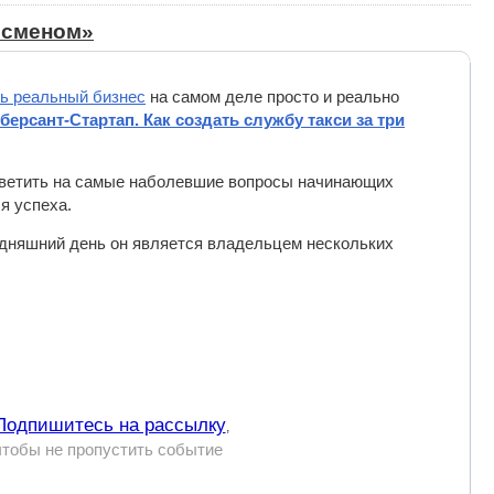
есменом»
ь реальный бизнес
на самом деле просто и реально
берсант-Стартап. Как создать службу такси за три
тветить на самые наболевшие вопросы начинающих
я успеха.
одняшний день он является владельцем нескольких
Подпишитесь на рассылку
,
чтобы не пропустить событие