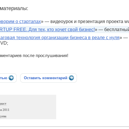
материалы:
оворим о стартапах
» — видеоурок и презентация проекта www
TUP FREE. Для тех, кто хочет свой бизнес!
» — бесплатный
говая технология организации бизнеса в реале с нуля
» — 
DVD;
ментариев после прослушивания!
стью
Оставить комментарий
дкаст
ря 2011
уева