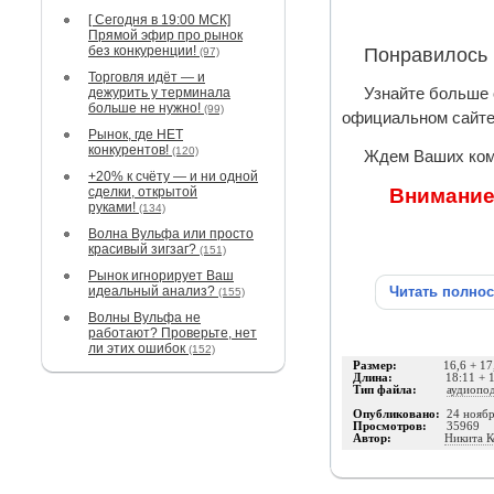
[ Сегодня в 19:00 МСК]
Прямой эфир про рынок
без конкуренции!
Понравилось
(97)
Торговля идёт — и
дежурить у терминала
Узнайте больше 
больше не нужно!
(99)
официальном сайт
Рынок, где НЕТ
конкурентов!
(120)
Ждем Ваших ком
+20% к счёту — и ни одной
сделки, открытой
Внимание
руками!
(134)
Волна Вульфа или просто
красивый зигзаг?
(151)
Рынок игнорирует Ваш
идеальный анализ?
Читать полно
(155)
Волны Вульфа не
работают? Проверьте, нет
ли этих ошибок
(152)
Размер:
16,6 + 1
Длина:
18:11 + 
Тип файла:
аудиопо
Опубликовано:
24 нояб
Просмотров:
35969
Автор:
Никита К