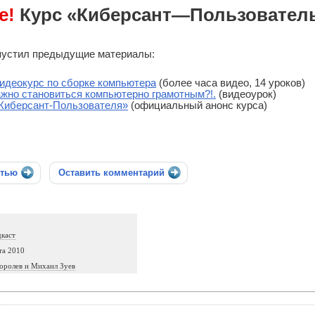
е!
Курс «Киберсант—Пользовател
опустил предыдущие материалы:
идеокурс по сборке компьютера
(более часа видео, 14 уроков)
ажно становиться компьютерно грамотным?!.
(видеоурок)
Киберсант-Пользователя»
(официальный анонс курса)
стью
Оставить комментарий
дкаст
та 2010
оролев и Михаил Зуев