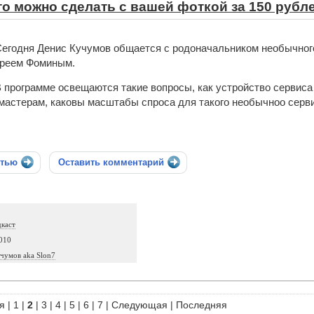
 что можно сделать с вашей фоткой за 150 рубл
егодня Денис Кучумов общается с родоначальником необычног
реем Фоминым.
 программе освещаются такие вопросы, как устройство сервиса
мастерам, каковы масштабы спроса для такого необычноо серви
стью
Оставить комментарий
дкаст
010
чумов aka Slon7
я
|
1
|
2
|
3
|
4
|
5
|
6
|
7
|
Следующая
|
Последняя