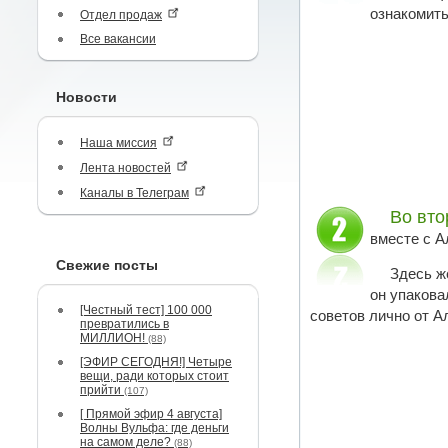
ознакомить
Отдел продаж
Все вакансии
Новости
Наша миссия
Лента новостей
Каналы в Телеграм
Во вто
вместе с А
Свежие посты
Здесь ж
он упакова
[Честный тест] 100 000
советов лично от А
превратились в
МИЛЛИОН!
(88)
[ЭФИР СЕГОДНЯ!] Четыре
вещи, ради которых стоит
прийти
(107)
[ Прямой эфир 4 августа]
Волны Вульфа: где деньги
на самом деле?
(88)