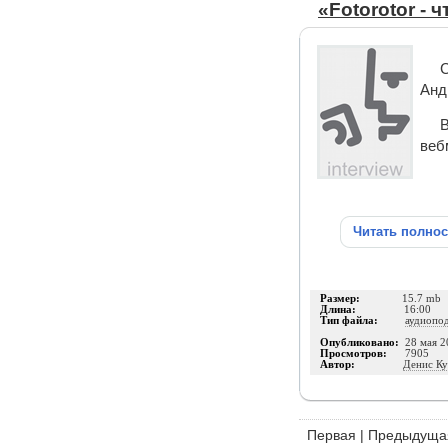
«Fotorotor -
С
Анд
В
веб
Читать полно
Размер:
15.7 mb
Длина:
16:00
Тип файла:
аудиопо
Опубликовано:
28 мая 2
Просмотров:
7905
Автор:
Денис Ку
Первая
|
Предыдуща