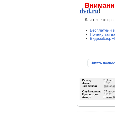
Внимани
!
dvd.ru
Для тех, кто пр
Бесплатный в
Почему так в
Видеообзор «
Читать полно
Размер:
20,6 mb
Длина:
57:09
Тип файла:
аудиопо
Опубликовано:
27 авгус
Просмотров:
31392
Автор:
Никита К