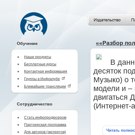
««Разбор пол
Обучение
Наши продукты
В данн
Бесплатные курсы
десяток по
Контактная информация
Музыко) о 
Группы в Инфоклубе
Ближайшие трансляции
модели и – 
двигаться 
Сотрудничество
(Интернет-а
Стать инфопродюсером
Партнерская программа
Читать полно
Для авторов (экспертов)