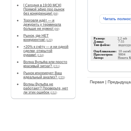
[ Сегодня в 19:00 МСК]
Прямой эфир про рынок
без конкуренции!
(98)
Читать полно
Торговля идёт — и
дежурить у терминала
больше не нужно!
(99)
Рынок, где НЕТ
Размер:
2,2 mb
конкурентов!
(120)
Длина:
7:55
Тип файла:
видеоур
+20% к счёту — и ни одной
сделки, открытой
Опубликовано:
10 октяб
руками!
Просмотров:
9804
(134)
Автор:
Никита К
Волна Вульфа или просто
красивый зигзаг?
(151)
Рынок игнорирует Ваш
идеальный анализ?
(155)
Первая
|
Предыдуща
Волны Вульфа не
работают? Проверьте, нет
ли этих ошибок
(152)