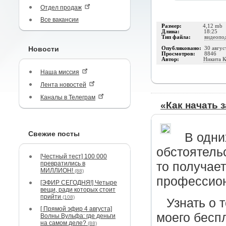
Отдел продаж
Все вакансии
Размер:
4,12 mb
Длина:
18:25
Тип файла:
видеопо
Новости
Опубликовано:
30 авгус
Просмотров:
8846
Автор:
Никита К
Наша миссия
Лента новостей
Каналы в Телеграм
«Как начать 
Свежие посты
В одни
обстоятельс
[Честный тест] 100 000
превратились в
то получает
МИЛЛИОН!
(88)
профессио
[ЭФИР СЕГОДНЯ!] Четыре
вещи, ради которых стоит
прийти
(108)
Узнать о 
[ Прямой эфир 4 августа]
моего бесп
Волны Вульфа: где деньги
на самом деле?
(88)