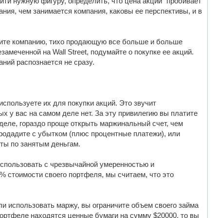
йти нужную фигуру, определить, что цена акции "пробивает
ания, чем занимается компания, каковы ее перспективы, и в
ите компанию, тихо продающую все больше и больше
амеченной на Wall Street, подумайте о покупке ее акций.
аний распознается не сразу.
используете их для покупки акций. Это звучит
х у вас на самом деле нет. За эту привилегию вы платите
м деле, гораздо проще открыть маржинальный счет, чем
продадите с убытком (плюс процентные платежи), или
ты по занятым деньгам.
 использовать с чрезвычайной умеренностью и
% стоимости своего портфеля, мы считаем, что это
ли использовать маржу, вы ограничите объем своего займа
портфеле находятся ценные бумаги на сумму $20000, то вы