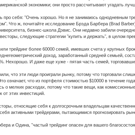
американской экономики; они просто рассчитывают угадать лучш
ь про себя: "Очень хорошо. Но я не занимаюсь однодневным тр
м". Что ж, почитайте исследование Брэда Барбера (Brad Barber
иверситета, бизнес-школа Дэвис. Они недавно забили очередной 
есторы, следующие стратегии "купить и держать", в целом прево
или трейдинг более 60000 семей, имевших счета у крупных броке
еднегеометрический доход, заработанный средней семьей, сост
%. Нехорошо. И даже еще хуже - пятая часть семей, торговавши
ли, что эти люди проиграли рынку, потому что торговали слиш
Это означает, что из портфеля стоимостью $10000 в течение год
ь о мелких расходах, потому что такие вещи, как комиссионные и
 от этих инвестиций.
сторы, относящие себя к долгосрочным владельцам качественн
т себя активными трейдерами, пытающимися прогнозировать рыно
бера и Одина, "частый трейдинг опасен для вашего благосостоя