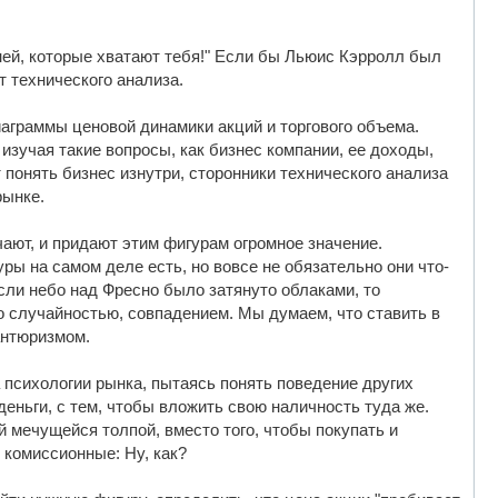
шней, которые хватают тебя!" Если бы Льюис Кэрролл был
т технического анализа.
иаграммы ценовой динамики акций и торгового объема.
изучая такие вопросы, как бизнес компании, ее доходы,
 понять бизнес изнутри, сторонники технического анализа
рынке.
ают, и придают этим фигурам огромное значение.
уры на самом деле есть, но вовсе не обязательно они что-
если небо над Фресно было затянуто облаками, то
о случайностью, совпадением. Мы думаем, что ставить в
антюризмом.
психологии рынка, пытаясь понять поведение других
еньги, с тем, чтобы вложить свою наличность туда же.
й мечущейся толпой, вместо того, чтобы покупать и
 комиссионные: Ну, как?