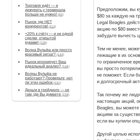
Торговля идёт — и
Предположим, вы ку
дежурить у терминала
больше не нужно!
(93)
$80 за каждую на тр
Рынок, где НЕТ
Legal Beagles дейс
конкурентов!
(113)
акцию по $80 вмест
+20% к счёту — и ни одной
забудьте вычесть ц
сделки, открытой
руками!
(128)
Тем не менее, може
Волна Вульфа или просто
красивый зигзаг?
(143)
лежащие в их основ
то ограниченное вр
Рынок игнорирует Ваш
идеальный анализ?
(146)
вы просто потеряли
Волны Вульфа не
не поможет. Если б
работают? Проверьте, нет
и долгосрочный акт
ли этих ошибок
(141)
Деньги в трейдинге — не
там, где Вы думаете
Так почему же людя
(158)
настоящих акций, о
Beagles, вы можете
акциям за существе
если вы купили опц
Другой целью испол