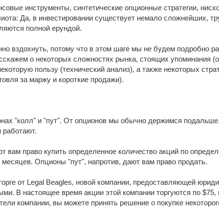
совые инструменты, синтетические опционные стратегии, нисхо
иота: Да, в инвестировании существует немало сложнейших, тру
ляются полной ерундой.
но вздохнуть, потому что в этом шаге мы не будем подробно ра
сскажем о некоторых сложностях рынка, стоящих упоминания (о
екоторую пользу (технический анализ), а также некоторых страт
говля за маржу и короткие продажи).
нах "колл" и "пут". От опционов мы обычно держимся подальше,
и работают.
т вам право купить определенное количество акций по определ
 месяцев. Опционы "пут", напротив, дают вам право продать.
торге от Legal Beagles, новой компании, предоставляющей юрид
и. В настоящее время акции этой компании торгуются по $75, 
ели компании, вы можете принять решение о покупке некоторого