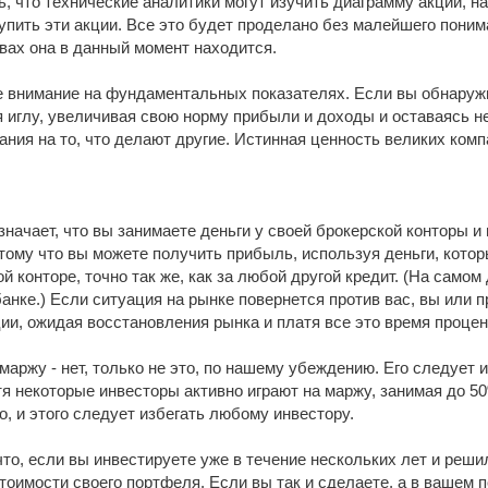
, что технические аналитики могут изучить диаграмму акции, на
купить эти акции. Все это будет проделано без малейшего поним
вах она в данный момент находится.
е внимание на фундаментальных показателях. Если вы обнаруж
 иглу, увеличивая свою норму прибыли и доходы и оставаясь нез
ния на то, что делают другие. Истинная ценность великих комп
значает, что вы занимаете деньги у своей брокерской конторы и 
тому что вы можете получить прибыль, используя деньги, которы
й конторе, точно так же, как за любой другой кредит. (На само
банке.) Если ситуация на рынке повернется против вас, вы или 
ии, ожидая восстановления рынка и платя все это время процен
маржу - нет, только не это, по нашему убеждению. Его следует
я некоторые инвесторы активно играют на маржу, занимая до 50
, и этого следует избегать любому инвестору.
то, если вы инвестируете уже в течение нескольких лет и реши
тоимости своего портфеля. Если вы так и сделаете, а в вашем 