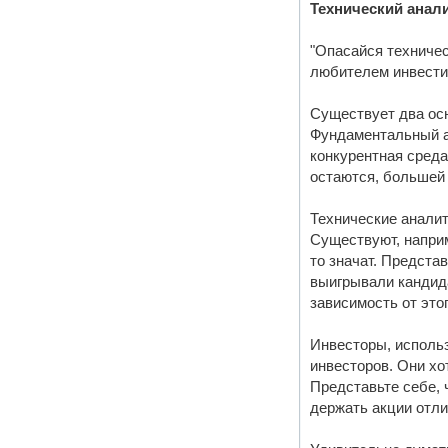
Технический анал
"Опасайся техничес
любителем инвестир
Существует два осн
Фундаментальный ан
конкурентная среда
остаются, большей 
Технические аналит
Существуют, наприм
то значат. Предста
выигрывали кандида
зависимость от это
Инвесторы, использ
инвесторов. Они хо
Представьте себе, 
держать акции отли