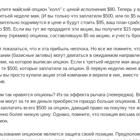
пите майский опцион "колл" с ценой исполнения $80. Теперь у ва
етьей неделе мая. (И вы только что заплатили $500, или по $5 н
твительно поднимутся в цене и будут стоить $95, ваш план сра
о $95. Если вы тут же продадите эти акции, вы получите $15 п
ену (премию) опциона, составлявшую $5 на акцию, и учесть бро
т показаться, что и эта прибыль неплоха. Но все же помните, ч
ании (базисные активы) могут двигаться в ожидаемом направлен
емя, на которое выписан опцион. Если к третьей неделе мая акци
 те $500, которые заплатили за опцион. В первую неделю июня ак
ы вы просто купили акции этой компании и верили в них, вместо
ив.
м так нравятся опционы? Из-за эффекта рычага (левереджа). Вм
ни могут за те же деньги приобрести гораздо больше опционов. В
 заплатить всего $500 за опцион, дающий право на покупку тех
нно более низкую цену. Однако, помните, что позиция весьма о
ион.
ьзования опционов является защита своей позиции. Предположим