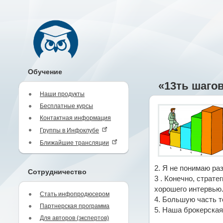
Обучение
«13ть шаго
Наши продукты
Бесплатные курсы
Контактная информация
Группы в Инфоклубе
Ближайшие трансляции
2. Я не понимаю ра
Сотрудничество
3 . Конечно, страт
хорошего интервью
Стать инфопродюсером
4. Большую часть т
Партнерская программа
5. Наша брокерская
Для авторов (экспертов)