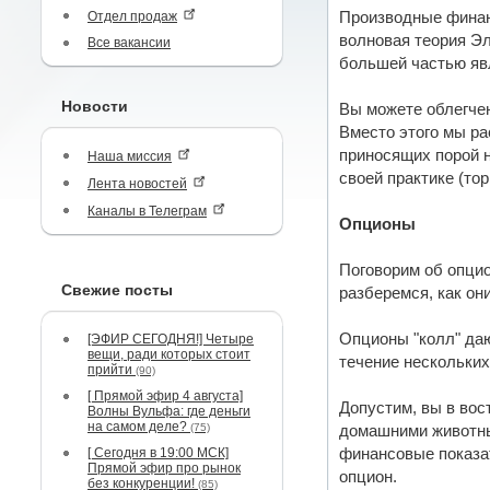
Отдел продаж
Производные финан
волновая теория Эл
Все вакансии
большей частью яв
Новости
Вы можете облегчен
Вместо этого мы ра
приносящих порой н
Наша миссия
своей практике (тор
Лента новостей
Каналы в Телеграм
Опционы
Поговорим об опцио
Свежие посты
разберемся, как он
Опционы "колл" даю
[ЭФИР СЕГОДНЯ!] Четыре
вещи, ради которых стоит
течение нескольких
прийти
(90)
[ Прямой эфир 4 августа]
Допустим, вы в вос
Волны Вульфа: где деньги
на самом деле?
(75)
домашними животным
[ Сегодня в 19:00 МСК]
финансовые показат
Прямой эфир про рынок
опцион.
без конкуренции!
(85)