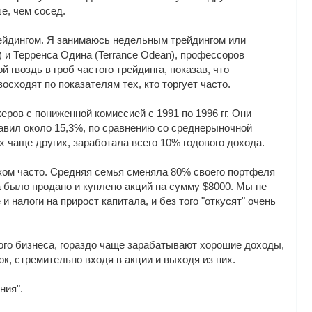
е, чем сосед.
ейдингом. Я занимаюсь недельным трейдингом или
) и Терренса Одина (Terrance Odean), профессоров
гвоздь в гроб частого трейдинга, показав, что
сходят по показателям тех, кто торгует часто.
ров с пониженной комиссией с 1991 по 1996 гг. Они
авил около 15,3%, по сравнению со среднерыночной
х чаще других, заработала всего 10% годового дохода.
ком часто. Средняя семья сменяла 80% своего портфеля
а было продано и куплено акций на сумму $8000. Мы не
 налоги на прирост капитала, и без того "откусят" очень
ого бизнеса, гораздо чаще зарабатывают хорошие доходы,
к, стремительно входя в акции и выходя из них.
ния".