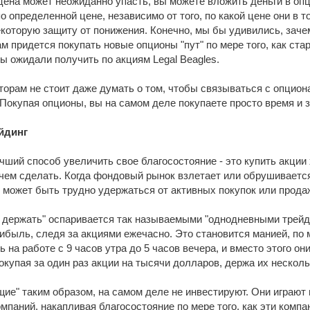
 цена может неожиданно упасть, вы можете вложить деньги в опци
о определенной цене, независимо от того, по какой цене они в 
которую защиту от понижения. Конечно, мы бы удивились, зачем
м придется покупать новые опционы "пут" по мере того, как стар
ы ожидали получить по акциям Legal Beagles.
рам не стоит даже думать о том, чтобы связываться с опциона
 Покупая опционы, вы на самом деле покупаете просто время и 
йдинг
чший способ увеличить свое благосостояние - это купить акции
 чем сделать. Когда фондовый рынок взлетает или обрушиваетс
, может быть трудно удержаться от активных покупок или прода
и держать" оспаривается так называемыми "однодневными трейде
быль, следя за акциями ежечасно. Это становится манией, по 
ь на работе с 9 часов утра до 5 часов вечера, и вместо этого о
окупая за один раз акции на тысячи долларов, держа их нескольк
ие" таким образом, на самом деле не инвестируют. Они играют
мпаний, накапливая благосостояние по мере того, как эти компа