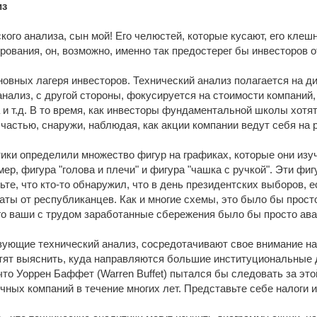
из
кого анализа, сын мой! Его челюстей, которые кусают, его кле
ования, он, возможно, именно так предостерег бы инвесторов о
овных лагеря инвесторов. Технический анализ полагается на д
ализ, с другой стороны, фокусируется на стоимости компаний, 
 и т.д. В то время, как инвесторы фундаментальной школы хотят
частью, снаружи, наблюдая, как акции компании ведут себя на 
ики определили множество фигур на графиках, которые они изуч
ер, фигура "голова и плечи" и фигура "чашка с ручкой". Эти фиг
вьте, что кто-то обнаружил, что в день президентских выборов, 
ты от республиканцев. Как и многие схемы, это было бы прост
го ваши с трудом заработанные сбережения было бы просто ав
ующие технический анализ, сосредотачивают свое внимание на 
тят выяснить, куда направляются большие институциональные д
что Уоррен Баффет (Warren Buffet) пытался бы следовать за это
чных компаний в течение многих лет. Представьте себе налоги и