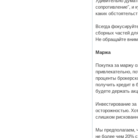
Удивительно думать
сопротивление", и 
каких обстоятельст
Всегда фокусируйт
сборных частей для
Не обращайте внима
Маржа
Покупка за маржу о
привлекательно, по
проценты брокерско
получить кредит в 
будете держать акц
Инвестирование за 
осторожностью. Хот
слишком рискованно
Мы предполагаем, ч
не более чем 20% с