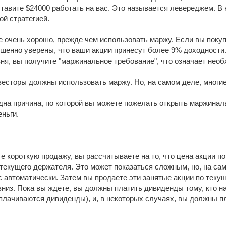
ставите $24000 работать на вас. Это называется левереджем. В
й стратегией.
е очень хорошо, прежде чем использовать маржу. Если вы покупа
шенно уверены, что ваши акции принесут более 9% доходности.
ня, вы получите "маржинальное требование", что означает нео
есторы должны использовать маржу. Но, на самом деле, многие
дна причина, по которой вы можете пожелать открыть маржинал
еньги.
е короткую продажу, вы рассчитываете на то, что цена акции по
 текущего держателя. Это может показаться сложным, но, на сам
с автоматически. Затем вы продаете эти занятые акции по текущ
вниз. Пока вы ждете, вы должны платить дивиденды тому, кто 
плачиваются дивиденды), и, в некоторых случаях, вы должны пл