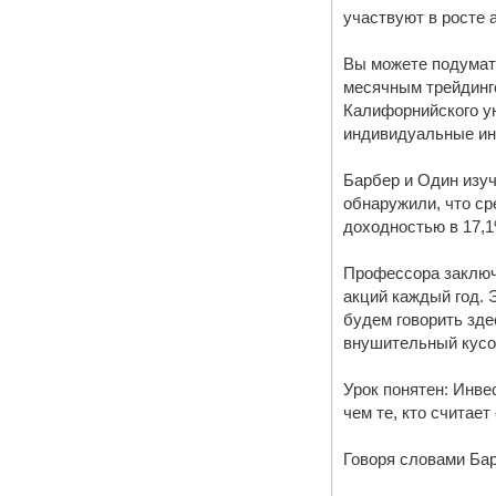
участвуют в росте 
Вы можете подумат
месячным трейдинго
Калифорнийского ун
индивидуальные инв
Барбер и Один изуч
обнаружили, что ср
доходностью в 17,1
Профессора заключи
акций каждый год. 
будем говорить здес
внушительный кусок
Урок понятен: Инве
чем те, кто считае
Говоря словами Бар