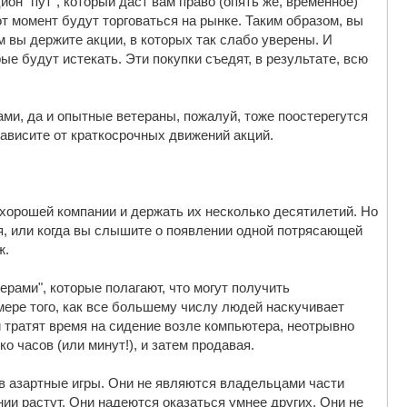
он "пут", который даст вам право (опять же, временное)
тот момент будут торговаться на рынке. Таким образом, вы
 вы держите акции, в которых так слабо уверены. И
ые будут истекать. Эти покупки съедят, в результате, всю
ми, да и опытные ветераны, пожалуй, тоже поостерегутся
зависите от краткосрочных движений акций.
 хорошей компании и держать их несколько десятилетий. Но
я, или когда вы слышите о появлении одной потрясающей
ж.
рами", которые полагают, что могут получить
мере того, как все большему числу людей наскучивает
ни тратят время на сидение возле компьютера, неотрывно
о часов (или минут!), и затем продавая.
 в азартные игры. Они не являются владельцами части
нии растут. Они надеются оказаться умнее других. Они не