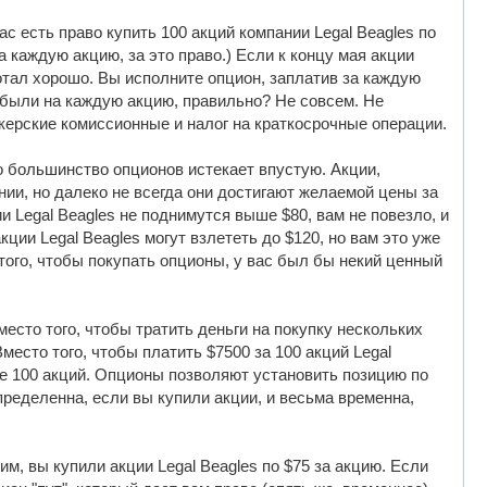
с есть право купить 100 акций компании Legal Beagles по
а каждую акцию, за это право.) Если к концу мая акции
ботал хорошо. Вы исполните опцион, заплатив за каждую
рибыли на каждую акцию, правильно? Не совсем. Не
керские комиссионные и налог на краткосрочные операции.
то большинство опционов истекает впустую. Акции,
ии, но далеко не всегда они достигают желаемой цены за
и Legal Beagles не поднимутся выше $80, вам не повезло, и
ции Legal Beagles могут взлететь до $120, но вам это уже
 того, чтобы покупать опционы, у вас был бы некий ценный
есто того, чтобы тратить деньги на покупку нескольких
место того, чтобы платить $7500 за 100 акций Legal
 же 100 акций. Опционы позволяют установить позицию по
пределенна, если вы купили акции, и весьма временна,
, вы купили акции Legal Beagles по $75 за акцию. Если