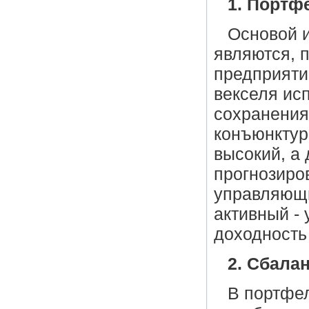
1. Портф
Основой и
являются, 
предприяти
векселя ис
сохранения
конъюнктур
высокий, а 
прогнозиро
управляющи
активный -
доходность
2. Сбала
В портфел