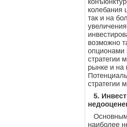
конъюнктур
колебания ц
так и на б
увеличения
инвестиров
возможно т
опционами 
стратегии 
рынке и на
Потенциаль
стратегии 
5. Инвес
недооцене
Основным
наиболее н