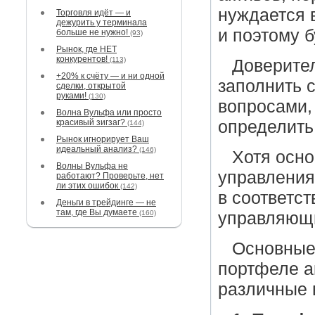
нуждается 
Торговля идёт — и
дежурить у терминала
и поэтому 
больше не нужно!
(93)
Рынок, где НЕТ
конкурентов!
(113)
Доверите
+20% к счёту — и ни одной
заполнить 
сделки, открытой
руками!
(130)
вопросами,
Волна Вульфа или просто
красивый зигзаг?
определить
(144)
Рынок игнорирует Ваш
идеальный анализ?
(146)
Хотя осн
Волны Вульфа не
управления
работают? Проверьте, нет
ли этих ошибок
(142)
в соответст
Деньги в трейдинге — не
там, где Вы думаете
(160)
управляющи
Основные 
портфеле а
различные 