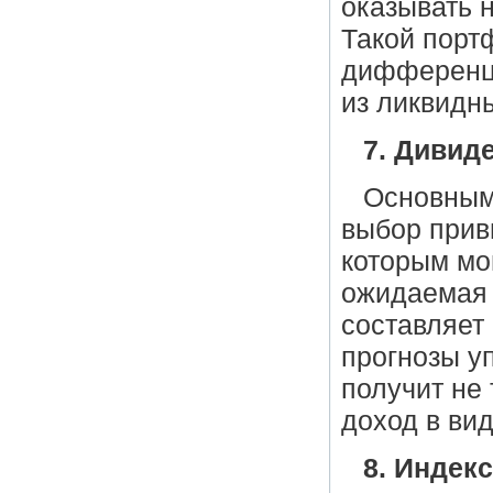
оказывать 
Такой порт
дифференци
из ликвидн
7. Дивид
Основным
выбор прив
которым мо
ожидаемая 
составляет
прогнозы у
получит не
доход в ви
8. Индек