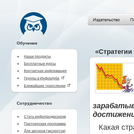
Обучение
«Стратегии
Наши продукты
Бесплатные курсы
Контактная информация
Группы в Инфоклубе
Ближайшие трансляции
Сотрудничество
зарабатыв
достижени
Стать инфопродюсером
Партнерская программа
Какая стр
Для авторов (экспертов)