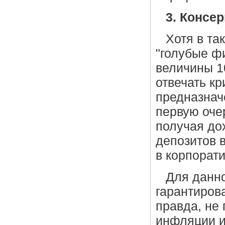
3. Консе
Хотя в та
"голубые ф
величины 1
отвечать к
предназнач
первую оче
получая до
депозитов 
в корпорат
Для данн
гарантиров
правда, не
инфляции и