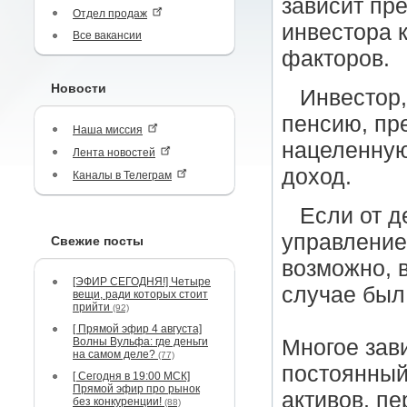
зависит пр
Отдел продаж
инвестора 
Все вакансии
факторов.
Новости
Инвестор
пенсию, пр
Наша миссия
нацеленную
Лента новостей
доход.
Каналы в Телеграм
Если от д
управление,
Свежие посты
возможно, 
[ЭФИР СЕГОДНЯ!] Четыре
случае был
вещи, ради которых стоит
прийти
(92)
[ Прямой эфир 4 августа]
Волны Вульфа: где деньги
Многое зави
на самом деле?
(77)
постоянный
[ Сегодня в 19:00 МСК]
Прямой эфир про рынок
активов, пе
без конкуренции!
(88)