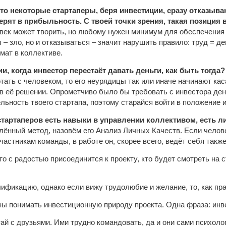
что некоторые стартаперы, беря инвестиции, сразу отказыва
ерят в прибыльность. С твоей точки зрения, такая позиция 
век может творить, но любому нужен минимум для обеспечения 
– зло, но и отказываться – значит нарушить правило: труд = д
мат в коллективе.
, когда инвестор перестаёт давать деньги, как быть тогда?
тать с человеком, то его неурядицы так или иначе начинают кас
в её решении. Опрометчиво было бы требовать с инвестора денег,
льность твоего стартапа, поэтому старайся войти в положение и
 стартаперов есть навыки в управлении коллективом, есть 
лённый метод, назовём его Анализ Личных Качеств. Если челов
частникам команды, в работе он, скорее всего, ведёт себя такж
кто с радостью присоединится к проекту, кто будет смотреть на 
ификацию, однако если вижу трудолюбие и желание, то, как пра
ы понимать инвестиционную природу проекта. Одна фраза: инве
тай с друзьями. Ими трудно командовать, да и они сами психоло