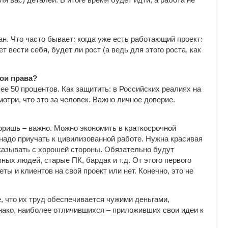
я вас) деталей. В итоге время будет идти, а работа не
н. Что часто бывает: когда уже есть работающий проект:
 вести себя, будет ли рост (а ведь для этого роста, как
вои права?
ее 50 процентов. Как защитить: в Российских реалиях на
мотри, что это за человек. Важно личное доверие.
творишь – важно. Можно экономить в краткосрочной
 надо приучать к цивилизованной работе. Нужна красивая
показывать с хорошей стороны. Обязательно будут
ных людей, старые ПК, бардак и т.д. От этого первого
ы и клиентов на свой проект или нет. Конечно, это не
, что их труд обеспечивается чужими деньгами,
нако, наиболее отличившихся – приложивших свои идеи к