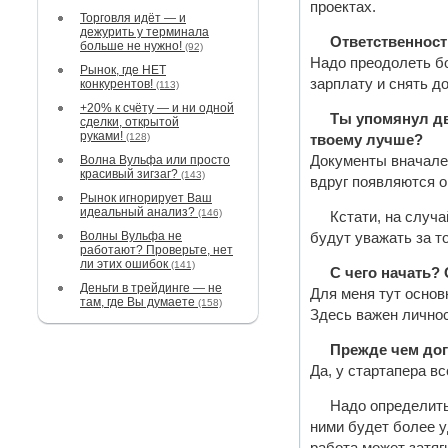
проектах.
Торговля идёт — и
дежурить у терминала
Ответственность
больше не нужно!
(92)
Надо преодолеть бо
Рынок, где НЕТ
зарплату и снять д
конкурентов!
(113)
+20% к счёту — и ни одной
Ты упомянул дв
сделки, открытой
руками!
(128)
твоему лучше?
Волна Вульфа или просто
Документы вначале.
красивый зигзаг?
(143)
вдруг появляются о
Рынок игнорирует Ваш
идеальный анализ?
(146)
Кстати, на случ
Волны Вульфа не
будут уважать за то
работают? Проверьте, нет
ли этих ошибок
(141)
С чего начать?
Деньги в трейдинге — не
Для меня тут основ
там, где Вы думаете
(158)
Здесь важен личнос
Прежде чем дог
Да, у стартапера в
Надо определить
ними будет более у