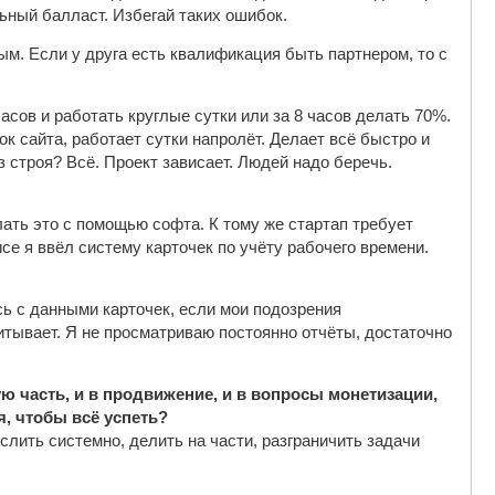
льный балласт. Избегай таких ошибок.
ым. Если у друга есть квалификация быть партнером, то с
сов и работать круглые сутки или за 8 часов делать 70%.
к сайта, работает сутки напролёт. Делает всё быстро и
з строя? Всё. Проект зависает. Людей надо беречь.
елать это с помощью софта. К тому же стартап требует
се я ввёл систему карточек по учёту рабочего времени.
сь с данными карточек, если мои подозрения
итывает. Я не просматриваю постоянно отчёты, достаточно
ю часть, и в продвижение, и в вопросы монетизации,
, чтобы всё успеть?
лить системно, делить на части, разграничить задачи