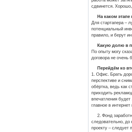
работа может затяг
сдвинется. Хорошо,
На каком этапе
Для стартапера – л
потенциальный инве
правило, и берут ин
Какую долю в п
По опыту могу сказ
договора не очень 
Перейдём ко вто
1. Офис. Брать доро
перспективе и сним
обёртка, ведь как 
приходить рекламод
впечатления будет 
главное в интернет
2. Фонд заработ
следовательно, до 
проекту – следует 