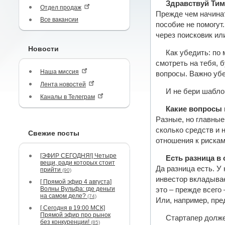
Здравствуй Тим
Отдел продаж
Прежде чем начинат
Все вакансии
пособие не помогут
через поисковик и
Новости
Как убедить: по 
смотреть на тебя, 
Наша миссия
вопросы. Важно убе
Лента новостей
И не бери шабло
Каналы в Телеграм
Какие вопросы 
Разные, но главные
сколько средств и 
Свежие посты
отношения к рискам
[ЭФИР СЕГОДНЯ!] Четыре
Есть разница в
вещи, ради которых стоит
Да разница есть. У 
прийти
(90)
инвестор вкладывае
[ Прямой эфир 4 августа]
Волны Вульфа: где деньги
это – прежде всего
на самом деле?
(74)
Или, например, пре
[ Сегодня в 19:00 МСК]
Прямой эфир про рынок
Стартапер должен
без конкуренции!
(85)