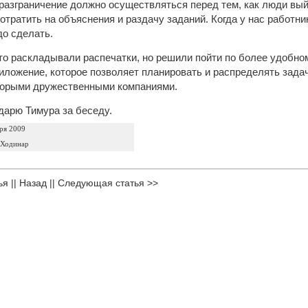
разграничение должно осуществляться перед тем, как люди вый
отратить на объяснения и раздачу заданий. Когда у нас работник
до сделать.
о раскладывали распечатки, но решили пойти по более удобно
иложение, которое позволяет планировать и распределять задач
торыми дружественными компаниями.
одарю Тимура за беседу.
ря 2009
 Ходинар
ья
||
Назад
||
Следующая статья >>