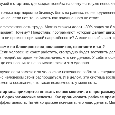
зей в стартапе, где каждая копейка на счету – это уже непоси
 только партнером по бизнесу, быть на равных, но не подчиненн
знес, если нет, то нанимать как подчиненного не стоит.
ю эффективность труда. Можно скажем делать 30% задач за 8 ча
ариант. Почему? Представь: программист, который делает движо
лго ли протянет при такой напряжённости? А если он выбывает и
рамм по блокировке одноклассников, вконтакте и т.д.?
 Если человек не хочет работать, его трудно будет заставить д
в, людей, которым не безразлично, что они делают. У себя в офи
 до сих пор никто не понимают, зачем это сделано.
 случае если замечаю за человеком нежелание работать, сверяю
 с человеком стоит распрощаться. И в целом, эта система восп
омента осознания, что такая возможность у меня есть.
тартапа приходится вникать во все мелочи: и в программну
 бюрократические аспекты. Как организовать рабочее время
ффективность. Ты чётко должен понимать, что надо делать. Мыс
.