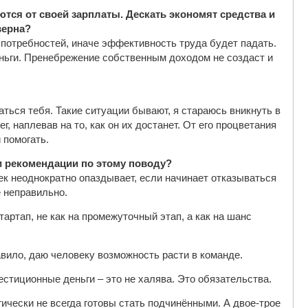
ются от своей зарплаты. Дескать экономят средства и
верна?
потребностей, иначе эффективность труда будет падать.
еньги. Пренебрежение собственным доходом не создаст и
аться тебя. Такие ситуации бывают, я стараюсь вникнуть в
 наплевав на то, как он их достанет. От его процветания
 помогать.
ли рекомендации по этому поводу?
ек неоднократно опаздывает, если начинает отказываться
е неправильно.
стартап, не как на промежуточный этап, а как на шанс
вило, даю человеку возможность расти в команде.
стиционные деньги – это не халява. Это обязательства.
гически не всегда готовы стать подчинёнными. А двое-трое