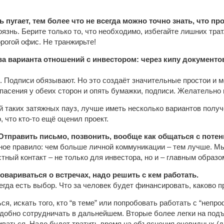
 пугает, тем более что не всегда можно точно знать, что пр
язнь. Берите только то, что необходимо, избегайте лишних тр
орогой офис. Не транжирьте!
а варианта отношений с инвестором: через кипу документо
 Подписи обязывают. Но это создаёт значительные простои и мо
пасения у обеих сторон и опять бумажки, подписи. Желательно
ай таких затяжных пауз, лучше иметь несколько вариантов получ
, что кто-то ещё оценил проект.
 Отправить письмо, позвонить, вообще как общаться с пот
ное правило: чем больше личной коммуникации – тем лучше. Мыл
тный контакт – не только для инвестора, но и – главным образо
овариваться о встречах, надо решить с кем работать.
сегда есть выбор. Что за человек будет финансировать, каково п
ся, искать того, кто “в теме” или попробовать работать с “неп
добно сотрудничать в дальнейшем. Вторые более легки на подъё