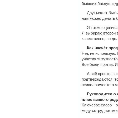
бьющих баклуши дру
Друг может быть
ним можно делать би
Я также оценива
Я выбираю второй в
качественно, но до
Как насчёт прог
Нет, не использую.
участия энтузиасто
Все были против. И
А всё просто: в
подтверждаются, то
психологического м
Руководителю с
плюс всякого рода
Ключевое слово – э
меду сотрудниками