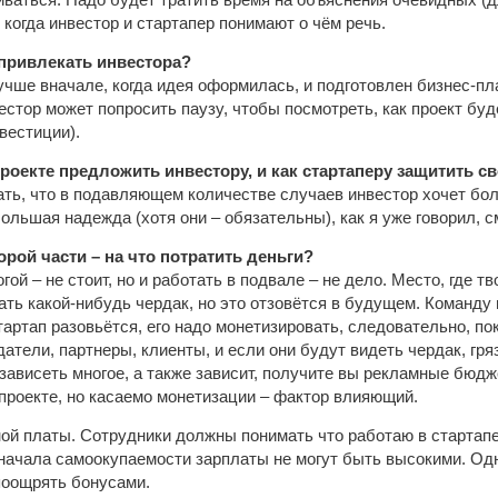
иваться. Надо будет тратить время на объяснения очевидных (дл
 когда инвестор и стартапер понимают о чём речь.
 привлекать инвестора?
учше вначале, когда идея оформилась, и подготовлен бизнес-пла
стор может попросить паузу, чтобы посмотреть, как проект будет
вестиции).
роекте предложить инвестору, и как стартаперу защитить с
ать, что в подавляющем количестве случаев инвестор хочет бол
большая надежда (хотя они – обязательны), как я уже говорил, с
рой части – на что потратить деньги?
гой – не стоит, но и работать в подвале – не дело. Место, где 
ать какой-нибудь чердак, но это отзовётся в будущем. Команду
стартап разовьётся, его надо монетизировать, следовательно, 
атели, партнеры, клиенты, и если они будут видеть чердак, гряз
зависеть многое, а также зависит, получите вы рекламные бюджет
 проекте, но касаемо монетизации – фактор влияющий.
ной платы. Сотрудники должны понимать что работаю в стартапе
начала самоокупаемости зарплаты не могут быть высокими. Од
поощрять бонусами.