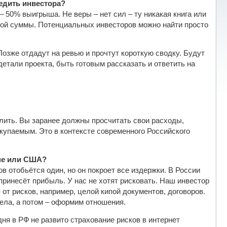
бедить инвестора?
– 50% выигрыша. Не веры – нет сил – ту никакая книга или
имой суммы. Потенциальных инвесторов можно найти просто
 Позже отдадут на ревью и прочтут короткую сводку. Будут
етали проекта, быть готовым рассказать и ответить на
 юлить. Вы заранее должны просчитать свои расходы,
оокупаемым. Это в контексте современного Российского
опе или США?
ов отобьётся один, но он покроет все издержки. В России
принесёт прибыль. У нас не хотят рисковать. Наш инвестор
от рисков, например, целой кипой документов, договоров.
дела, а потом – оформим отношения.
дня в РФ не развито страхование рисков в интернет