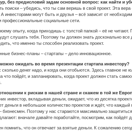
ур, без предисловий задам основной вопрос: как найти и у
ь поиски – убедись, что ты сам веришь в свой проект. Эта вера 
. А инвесторами могут быть и друзья – всё зависит от необход
ли профессиональные социальные сети.
моему опыту, когда приходишь с толстой папкой – её не читают.
будут слушать тебя. Поэтому ты должен знать досконально все д
дить, что именно ты способен реализовать проект.
нные бизнес-планы – стартапы – дело инновационное.
можно ожидать во время презентации стартапа инвестору?
: сколько денег надо, и когда они отобьются. Здесь главное не
на что пойдёт, и запланировать, когда проект должен стать сам
.
 отношении к рискам в нашей стране и скажем в той же Евр
них инвестор, вкладывая деньги, ожидает, что из десятка проект
т деньги в небольшое количество проектов и ждёт, что каждый 
 – бизнесмен. Поэтому у нас стараются максимально защититься 
длагают: вначале давайте поработайте, посмотрим, как пойдёт 
 помнить, что он отвечает за взятые деньги. К сожалению сего