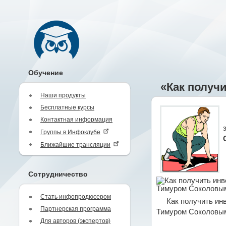
Обучение
«Как получ
Наши продукты
Бесплатные курсы
Контактная информация
Группы в Инфоклубе
Ближайшие трансляции
Сотрудничество
Стать инфопродюсером
Как получить ин
Партнерская программа
Тимуром Соколовы
Для авторов (экспертов)