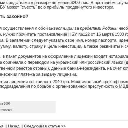
и средствами в размере не менее $200 тыс. В противном случа
БУ может "съесть" всю прибыль продвинутого инвестора.
ть законно?
ля осуществления любой
инвестиции за пределами Родины
необ
 нужно прочитать постановление НБУ №122 от 16 марта 1999 го
а. В заявлении следует указать свое имя, номер паспорта, иде
сумму, валюту, страну и цель инвестиции, а также реквизиты и 
, в пакет документов на оформление лицензии входят нотариаль
е оригинала с переводом на украинский или российский языки (
твенном реестре страны), данные банка-нерезидента, на счет к
внесении платежа за выдачу лицензии.
ния лицензии составляет 2040 грн. Максимальный срок оформл
 подразделения по борьбе с организованной преступностью МВД
ря 2009
еизвестен
ья
||
Назад
||
Следующая статья >>