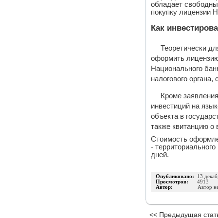
обладает свободным
покупку лицензии Н
Как инвестирова
Теоретически д
оформить лицензию,
Национального банк
налогового органа, 
Кроме заявления
инвестиций на язык
объекта в государс
также квитанцию о 
Стоимость оформле
- территориального
дней.
Опубликовано:
13 декаб
Просмотров:
4913
Автор:
Автор н
<< Предыдущая стат