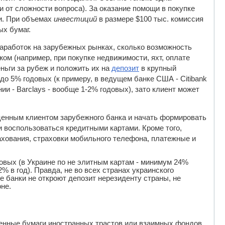
и от сложности вопроса). За оказание помощи в покупке
и. При объемах
инвестиций
в размере $100 тыс. комиссия
ых бумаг.
заработок на зарубежных рынках, сколько возможность
жом (например, при покупке недвижимости, яхт, оплате
ньги за рубеж и положить их на
депозит
в крупный
до 5% годовых (к примеру, в ведущем банке США - Citibank
и - Barclays - вообще 1-2% годовых), зато клиент может
ценным клиентом зарубежного банка и начать формировать
и воспользоваться кредитными картами. Кроме того,
ахования, страховки мобильного телефона, платежные и
овых (в Украине по не элитным картам - минимум 24%
2% в год). Правда, не во всех странах украинского
 банки не откроют депозит нерезиденту страны, не
не.
ценные бумаги иностранных трастов или взаимных фондов