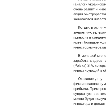
(аналоги украински
очень развит и инв
акции быстрорасту
занимаются инвести
Кстати, в отлич
энергетику, телеко
приносят в среднем
имеет большое коли
инвесторам-нерези
В меньшей степе
заработать здесь т
(Polska) S.A, кото
инвестирующий в об
Оказание услуг 
фиксированная сумм
прибыли. Примерно 
существует система
можно будет получи
инвестора и делае