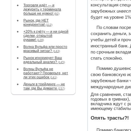
консультация специ
Торговля идёт — и
дежурить у терминала
зарубежных
инвес
больше не нужно!
(92)
будет на уровне 1%
Рынок, где НЕТ
конкурентов!
(112)
По словам посре
+20% к счёту — и ни одной
сохранить деньги, 
сделки, открытой
учебы детей и проч
руками!
(128)
иностранный банк. 
Волна Вульфа или просто
красивый зигзаг?
(143)
по срочным вкладам
Рынок игнорирует Ваш
спать спокойно.
идеальный анализ?
(145)
Помимо душевног
Волны Вульфа не
работают? Проверьте, нет
свою банковскую ис
ли этих ошибок
(141)
зарубежные банки ч
Деньги в трейдинге — не
международные диск
там, где Вы думаете
(157)
Для сравнения, ста
годовых в гривнах),
вкладчика ждут с р
имеющему стабильн
Опять трасты?!
Помимо банковск