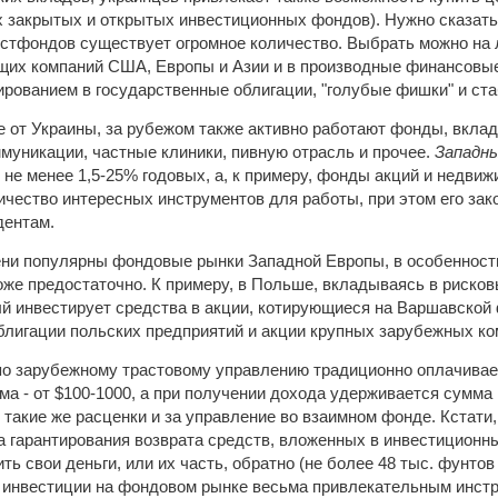
х закрытых и открытых инвестиционных фондов). Нужно сказать,
естфондов существует огромное количество. Выбрать можно на л
щих компаний США, Европы и Азии и в производные финансовые
рованием в государственные облигации, "голубые фишки" и ст
ие от Украины, за рубежом также активно работают фонды, вкла
ммуникации, частные клиники, пивную отрасль и прочее.
Западн
 не менее 1,5-25% годовых, а, к примеру, фонды акций и недви
чество интересных инструментов для работы, при этом его за
дентам.
ни популярны фондовые рынки Западной Европы, в особенност
оже предостаточно. К примеру, в Польше, вкладываясь в рисков
рый инвестирует средства в акции, котирующиеся на Варшавской
лигации польских предприятий и акции крупных зарубежных ко
по зарубежному трастовому управлению традиционно оплачивае
а - от $100-1000, а при получении дохода удерживается сумма
такие же расценки и за управление во взаимном фонде. Кстати, 
 гарантирования возврата средств, вложенных в инвестиционн
ть свои деньги, или их часть, обратно (не более 48 тыс. фунто
т инвестиции на фондовом рынке весьма привлекательным инст