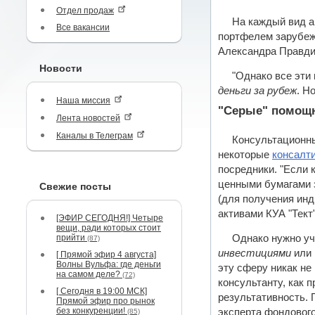
Отдел продаж
На каждый вид а
Все вакансии
портфелем зарубежн
Александра Правди
Новости
"Однако все эти
деньги за рубеж
. Н
Наша миссия
"Серые" помощ
Лента новостей
Каналы в Телеграм
Консультационн
некоторые
консалт
посредники. "Если 
ценными бумагами 
Свежие посты
(для получения инд
активами КУА "Тект
[ЭФИР СЕГОДНЯ!] Четыре
вещи, ради которых стоит
прийти
Однако нужно уч
(87)
инвестициями
или 
[ Прямой эфир 4 августа]
Волны Вульфа: где деньги
эту сферу никак не
на самом деле?
(72)
консультанту, как 
[ Сегодня в 19:00 МСК]
результативность. 
Прямой эфир про рынок
без конкуренции!
эксперта фондового
(85)