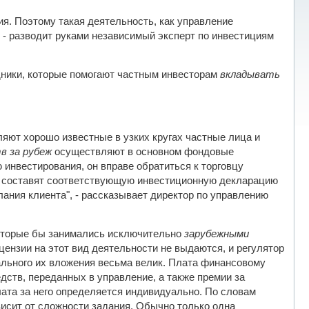
я. Поэтому такая деятельность, как управление
 - разводит руками независимый эксперт по инвестициям
дники, которые помогают частным инвесторам
вкладывать
яют хорошо известные в узких кругах частные лица и
в за рубеж
осуществляют в основном фондовые
инвестирования, он вправе обратиться к торговцу
цы составят соответствующую инвестиционную декларацию
лания клиента", - рассказывает директор по управлению
которые бы занимались исключительно
зарубежными
цензии на этот вид деятельности не выдаются, и регулятор
нального их вложения весьма велик. Плата финансовому
едств, переданных в управление, а также премии за
лата за него определяется индивидуально. По словам
исит от сложности задания. Обычно только одна