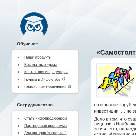
Обучение
«Самостоят
Наши продукты
Бесплатные курсы
Контактная информация
Группы в Инфоклубе
Ближайшие трансляции
Сотрудничество
но и знание зарубе
инвестиции, … не з
Стать инфопродюсером
Дело в том, что су
лицензию Нацбанка 
Партнерская программа
значит, что, однаж
Для авторов (экспертов)
акции, облигации и 