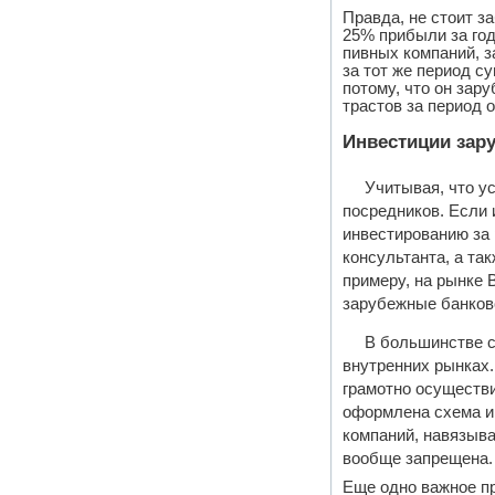
Правда, не стоит з
25% прибыли за год
пивных компаний, за
за тот же период с
потому, что он зар
трастов за период о
Инвестиции зару
Учитывая, что у
посредников. Если
инвестированию за 
консультанта, а та
примеру, на рынке
зарубежные банков
В большинстве с
внутренних рынках.
грамотно осуществи
оформлена схема ин
компаний, навязыв
вообще запрещена.
Еще одно важное п