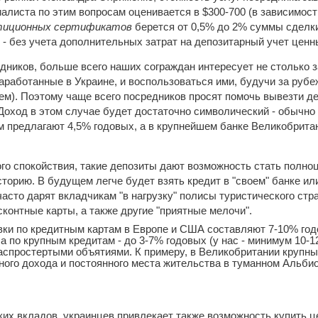
алиста по этим вопросам оценивается в $300-700 (в зависимост
тиционных сертификатов
берется от 0,5% до 2% суммы сделк
 - без учета дополнительных затрат на депозитарный учет ценн
дников, больше всего наших сограждан интересует не столько 
заработанные в Украине, и воспользоваться ими, будучи за рубе
ем). Поэтому чаще всего посредников просят помочь вывезти де
Доход в этом случае будет достаточно символический - обычно 
 предлагают 4,5% годовых, а в крупнейшем банке Великобритани
о спокойствия, такие депозиты дают возможность стать полно
торию. В будущем легче будет взять кредит в "своем" банке ил
асто дарят вкладчикам "в нагрузку" полисы туристического стр
онтные карты, а также другие "приятные мелочи".
вки по кредитным картам в Европе и США составляют 7-10% год
 а по крупным кредитам - до 3-7% годовых (у нас - минимум 10-1
аспростертыми объятиями. К примеру, в Великобритании крупные
ого дохода и постоянного места жительства в туманном Альбио
их вкладов, украинцев привлекает также возможность купить 