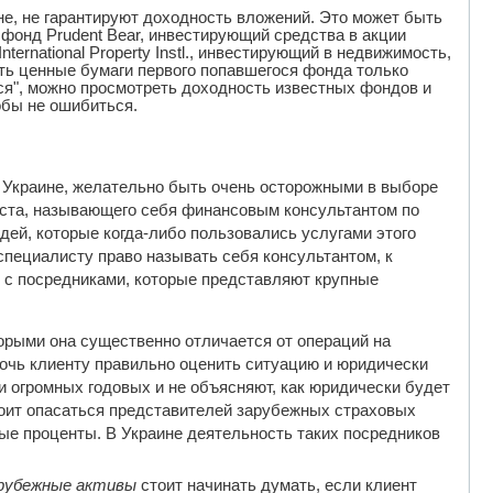
аине, не гарантируют доходность вложений. Это может быть
 фонд Prudent Bear, инвестирующий средства в акции
nternational Property Instl., инвестирующий в недвижимость,
ать ценные бумаги первого попавшегося фонда только
ься", можно просмотреть доходность известных фондов и
тобы не ошибиться.
 Украине, желательно быть очень осторожными в выборе
иста, называющего себя финансовым консультантом по
дей, которые когда-либо пользовались услугами этого
специалисту право называть себя консультантом, к
 с посредниками, которые представляют крупные
орыми она существенно отличается от операций на
мочь клиенту правильно оценить ситуацию и юридически
и огромных годовых и не объясняют, как юридически будет
стоит опасаться представителей зарубежных страховых
е проценты. В Украине деятельность таких посредников
арубежные активы
стоит начинать думать, если клиент