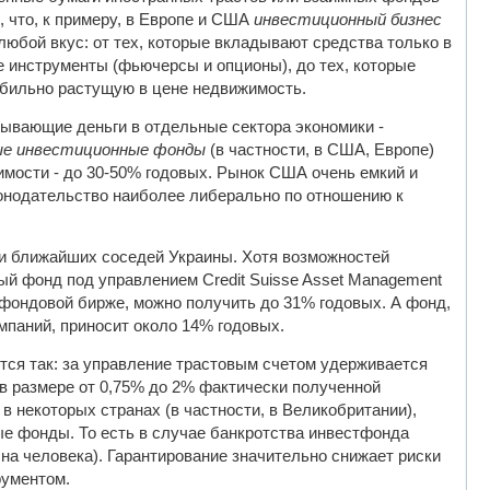
 что, к примеру, в Европе и США
инвестиционный бизнес
юбой вкус: от тех, которые вкладывают средства только в
 инструменты (фьючерсы и опционы), до тех, которые
абильно растущую в цене недвижимость.
дывающие деньги в отдельные сектора экономики -
ые инвестиционные фонды
(в частности, в США, Европе)
жимости - до 30-50% годовых. Рынок США очень емкий и
конодательство наиболее либерально по отношению к
и ближайших соседей Украины. Хотя возможностей
ый фонд под управлением Credit Suisse Asset Management
 фондовой бирже, можно получить до 31% годовых. А фонд,
мпаний, приносит около 14% годовых.
тся так: за управление трастовым счетом удерживается
 в размере от 0,75% до 2% фактически полученной
в некоторых странах (в частности, в Великобритании),
ые фонды. То есть в случае банкротства инвестфонда
в на человека). Гарантирование значительно снижает риски
рументом.