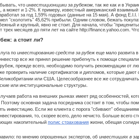
абывать, что
инвестиционщики за рубежом
, так же как и в Укр
, а может и 1-2%. К примеру, известный американский взаимный
работал за год 1,59% годовых (данные на 15 мая). А фонд E.I.I. I
умел "сколотить" 45,62% прибыли. Одним словом, бежать покуп
убежный и крупный, явно не стоит. Для начала, чтобы "приценит
т трех месяцев до пяти лет на сайте http://finance.yahoo.com. Ч
беж: а стоит ли?
слуга по
инвестированию средств за рубеж
еще мало развита в
 инвестор все же принял решение прибегнуть к помощи специал
рубеж, прежде всего, необходимо получить рекомендации от лю
кже проверить наличие сертификатов и дипломов, которые дают 
 Великобритании или США. Целесообразнее все же сотрудничать
ские или институциональные структуры.
лучаев работа на внешних рынках имеет ряд особенностей, кот
 Поэтому основная задача посредника состоит в том, чтобы по
ть инвестицию. Если же клиента с порога "сбивают" обещаниям
вестирования, то, скорее всего, дело нечисто. Больше всего 
ающих накопительный
полис страхования
жизни, обещая солидны
равило: по мнению опрошенных экспертов, об
инвестициях в з