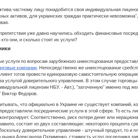
ктива частному лицу понадобится своя индивидуальная лицензи
ых активов, для украинских граждан практически невозможна",
вая.
 препятствия уже давно научились обходить финансовые посре
о кто они, и сколько стоят их услуги?
ники
ые услуги по вопросам
зарубежного инвестирования
предоставл
инговые компании
. Непосредственно же
инвестирование средст
клиент готов провести единоразовую самостоятельную операцию 
за услугой доверительного управления. В этом случае торгов
ивидуальной лицензии НБУ. - Авт.), "заточенную" именно под же
" Виктор Федоров.
итывать, что официально в Украине не существует компаний, 
предоставляли посреднические услуги в этой сфере. То есть ли
 контролирует. Соответственно, риск потери денег или нерацио
правило, состоит из двух составляющих: некоторого процента ср
Поскольку доверительное управление - штучный продукт, то и п
 рынка Александра Охрименко, стоимость услуг посредника зав