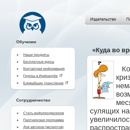
Обучение
«Куда во вр
Наши продукты
Бесплатные курсы
Ко
Контактная информация
кри
Группы в Инфоклубе
Ближайшие трансляции
нем
воз
Сотрудничество
мес
сулящих на
Стать инфопродюсером
увеличилос
Партнерская программа
распростра
Для авторов (экспертов)