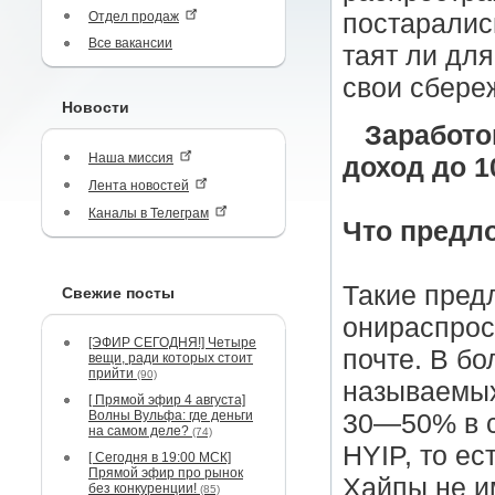
Отдел продаж
постаралис
Все вакансии
таят ли для
свои сбере
Новости
Заработо
Наша миссия
доход до 
Лента новостей
Каналы в Телеграм
Что предл
Такие пред
Свежие посты
онираспрос
[ЭФИР СЕГОДНЯ!] Четыре
почте. В бо
вещи, ради которых стоит
прийти
(90)
называемых
[ Прямой эфир 4 августа]
Волны Вульфа: где деньги
30—50% в с
на самом деле?
(74)
HYIP, то е
[ Сегодня в 19:00 МСК]
Прямой эфир про рынок
Хайпы не и
без конкуренции!
(85)