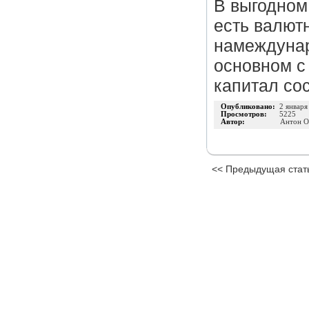
В выгодном
есть валют
намеждунар
основном с
капитал со
Опубликовано:
2 января
Просмотров:
5225
Автор:
Антон О
<< Предыдущая стат