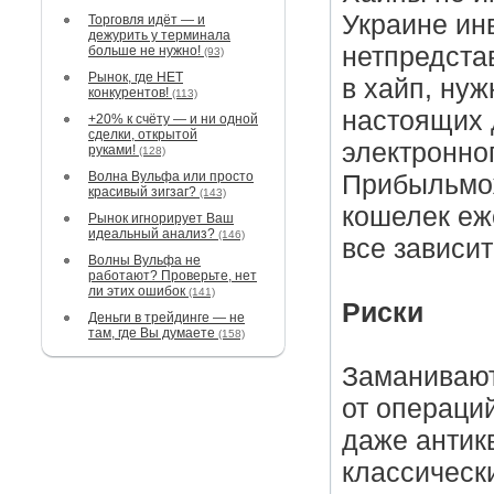
Украине ин
Торговля идёт — и
дежурить у терминала
нетпредста
больше не нужно!
(93)
Рынок, где НЕТ
в хайп, ну
конкурентов!
(113)
настоящих 
+20% к счёту — и ни одной
сделки, открытой
электронно
руками!
(128)
Волна Вульфа или просто
Прибыльмож
красивый зигзаг?
(143)
кошелек еж
Рынок игнорирует Ваш
идеальный анализ?
(146)
все зависит
Волны Вульфа не
работают? Проверьте, нет
ли этих ошибок
(141)
Риски
Деньги в трейдинге — не
там, где Вы думаете
(158)
Заманивают
от операци
даже антик
классическ