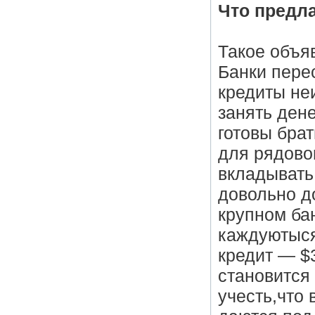
Что предл
Такое объяв
Банки перес
кредиты неи
занять дене
готовы брат
для рядовог
вкладывать
довольно д
крупном ба
каждуютыся
кредит — $
становится
учесть,что