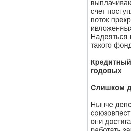
выплачиваю
счет поступ
поток прек
ивложенных
Надеяться н
такого фон
Кредитный
годовых
Слишком д
Нынче депо
союзовпест
они достиг
работать з