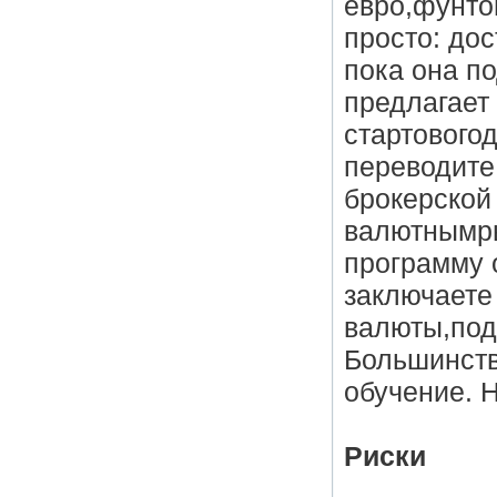
евро,фунтом
просто: дос
пока она п
предлагает
стартовогод
переводите 
брокерской
валютнымры
программу 
заключаете
валюты,под
Большинств
обучение. Н
Риски