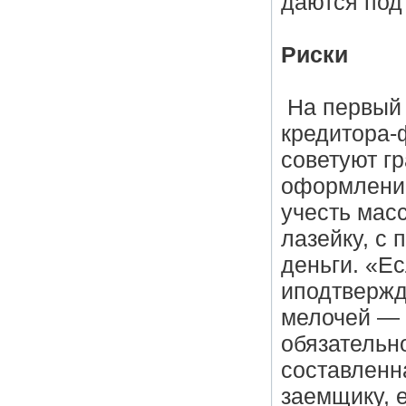
даются под
Риски
На первый 
кредитора-
советуют г
оформлении
учесть мас
лазейку, с
деньги. «Е
иподтвержд
мелочей — 
обязательн
составленн
заемщику, е