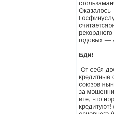
стользама
Оказалось 
Госфинуслуг
считаетсяон
рекордного 
годовых — 
Бди!
От себя до
кредитные 
союзов нынч
за мошеннич
ите, что но
кредитуют! 
основного 