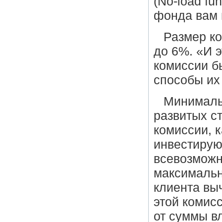
(No-load fu
фонда вам 
Размер ко
до 6%. «И э
комиссии б
способы их 
Минималь
развитых с
комиссии, к
инвестирую
всевозможн
максимальн
клиента вы
этой комисс
от суммы в