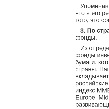
Упоминани
что я его 
того, что с
3. По стр
фонды.
Из опреде
фонды инве
бумаги, ко
страны. На
вкладывает
российские 
индекс ММВ
Europe, Mid
развивающи