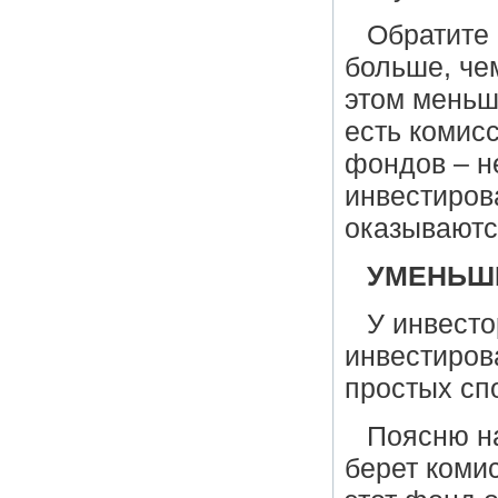
Обратите
больше, чем
этом меньш
есть комис
фондов – не
инвестиров
оказываютс
УМЕНЬШ
У инвесто
инвестиров
простых сп
Поясню на
берет коми