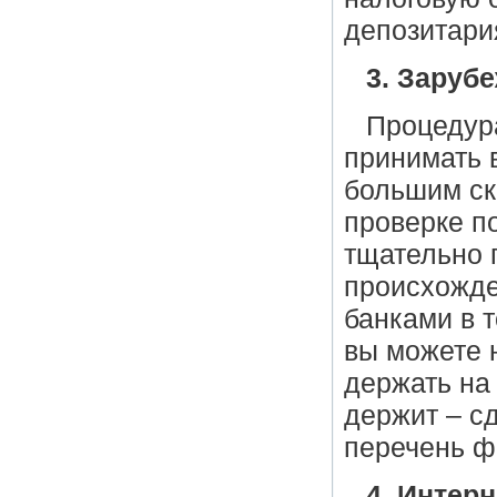
депозитари
3. Заруб
Процедура
принимать в
большим ск
проверке п
тщательно 
происхожде
банками в т
вы можете н
держать на 
держит – с
перечень ф
4. Интер