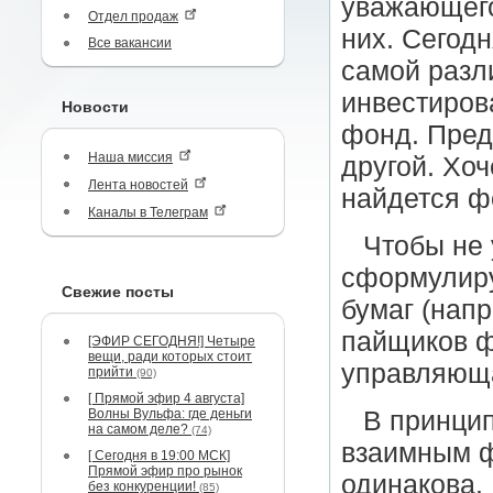
уважающего
Отдел продаж
них. Сегод
Все вакансии
самой разл
инвестиров
Новости
фонд. Пред
Наша миссия
другой. Хо
Лента новостей
найдется ф
Каналы в Телеграм
Чтобы не
сформулиру
Свежие посты
бумаг (напр
пайщиков ф
[ЭФИР СЕГОДНЯ!] Четыре
вещи, ради которых стоит
управляющ
прийти
(90)
[ Прямой эфир 4 августа]
Волны Вульфа: где деньги
В принцип
на самом деле?
(74)
взаимным ф
[ Сегодня в 19:00 МСК]
Прямой эфир про рынок
одинакова. 
без конкуренции!
(85)