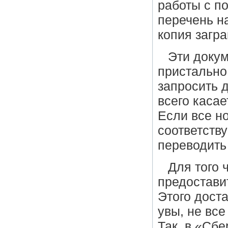
работы с п
перечень н
копия загр
Эти доку
пристально
запросить 
всего каса
Если все н
соответств
переводить 
Для того 
предостави
Этого доста
увы, не все
Так, в «Сбе