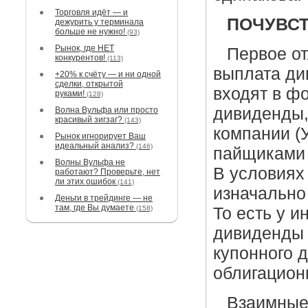
Торговля идёт — и
ПОЧУВСТ
дежурить у терминала
больше не нужно!
(93)
Рынок, где НЕТ
Первое о
конкурентов!
(113)
выплата ди
+20% к счёту — и ни одной
сделки, открытой
входят в ф
руками!
(128)
дивиденды,
Волна Вульфа или просто
красивый зигзаг?
(143)
компании (
Рынок игнорирует Ваш
идеальный анализ?
(146)
пайщиками 
Волны Вульфа не
В условиях
работают? Проверьте, нет
ли этих ошибок
(141)
изначально
Деньги в трейдинге — не
там, где Вы думаете
(158)
То есть у и
дивиденды в
купонного 
облигацион
Взаимные