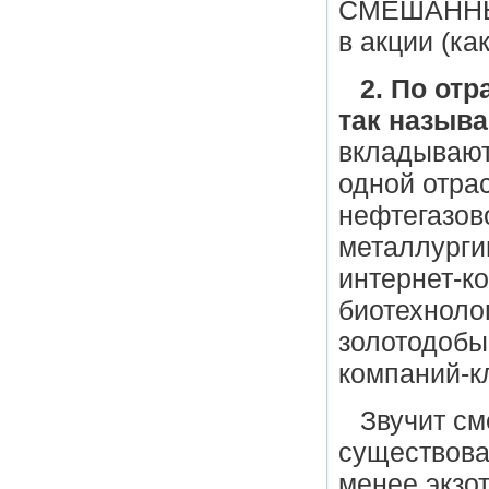
СМЕШАННЫЕ
в акции (ка
2. По отр
так назыв
вкладывают
одной отрас
нефтегазов
металлурги
интернет-к
биотехноло
золотодобы
компаний-к
Звучит см
существова
менее экзо