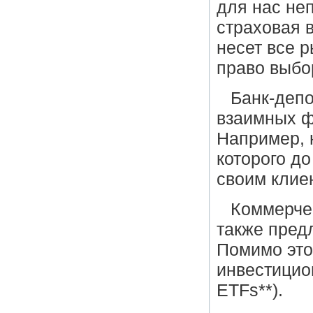
для нас не
страховая в
несет все р
право выбо
Банк-депо
взаимных ф
Например, 
которого до
своим клие
Коммерчес
также пред
Помимо это
инвестицио
ETFs**).