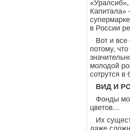
«Уралсиб»,
Капитала» 
супермарке
в России ре
Вот и все
потому, чт
значительн
молодой рос
сотрутся в
ВИД И Р
Фонды мо
цветов…
Их сущест
даже сложн