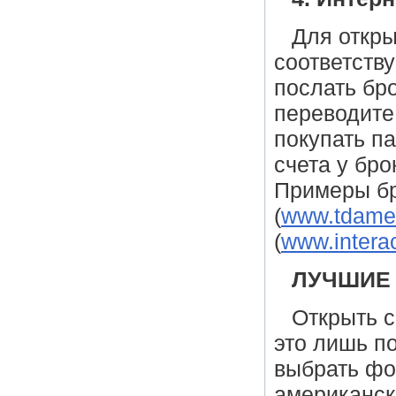
Для откры
соответству
послать бр
переводите 
покупать п
счета у бр
Примеры бр
(
www.tdamer
(
www.intera
ЛУЧШИЕ
Открыть с
это лишь п
выбрать фо
американск