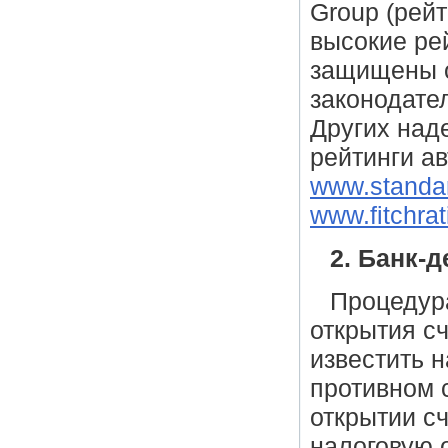
Group (рейт
высокие ре
защищены 
законодател
Других над
рейтинги а
www.standa
www.fitchra
2. Банк-
Процедура
открытия сч
известить н
противном 
открытии с
налоговую 