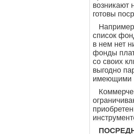
возникают н
готовы пос
Например
список фон
в нем нет н
фонды плат
со своих к
выгодно па
имеющими к
Коммерчес
ограничива
приобретен
инструмент
ПОСРЕДН