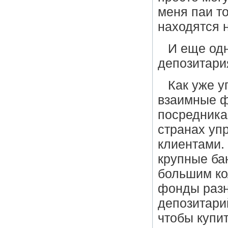
меня паи то
находятся н
И еще одн
депозитари
Как уже у
взаимные ф
посредника 
странах уп
клиентами.
крупные ба
большим ко
фонды разн
депозитари
чтобы купит