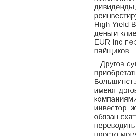
дивиденды, 
реинвестир
High Yield 
деньги клие
EUR Inc пе
пайщиков.
Другое су
приобретат
Большинств
имеют дого
компаниями
инвестор, 
обязан ехат
переводить 
просто мог