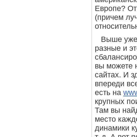
Европе? От
(причем луч
относитель
Выше уже
разные и э
сбалансир
вы можете 
сайтах. И з
впереди вс
есть на
www
крупных по
Там вы най
место кажд
динамики к
т. д. А во