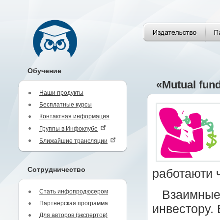
Обучение
«Mutual fun
Наши продукты
Бесплатные курсы
Контактная информация
Группы в Инфоклубе
Ближайшие трансляции
Сотрудничество
работаюти 
Стать инфопродюсером
Взаимные
Партнерская программа
инвестору.
Для авторов (экспертов)