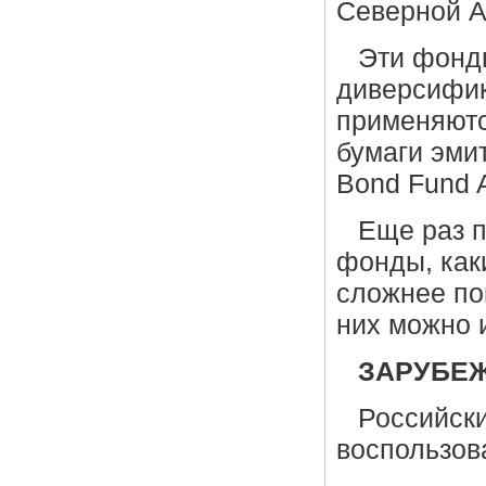
Северной А
Эти фонд
диверсифик
применяютс
бумаги эмит
Bond Fund A
Еще раз п
фонды, как
сложнее пон
них можно 
ЗАРУБЕ
Российски
воспользов