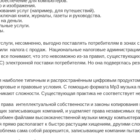
обеспечение для компьютеров.
о и изображения.
ования услуг (например, для путешествий).
ключая книги, журналы, газеты и руководства.
 на деньги.
ьные услуги.
ы.
услуги, несомненно, выгодно поставлять потребителям в зонах
или налога с продаж. Национальные налоговые администрации 
е все понимают, что это невозможно из-за правил, существующи
) электронной поставки потребителям. Но она подверглась рез
 наиболее типичным и распространённым цифровым продуктом. 
орговые и правовые условия. С помощью формата Mp3 музыка пр
никают сложности. Существующая практика не соответствует н
 права интеллектуальной собственности и законы копирования 
щих записывающих компаний, и ущемляет права независимых про
т обмен файлами высококачественной музыки между компьютерам
ия прямо располагает к быстро растущим хищениям, другими сл
роблема сама собой разрешится, записывающие компании пытаю