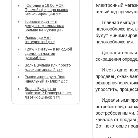
электронный магаз
[ Сегодня в 19:00 МСК]
Прямой эфир про рынок
целыйряд преимуще
без конкуренции!
(94)
Торговля идёт — и
Главная выгода 
дежурить у терминала
налогообложения, в
больше не нужно!
(98)
будут минимизирова
Рынок, где НЕТ
налогообложения.
конкурентов!
(117)
+20% к счёту — и ни одной
Дополнительная 
сделки, открытой
руками!
(133)
сокращения опреде
Волна Вульфа или просто
красивый зигзаг?
И есть одно нео
(147)
продавец оказывает
Рынок игнорирует Ваш
идеальный анализ?
(150)
офшорная юрисдикц
Волны Вульфа не
упростить, процесс
работают? Проверьте, нет
ли этих ошибок
(147)
Идеальными прод
потребители, похож
востребованными. Э
каналов от продавц
Вот некоторые прод