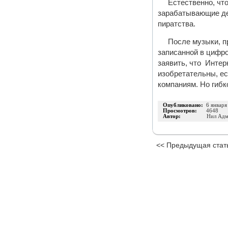
Естественно, чт
зарабатывающие де
пиратства.
После музыки, п
записанной в цифро
заявить, что Интер
изобретательны, ес
компаниям. Но гиб
Опубликовано:
6 января
Просмотров:
4648
Автор:
Нил Адм
<< Предыдущая стат