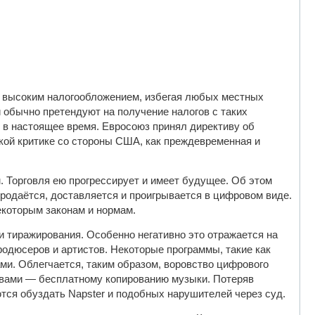
 с высоким налогообложением, избегая любых местных
обычно претендуют на получение налогов с таких
х в настоящее время. Евросоюз принял директиву об
кой критике со стороны США, как преждевременная и
Торговля ею прогрессирует и имеет будущее. Об этом
одаётся, доставляется и проигрывается в цифровом виде.
екоторым законам и нормам.
и тиражирования. Особенно негативно это отражается на
дюсеров и артистов. Некоторые программы, такие как
и. Облегчается, таким образом, воровство цифрового
овами — бесплатному копированию музыки. Потеряв
тся обуздать Napster и подобных нарушителей через суд.