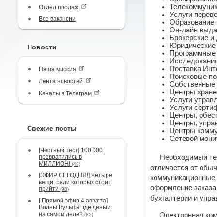
Телекоммуник
Отдел продаж
Услуги перево
Все вакансии
Образование 
Он-лайн выда
Брокерские и 
Юридические 
Новости
Программные 
Исследования
Поставка Инте
Наша миссия
Поисковые по
Лента новостей
Собственные 
Центры хране
Каналы в Телеграм
Услуги управ
Услуги сертиф
Центры, обес
Центры, упра
Свежие посты
Центры комму
Сетевой монит
[Честный тест] 100 000
превратились в
Необходимый тех
МИЛЛИОН!
(49)
отличается от обыч
[ЭФИР СЕГОДНЯ!] Четыре
коммуникационные 
вещи, ради которых стоит
оформление заказа 
прийти
(98)
бухгалтерии и упра
[ Прямой эфир 4 августа]
Волны Вульфа: где деньги
на самом деле?
Электронная ком
(82)