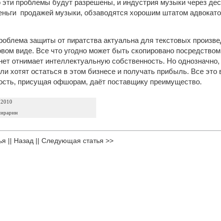
о эти проблемы будут разрешены, и индустрия музыки через дес
ньги продажей музыки, обзаводятся хорошим штатом адвокатов 
роблема защиты от пиратства актуальна для текстовых произве
вом виде. Все что угодно может быть скопировано посредством
нет отнимает интеллектуальную собственность. Но однозначно
ли хотят остаться в этом бизнесе и получать прибыль. Все это 
кость, присущая офшорам, даёт поставщику преимущество.
 2010
ирарин
ья
||
Назад
||
Следующая статья >>