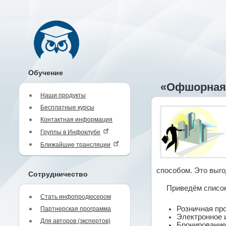
Обучение
«Офшорная 
Наши продукты
Бесплатные курсы
Контактная информация
Группы в Инфоклубе
Ближайшие трансляции
способом. Это выго
Сотрудничество
Приведём список
Стать инфопродюсером
Розничная пр
Партнерская программа
Электронное 
Для авторов (экспертов)
Бронирование 