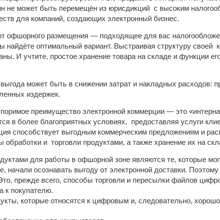
ин не может быть перемещён из юрисдикций с высоким налого
ств для компаний, создающих электронный бизнес.
от офшорного размещения — подходящее для вас налогообложен
ы найдёте оптимальный вариант. Выстраивая структуру своей к
ны. И учтите, простое хранение товара на складе и функции ег
выгода может быть в снижении затрат и накладных расходов: 
ленных издержек.
споримое преимущество электронной коммерции — это «интерн
ся в более благоприятных условиях, предоставляя услуги клиен
ия способствует выгодным коммерческим предложениям и рас
ы обработки и торговли продуктами, а также хранение их на ск
уктами для работы в офшорной зоне являются те, которые мо
е, начали осознавать выгоду от электронной доставки. Поэтом
то, прежде всего, способы торговли и пересылки файлов цифр
а к покупателю.
укты, которые относятся к цифровым и, следовательно, хорош