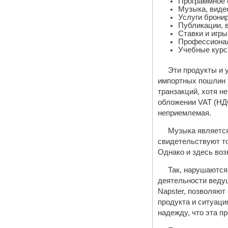
Программное 
Музыка, виде
Услуги бронир
Публикации, в
Ставки и игры
Профессионал
Учебные курс
Эти продукты и 
импортных пошлин 
транзакций, хотя н
обложении VAT (НДС
неприемлемая.
Музыка является
свидетельствуют т
Однако и здесь воз
Так, нарушаются
деятельности веду
Napster, позволяю
продукта и ситуац
надежду, что эта п