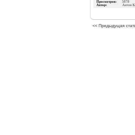
Просмотров:
5878
Автор:
Антон К
<< Предыдущая стат