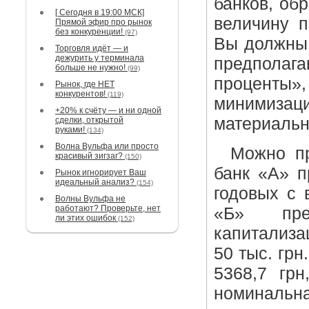
банков, об
[ Сегодня в 19:00 МСК]
величину п
Прямой эфир про рынок
без конкуренции!
(97)
Вы должны 
Торговля идёт — и
дежурить у терминала
предпола
больше не нужно!
(99)
проценты», 
Рынок, где НЕТ
конкурентов!
(119)
минимиза
+20% к счёту — и ни одной
материальн
сделки, открытой
руками!
(134)
Волна Вульфа или просто
Можно пр
красивый зигзаг?
(150)
банк «А» п
Рынок игнорирует Ваш
идеальный анализ?
(154)
годовых с 
Волны Вульфа не
работают? Проверьте, нет
«Б» пре
ли этих ошибок
(152)
капитализа
50 тыс. грн
5368,7 грн
номинальна