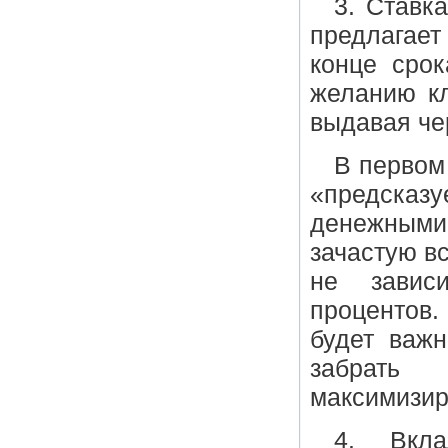
3. Ставк
предлагает
конце срок
желанию кл
выдавая чер
В первом
«предсказ
денежными
зачастую в
не завис
процентов.
будет важ
забрать
максимизир
4. Вкл