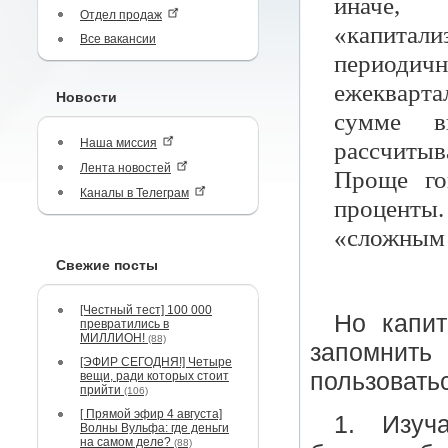
иначе, 
Отдел продаж
«капитал
Все вакансии
периоди
ежекварта
Новости
сумме в
Наша миссия
рассчитыв
Лента новостей
Проще го
Каналы в Телеграм
проценты
«сложным 
Свежие посты
[Честный тест] 100 000
Но капит
превратились в
МИЛЛИОН!
(88)
запомнить
[ЭФИР СЕГОДНЯ!] Четыре
пользовать
вещи, ради которых стоит
прийти
(106)
[ Прямой эфир 4 августа]
1. Изуч
Волны Вульфа: где деньги
на самом деле?
(88)