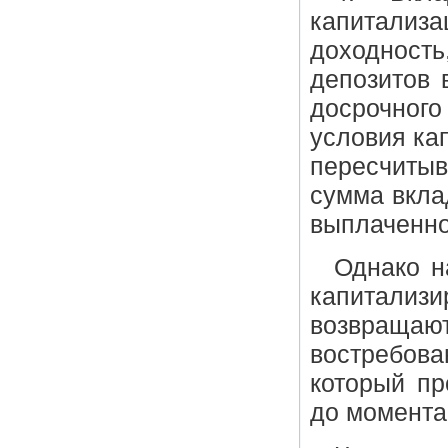
капитализа
доходност
депозитов 
досрочного
условия ка
пересчиты
сумма вкла
выплаченно
Однако н
капитал
возвращ
востребов
который пр
до момента