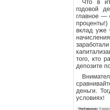
Что в и
годовой д
главное — 
проценты!
вклад уже 
начислени
заработа
капитализа
того, кто 
депозите по
Внимате
сравнивайт
деньги. То
условиях!
Опубликовано:
6 января