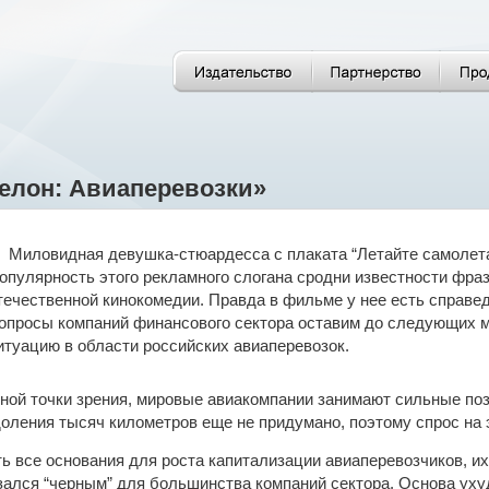
елон: Авиаперевозки»
Миловидная девушка-стюардесса с плаката “Летайте самолета
опулярность этого рекламного слогана сродни известности фраз
течественной кинокомедии. Правда в фильме у нее есть справедл
опросы компаний финансового сектора оставим до следующих м
итуацию в области российских авиаперевозок.
ой точки зрения, мировые авиакомпании занимают сильные поз
оления тысяч километров еще не придумано, поэтому спрос на 
ть все основания для роста капитализации авиаперевозчиков, и
ался “черным” для большинства компаний сектора. Основа уху