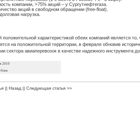
ность компании, >75% акций – у Сургутнефтегаза.
личество акций в свободном обращении (free-float).
 долговая нагрузка.
 положительной характеристикой обеих компаний является то, чт
ятся на положительной территории, в феврале обновив истори
ии сектора авиаперевозок в качестве надежного инструмента до
я 2010
ублев
ья
||
Назад
||
Следующая статья >>