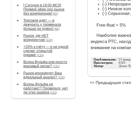
(-) Непрозрач
[ Сегодня в 19:00 МСК]
(-) Низкое ко
Прямой эфир про рынок
(-) Серьезная
без конкуренции!
(97)
Торговля идёт — и
дежурить у терминала
Free-float = 5%
больше не нужно!
(99)
Наиболее важной
Рынок, где НЕТ
конкурентов!
(120)
индекса РТС, наход
+20% к счёту — и ни одной
внимание на компан
сделки, открытой
руками!
(134)
Опубликовано:
23 январ
Волна Вульфа или просто
Просмотров:
4183
красивый зигзаг?
Автор:
Денис Р
(151)
Рынок игнорирует Ваш
идеальный анализ?
(155)
<< Предыдущая стат
Волны Вульфа не
работают? Проверьте, нет
ли этих ошибок
(152)