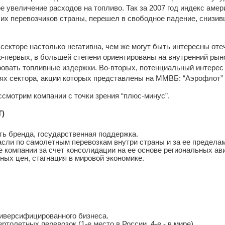
е увеличение расходов на топливо. Так за 2007 год индекс амери
их перевозчиков страны, перешел в свободное падение, снизив
 секторе настолько негативна, чем же могут быть интересны от
о-первых, в большей степени ориентированы на внутренний рыно
овать топливные издержки. Во-вторых, потенциальный интерес
х сектора, акции которых представлены на ММВБ: “Аэрофлот” 
ссмотрим компании с точки зрения “плюс-минус”.
T)
ть бренда, государственная поддержка.
асли по самолетным перевозкам внутри страны и за ее предела
е компании за счет консолидации на ее основе региональных ав
яных цен, стагнация в мировой экономике.
диверсифицированного бизнеса.
ртолетных перевозок (1-е место в России, 4-е - в мире).