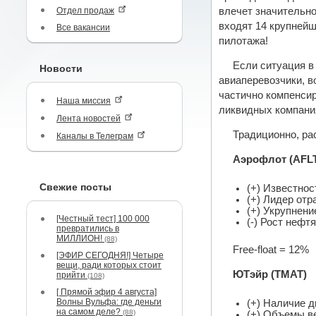
Отдел продаж
влечет значительно
входят 14 крупнейш
Все вакансии
пилотажа!
Если ситуация в
Новости
авиаперевозчики, в
частично компенсир
Наша миссия
ликвидных компания
Лента новостей
Традиционно, ра
Каналы в Телеграм
Аэрофлот (AFL
Свежие посты
(+) Известнос
(+) Лидер отр
(+) Укрупнени
[Честный тест] 100 000
(-) Рост нефт
превратились в
МИЛЛИОН!
(88)
Free-float = 12%
[ЭФИР СЕГОДНЯ!] Четыре
вещи, ради которых стоит
ЮТэйр (TMAT)
прийти
(108)
[ Прямой эфир 4 августа]
Волны Вульфа: где деньги
(+) Наличие 
на самом деле?
(88)
(+) Объемы ве