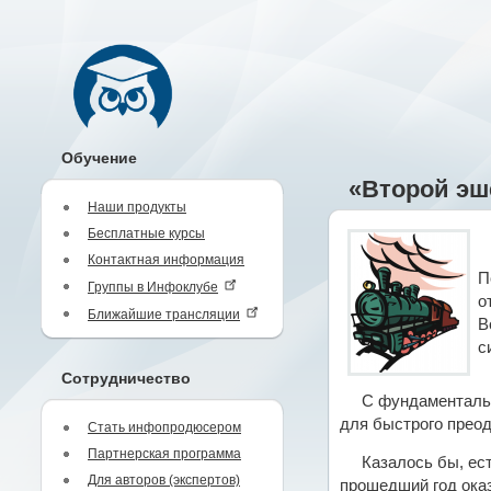
Обучение
«Второй эш
Наши продукты
Бесплатные курсы
Контактная информация
П
Группы в Инфоклубе
о
Ближайшие трансляции
В
с
Сотрудничество
С фундаментальн
для быстрого преод
Стать инфопродюсером
Партнерская программа
Казалось бы, ес
Для авторов (экспертов)
прошедший год оказ