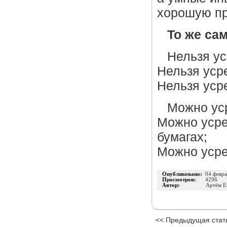
хорошую п
То же сам
Нельзя ус
Нельзя уср
Нельзя уср
Можно уср
Можно усре
бумагах;
Можно усре
Опубликовано:
04 февра
Просмотров:
4296
Автор:
Артём Е
<< Предыдущая стат