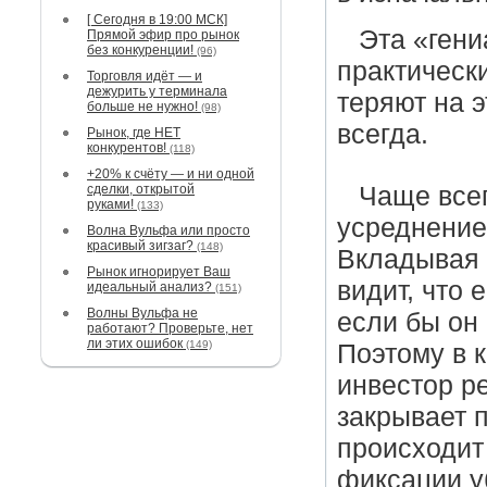
[ Сегодня в 19:00 МСК]
Эта «гени
Прямой эфир про рынок
без конкуренции!
(96)
практическ
Торговля идёт — и
дежурить у терминала
теряют на э
больше не нужно!
(98)
всегда.
Рынок, где НЕТ
конкурентов!
(118)
+20% к счёту — и ни одной
сделки, открытой
Чаще всег
руками!
(133)
усреднение
Волна Вульфа или просто
красивый зигзаг?
(148)
Вкладывая 
Рынок игнорирует Ваш
видит, что 
идеальный анализ?
(151)
Волны Вульфа не
если бы он 
работают? Проверьте, нет
ли этих ошибок
(149)
Поэтому в к
инвестор ре
закрывает 
происходит 
фиксации у