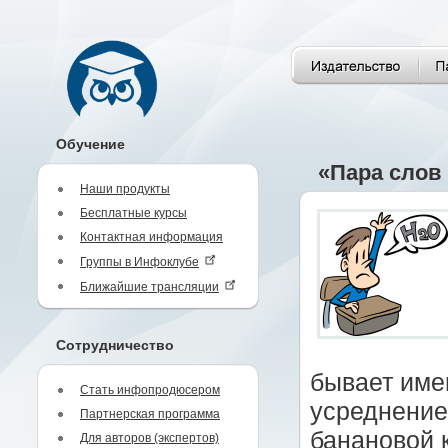
Обучение
«Пара слов
Наши продукты
Бесплатные курсы
Контактная информация
Группы в Инфоклубе
Ближайшие трансляции
Сотрудничество
бывает имен
Стать инфопродюсером
усреднение
Партнерская программа
банановой 
Для авторов (экспертов)