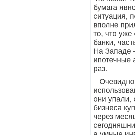
бумага явно
ситуация, 
вполне при
то, что уже
банки, част
На Западе 
ипотечные 
раз.
Очевидно,
использова
они упали,
бизнеса ку
через месяц
сегодняшни
а умные ин