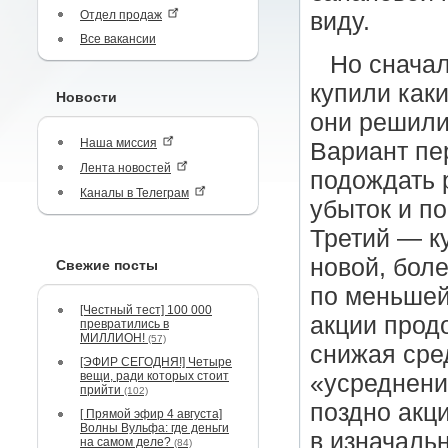
Отдел продаж
виду.
Все вакансии
Но сначал
купили каки
Новости
они решили,
Наша миссия
Вариант пе
Лента новостей
подождать 
Каналы в Телеграм
убыток и по
Третий — ку
новой, боле
Свежие посты
по меньшей
[Честный тест] 100 000
акции прод
превратились в
МИЛЛИОН!
(57)
снижая сре
[ЭФИР СЕГОДНЯ!] Четыре
вещи, ради которых стоит
«усреднение
прийти
(102)
поздно акци
[ Прямой эфир 4 августа]
Волны Вульфа: где деньги
в изначальн
на самом деле?
(84)