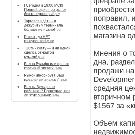
феврале за
[ Сегодня в 19:00 МСК]
приобрести 
Прямой эфир про рынок
без конкуренции!
(97)
поправил, 
Торговля идёт — и
похвасталс
дежурить у терминала
больше не нужно!
(99)
магазина о
Рынок, где НЕТ
конкурентов!
(119)
+20% к счёту — и ни одной
Мнения о т
сделки, открытой
руками!
(133)
дна, разде
Волна Вульфа или просто
красивый зигзаг?
(148)
продажи на
Рынок игнорирует Ваш
Development
идеальный анализ?
(152)
средняя це
Волны Вульфа не
работают? Проверьте, нет
вторичном 
ли этих ошибок
(149)
$1567 за «
Объем капи
недвижимос