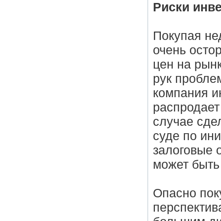
Риски инв
Покупая не
очень осто
цен на рын
рук пробле
компания и
распродает 
случае сде
суде по ин
залоговые 
может быть
Опасно пок
перспектив