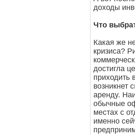
доходы инв
Что выбра
Какая же н
кризиса? Р
коммерческ
достигла це
приходить в
возникнет 
аренду. На
обычные оф
местах с от
именно сейч
предприним