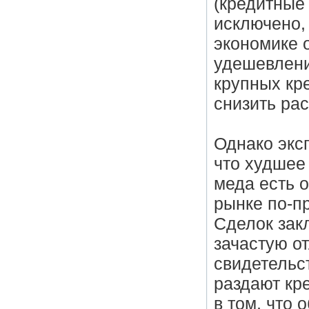
(кредитные 
исключено,
экономике о
удешевлени
крупных кре
снизить ра
Однако экс
что худшее
меда есть 
рынке по-п
Сделок зак
зачастую о
свидетельст
раздают кре
в том, что 