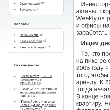
Инвесторы
Отдел продаж
Все вакансии
активы, ско
Weekly.ua 
Новости
и офисы на
заработать
Наша миссия
Лента новостей
Ищем дн
Каналы в Телеграм
Те, кто п
на пике ее 
Свежие посты
2005 году 
того, чтобы
[Честный тест] 100 000
превратились в
аренду. К 
МИЛЛИОН!
(59)
Когда начал
[ЭФИР СЕГОДНЯ!] Четыре
вещи, ради которых стоит
В конце но
прийти
(102)
[ Прямой эфир 4 августа]
квартиру. Н
Волны Вульфа: где деньги
на самом деле?
(84)