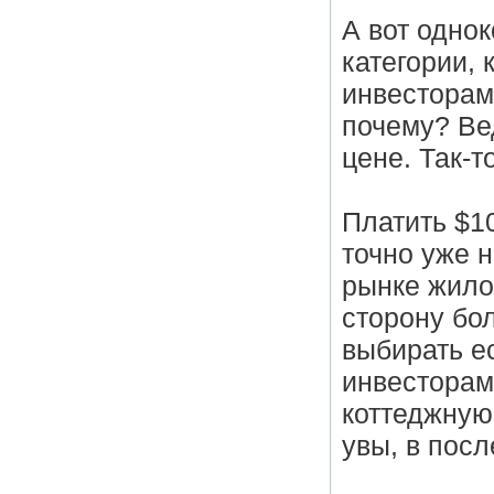
А вот одно
категории,
инвесторам 
почему? Вед
цене. Так-т
Платить $1
точно уже н
рынке жило
сторону бол
выбирать е
инвесторам
коттеджную 
увы, в пос