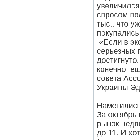
увеличился
спросом по
тыс., что у
покупались
«Если в эк
серьезных п
достигнуто
конечно, ещ
совета Асс
Украины Эд
Наметились
За октябрь
рынок недв
до 11. И хо