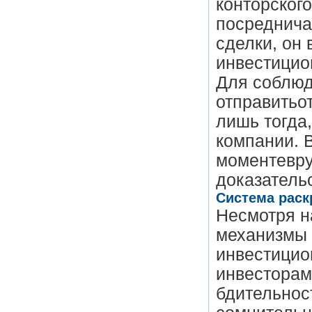
конторског
посредничае
сделки, он 
инвестицио
Для соблюд
отправитьо
лишь тогда
компании. 
моментевру
доказатель
Система рас
Несмотря н
механизмы 
инвестицио
инвесторам
бдительност