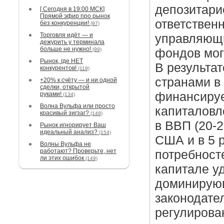
депозитарие
[ Сегодня в 19:00 МСК]
Прямой эфир про рынок
ответствен
без конкуренции!
(97)
Торговля идёт — и
управляющ
дежурить у терминала
больше не нужно!
(99)
фондов могу
Рынок, где НЕТ
В результа
конкурентов!
(119)
странами в
+20% к счёту — и ни одной
сделки, открытой
финансируе
руками!
(134)
Волна Вульфа или просто
капиталовл
красивый зигзаг?
(148)
в ВВП (20-
Рынок игнорирует Ваш
идеальный анализ?
(154)
США и в 5 
Волны Вульфа не
работают? Проверьте, нет
потребност
ли этих ошибок
(149)
капитале у
доминирующ
законодател
регулирова