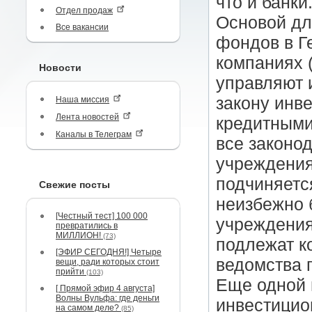
что и банки
Отдел продаж
Основой дл
Все вакансии
фондов в Г
компаниях 
Новости
управляют 
закону инв
Наша миссия
Лента новостей
кредитными
Каналы в Телеграм
все законо
учреждения
подчиняетс
Свежие посты
неизбежно 
[Честный тест] 100 000
учреждения
превратились в
МИЛЛИОН!
(73)
подлежат к
[ЭФИР СЕГОДНЯ!] Четыре
ведомства 
вещи, ради которых стоит
прийти
(103)
Еще одной 
[ Прямой эфир 4 августа]
Волны Вульфа: где деньги
инвестицио
на самом деле?
(85)