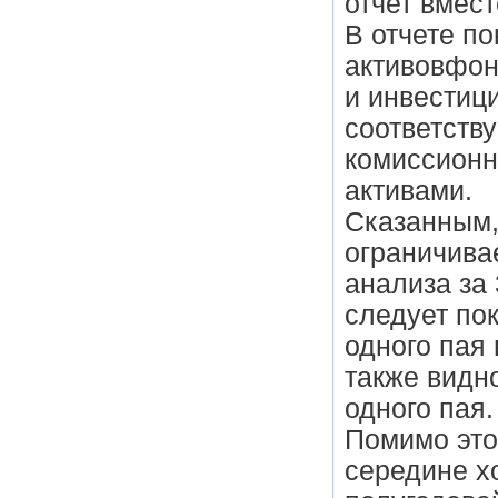
отчет вмест
В отчете п
активовфон
и инвестиц
соответств
комиссионн
активами.
Сказанным, 
ограничива
анализа за
следует по
одного пая 
также видн
одного пая.
Помимо это
середине х