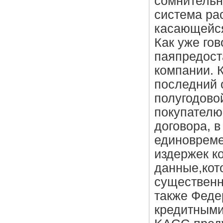
сомнительн
система ра
касающейся
Как уже го
паяпредост
компании. 
последний 
полугодовой
покупателю
договора, в
единовреме
издержек к
данные,кот
существенн
также Феде
кредитными