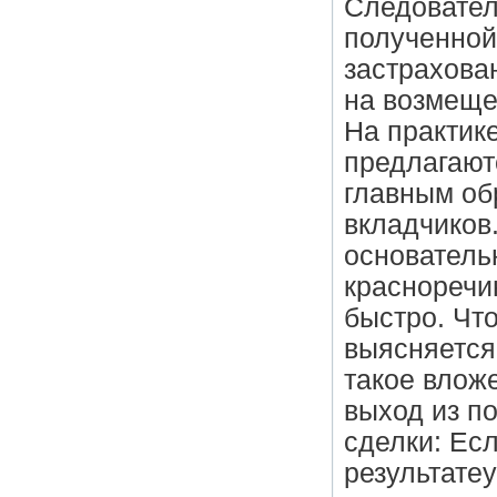
Следователь
полученной
застрахова
на возмеще
На практик
предлагают
главным об
вкладчиков
основательн
красноречи
быстро. Чт
выясняется
такое влож
выход из п
сделки: Есл
результате