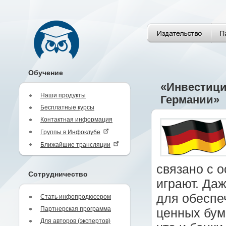
Обучение
«Инвестици
Наши продукты
Германии»
Бесплатные курсы
Контактная информация
Группы в Инфоклубе
Ближайшие трансляции
связано с о
Сотрудничество
играют. Да
для обеспе
Стать инфопродюсером
Партнерская программа
ценных бум
Для авторов (экспертов)