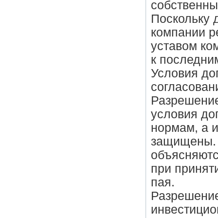
собственны
Поскольку 
компании р
уставом ко
к последни
Условия дог
согласовани
Разрешение
условия до
нормам, а 
защищены. 
объясняютс
при принят
пая.
Разрешение
инвестицио