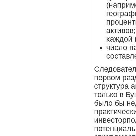
(наприм
географ
процент
активов
каждой 
число п
составл
Следовател
первом раз
структура а
только в Б
было бы не
практическ
инвесторпол
потенциаль