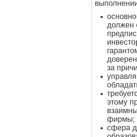
выполнении
основно
должен 
предпис
инвесто
гаранто
доверен
за прич
управля
обладат
требует
этому п
взаимны
фирмы;
сфера д
образов