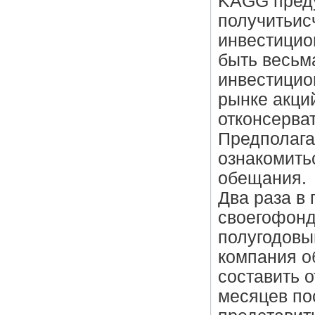
KAGG преду
получитьи
инвестицио
быть весьм
инвестицио
рынке акци
отконсерва
Предполага
ознакомить
обещания.
Два раза в 
своегофонд
полугодовы
компания о
составить 
месяцев по