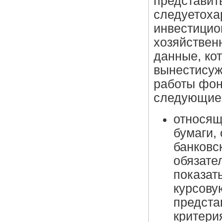
представить
следуетоха
инвестицио
хозяйствен
данные, ко
вынестисуж
работы фон
следующие
относящ
бумаги,
банковс
обязате
показат
курсову
предста
критери