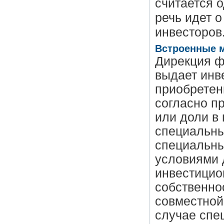
считается о
речь идет 
инвесторов
Встроенные 
Дирекция ф
выдает инв
приобретен
согласно п
или доли в
специальны
специальным
условиями 
инвестицио
собственно
совместной
случае спе