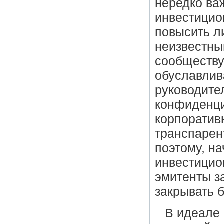
нередко ва
инвестицио
повысить л
неизвестны
сообществу
обуславлив
руководите
конфиденци
корпоратив
транспарен
поэтому, н
инвестицио
эмитенты з
закрывать 
В идеале