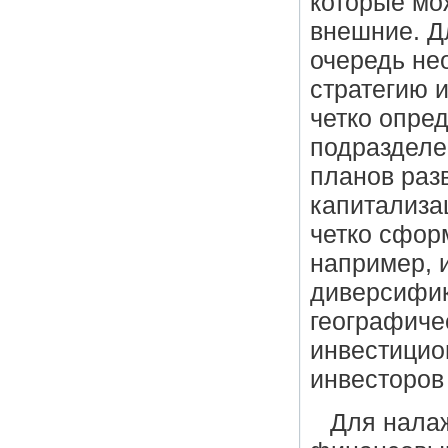
которые мо
внешние. Д
очередь не
стратегию 
четко опре
подразделен
планов раз
капитализа
четко сфор
например, 
диверсифик
географичес
инвестицио
инвесторов и
Для нала