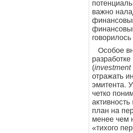
потенциаль
важно нала
финансовым
финансовым
говорилось
Особое вн
разработке
(
investment 
отражать и
эмитента. 
четко пони
активность
план на пе
менее чем 
«тихого пе