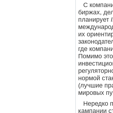
С компани
биржах, де
планирует
международ
их ориентир
законодате
где компан
Помимо это
инвестицио
регуляторно
нормой ста
(лучшие пр
мировых пу
Нередко 
кампании с