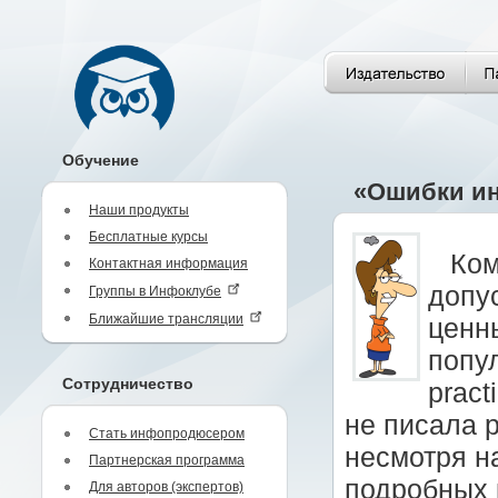
Обучение
«Ошибки ин
Наши продукты
Бесплатные курсы
Ком
Контактная информация
допу
Группы в Инфоклубе
Ближайшие трансляции
ценн
попул
Сотрудничество
pract
не писала 
Стать инфопродюсером
несмотря н
Партнерская программа
подробных 
Для авторов (экспертов)