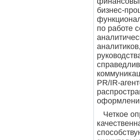
финансовы
бизнес-проц
функционал
по работе 
аналитичес
аналитиков
руководств
справедлив
коммуникац
PR/IR-агент
распростра
оформление
Четкое оп
качественн
способству