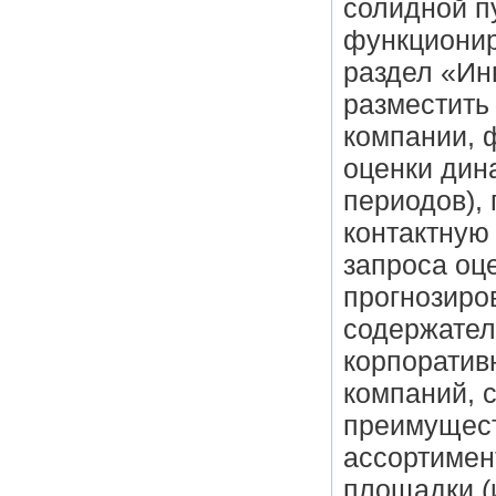
солидной п
функционир
раздел «Ин
разместить
компании, 
оценки дин
периодов), 
контактную
запроса оц
прогнозиро
содержател
корпоратив
компаний, 
преимущест
ассортимен
площадки (