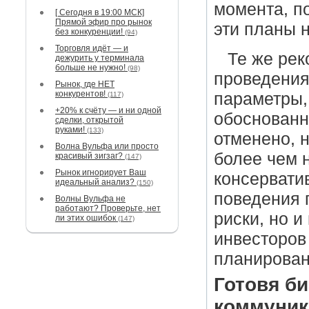
момента, по
[ Сегодня в 19:00 МСК]
Прямой эфир про рынок
эти планы 
без конкуренции!
(94)
Торговля идёт — и
Те же рек
дежурить у терминала
больше не нужно!
(98)
проведения
Рынок, где НЕТ
конкурентов!
параметры, 
(117)
+20% к счёту — и ни одной
обоснованн
сделки, открытой
руками!
(133)
отменено, н
Волна Вульфа или просто
более чем 
красивый зигзаг?
(147)
Рынок игнорирует Ваш
консервати
идеальный анализ?
(150)
поведения 
Волны Вульфа не
работают? Проверьте, нет
риски, но 
ли этих ошибок
(147)
инвесторов
планирован
Готовя би
коммуник