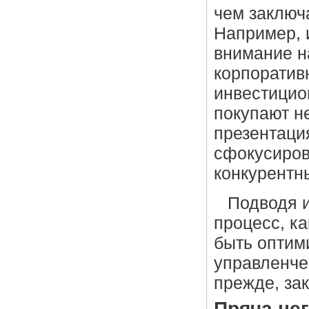
чем заключа
Например, 
внимание н
корпоратив
инвестицио
покупают н
презентаци
сфокусиров
конкурентн
Подводя и
процесс, ка
быть оптим
управленче
прежде, за
Пряча не