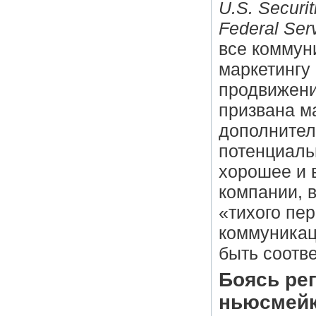
U.S. Securi
Federal Serv
все коммун
маркетингу
продвижени
призвана м
дополнител
потенциаль
хорошее и 
компании, 
«тихого пе
коммуникац
быть соотв
Боясь ре
ньюсмейк