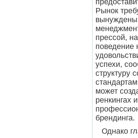
предостави
Рынок треб
вынуждены 
менеджмент
прессой, н
поведение 
удовольств
успехи, со
структуру 
стандартам
может созд
ренкингах и
профессион
брендинга.
Однако гл