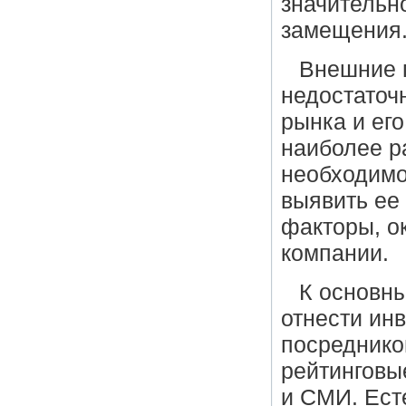
значительн
замещения
Внешние 
недостаточ
рынка и ег
наиболее р
необходимо
выявить ее
факторы, о
компании.
К основн
отнести ин
посреднико
рейтинговы
и СМИ. Есте