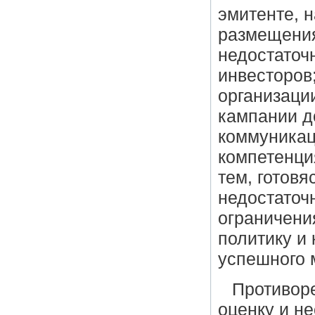
эмитенте, н
размещения
недостаточ
инвесторов;
организаци
кампании д
коммуникац
компетенци
тем, готовя
недостаточ
ограничени
политику и 
успешного 
Противор
оценку и н