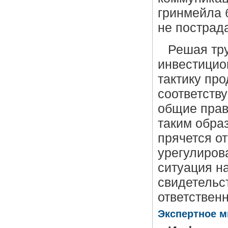
гринмейла 
не пострад
Решая тру
инвестици
тактику пр
соответств
общие прав
таким обра
прячется о
урегулиров
ситуация на
свидетельст
ответствен
Экспертное м