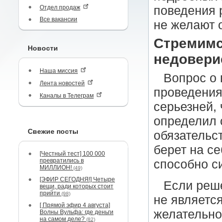
Отдел продаж
поведения 
Все вакансии
не желают 
Стремимс
Новости
недовери
Наша миссия
Вопрос о
Лента новостей
проведения
Каналы в Телеграм
серьезней, 
определил 
Свежие посты
обязательс
берет на с
[Честный тест] 100 000
превратились в
способно с
МИЛЛИОН!
(49)
[ЭФИР СЕГОДНЯ!] Четыре
Если реш
вещи, ради которых стоит
прийти
(98)
не являетс
[ Прямой эфир 4 августа]
желательно
Волны Вульфа: где деньги
на самом деле?
(82)