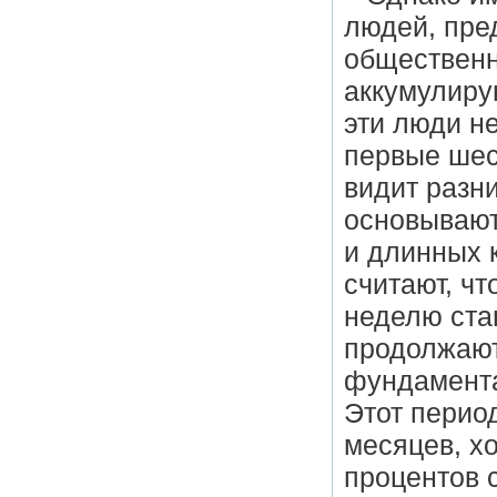
людей, пре
общественн
аккумулиру
эти люди н
первые шес
видит разн
основывают
и длинных 
считают, ч
неделю ста
продолжают
фундамента
Этот перио
месяцев, х
процентов 