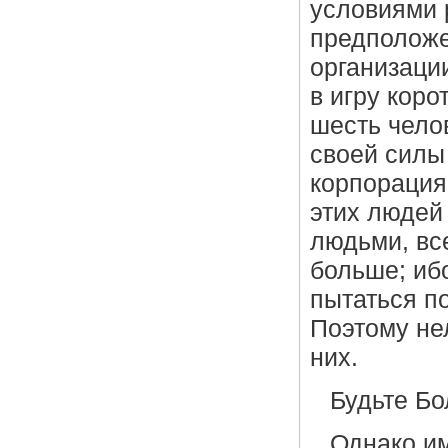
условиями 
предположе
организаци
в игру коро
шесть чело
своей силы 
корпорация
этих людей
людьми, все
больше; иб
пытаться по
Поэтому не
них.
Будьте Б
Однако им