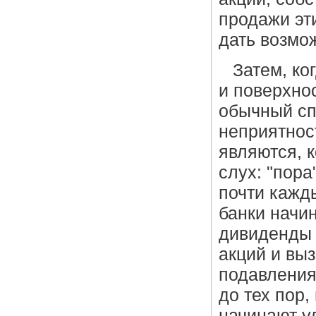
продажи эт
дать возмож
Затем, ко
и поверхно
обычный сп
неприятнос
являются, 
слух: "пора
почти кажд
банки начи
дивиденды 
акций и выз
подавления
до тех пор
начинают у