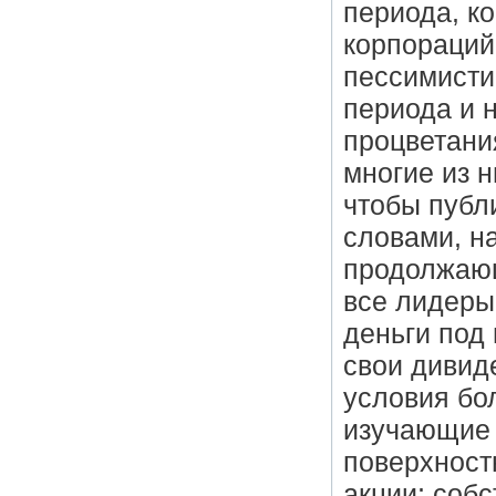
периода, к
корпораций
пессимистич
периода и 
процветани
многие из 
чтобы публ
словами, н
продолжающ
все лидеры
деньги под
свои дивид
условия бо
изучающие 
поверхност
акции; собс