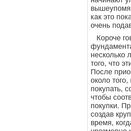
вышеупомян
как это по
очень пода
Короче го
фундамента
несколько л
того, что 
После прио
около того,
покупать, с
чтобы соот
покупки. Пр
создав круп
время, ког