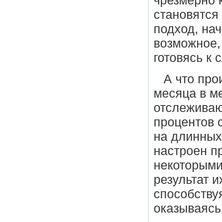
чрезмерно 
становятся
подход, на
возможное,
готовясь к
А что про
месяца в ме
отслеживаю
процентов 
на длинных 
настроен п
некоторыми
результат и
способству
оказываясь