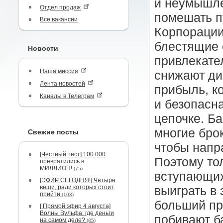
и неумышле
Отдел продаж
помешать пу
Все вакансии
Корпорации
блестящие 
Новости
привлекате
Наша миссия
снижают ди
Лента новостей
прибыль, к
Каналы в Телеграм
и безопасна
цепочке. Ба
многие бро
Свежие посты
чтобы напр
[Честный тест] 100 000
Поэтому то
превратились в
МИЛЛИОН!
(75)
вступающих 
[ЭФИР СЕГОДНЯ!] Четыре
вещи, ради которых стоит
выиграть в 
прийти
(103)
больший про
[ Прямой эфир 4 августа]
Волны Вульфа: где деньги
побивают б
на самом деле?
(85)