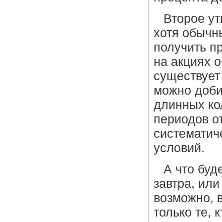
Второе ут
хотя обычн
получить п
на акциях 
существует 
можно доби
длинных ко
периодов от
систематич
условий.
А что буд
завтра, ил
возможно, в
только те, 