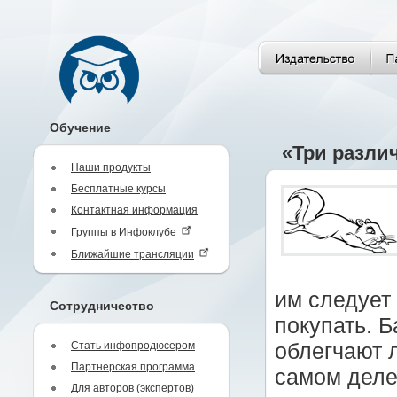
Обучение
«Три разли
Наши продукты
Бесплатные курсы
Контактная информация
Группы в Инфоклубе
Ближайшие трансляции
им следует 
Сотрудничество
покупать. 
Стать инфопродюсером
облегчают л
Партнерская программа
самом деле
Для авторов (экспертов)