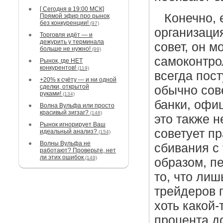
[ Сегодня в 19:00 МСК]
Конечно, 
Прямой эфир про рынок
без конкуренции!
(97)
организаци
Торговля идёт — и
дежурить у терминала
совет, он 
больше не нужно!
(99)
самоконтро
Рынок, где НЕТ
конкурентов!
(119)
всегда пост
+20% к счёту — и ни одной
сделки, открытой
обычно сов
руками!
(134)
банки, офи
Волна Вульфа или просто
красивый зигзаг?
(148)
это также н
Рынок игнорирует Ваш
советует п
идеальный анализ?
(154)
Волны Вульфа не
сбивания с 
работают? Проверьте, нет
ли этих ошибок
(149)
образом, пе
то, что лиш
трейдеров п
хоть какой-
процента до