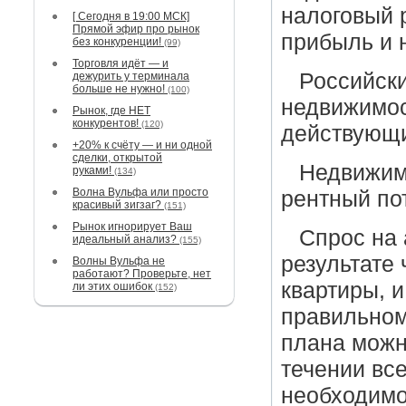
налоговый 
[ Сегодня в 19:00 МСК]
Прямой эфир про рынок
прибыль и 
без конкуренции!
(99)
Торговля идёт — и
Российск
дежурить у терминала
больше не нужно!
(100)
недвижимос
Рынок, где НЕТ
конкурентов!
(120)
действующи
+20% к счёту — и ни одной
сделки, открытой
Недвижим
руками!
(134)
Волна Вульфа или просто
рентный пот
красивый зигзаг?
(151)
Рынок игнорирует Ваш
Спрос на 
идеальный анализ?
(155)
результате
Волны Вульфа не
работают? Проверьте, нет
квартиры, 
ли этих ошибок
(152)
правильном
плана можн
течении все
необходимо