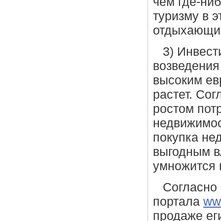
чем где-ни
туризму в э
отдыхающих
3) Инвест
возведения
высоким ев
растет. Сог
ростом пот
недвижимос
покупка не
выгодным в
умножится в
Согласно
портала
www
продаже ег