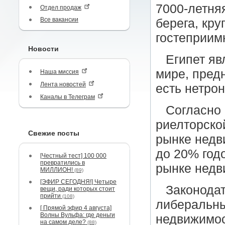
7000-летня
Отдел продаж
Все вакансии
берега, кру
гостеприим
Новости
Египет яв
мире, пред
Наша миссия
Лента новостей
есть нетро
Каналы в Телеграм
Согласно
риелторско
Свежие посты
рынке недв
до 20% год
[Честный тест] 100 000
превратились в
рынке недв
МИЛЛИОН!
(89)
[ЭФИР СЕГОДНЯ!] Четыре
Законодат
вещи, ради которых стоит
прийти
(108)
либеральны
[ Прямой эфир 4 августа]
Волны Вульфа: где деньги
недвижимос
на самом деле?
(88)