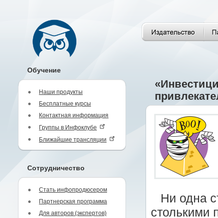
Обучение
«Инвестици
Наши продукты
привлекате
Бесплатные курсы
Контактная информация
Группы в Инфоклубе
Ближайшие трансляции
Сотрудничество
Стать инфопродюсером
Ни одна с
Партнерская программа
столькими 
Для авторов (экспертов)