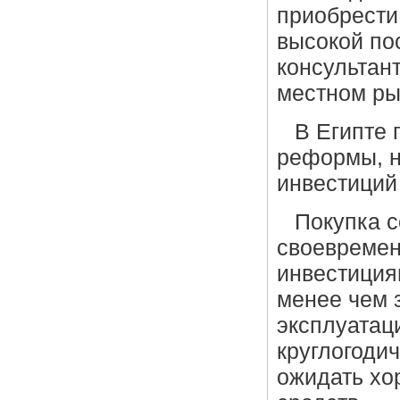
приобрести
высокой по
консультан
местном ры
В Египте 
реформы, н
инвестиций 
Покупка с
своевреме
инвестиция
менее чем з
эксплуатац
круглогоди
ожидать хо