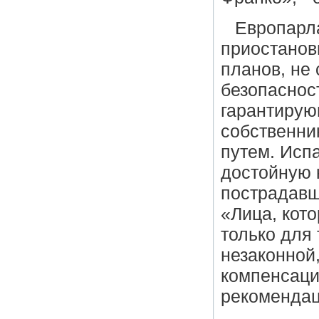
Европарл
приостанов
планов, не
безопаснос
гарантирую
собственни
путем. Исп
достойную 
пострадавш
«Лица, кот
только для 
незаконной
компенсации
рекомендац