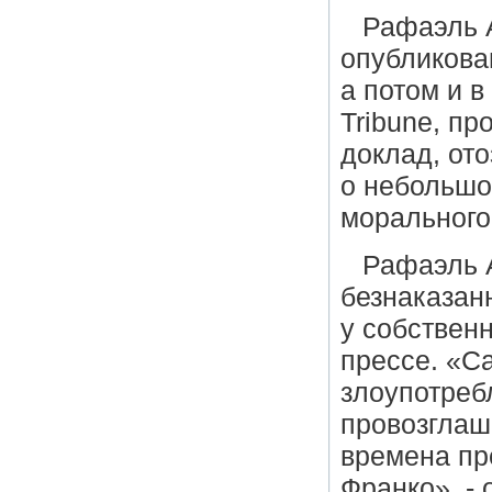
Рафаэль А
опубликован
а потом и в
Tribune, п
доклад, ото
о небольшо
морального
Рафаэль А
безнаказан
у собствен
прессе. «Са
злоупотреб
провозглаш
времена пр
Франко», - 