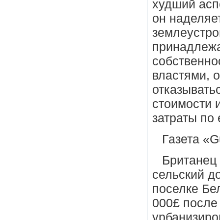
худший асп
он наделяе
землеустро
принадлежа
собственно
властями, 
отказывать
стоимости и
затраты по 
Газета «G
Британец
сельский д
поселке Бе
000£ после
урбанизиро