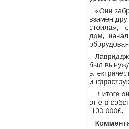
«Они заб
взамен дру
стоила», - 
дом, начал
оборудован
Лавридджу
был вынужд
электричес
инфраструк
В итоге о
от его собс
100 000£.
Коммента