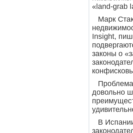
«land-grab 
Марк Стак
недвижимос
Insight, пи
подвергают
законы о «
законодате
конфисковы
Проблема
довольно ш
преимущест
удивительн
В Испании
законодате