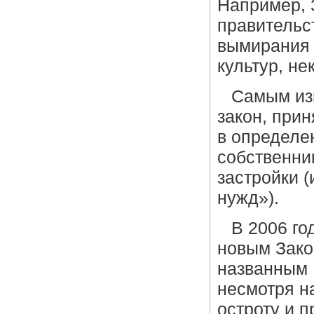
Например, 
правительс
вымирания
культур, не
Самым из
закон, при
в определе
собственни
застройки (
нужд»).
В 2006 г
новым Зако
названным L
несмотря н
остроту и 