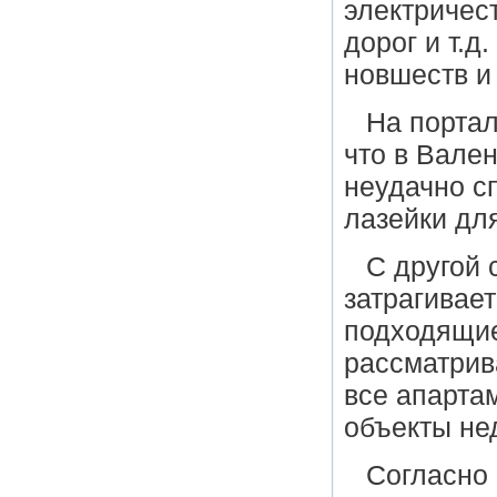
электричес
дорог и т.д
новшеств и
На портал
что в Вален
неудачно с
лазейки дл
С другой 
затрагивае
подходящие
рассматрив
все апарта
объекты не
Согласно 