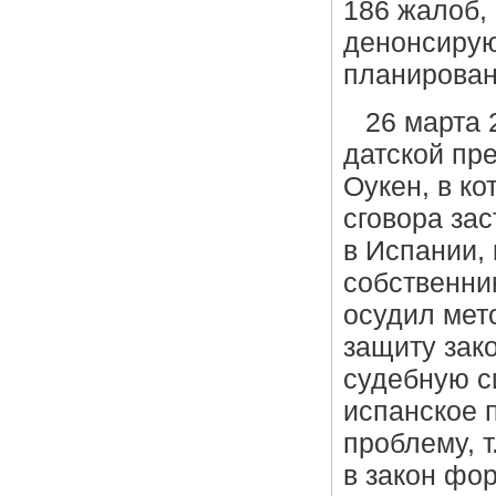
186 жалоб,
денонсирую
планирован
26 марта 
датской пр
Оукен, в к
сговора за
в Испании,
собственни
осудил мет
защиту зак
судебную с
испанское п
проблему, т
в закон фо