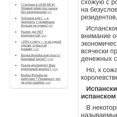
схожую с р
[ Сегодня в 19:00 МСК]
на безусло
Прямой эфир про рынок
без конкуренции!
(97)
резидентов
Торговля идёт — и
дежурить у терминала
больше не нужно!
(99)
Испанское
Рынок, где НЕТ
внимание о
конкурентов!
(119)
+20% к счёту — и ни одной
экономичес
сделки, открытой
руками!
всячески п
(134)
Волна Вульфа или просто
денежных ср
красивый зигзаг?
(148)
Рынок игнорирует Ваш
Но, к сож
идеальный анализ?
(154)
Волны Вульфа не
королевст
работают? Проверьте, нет
ли этих ошибок
(149)
Испански
испанском
В некотор
называемые