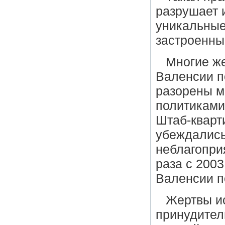
разрушает 
уникальны
застроенны
Многие же
Валенсии п
разорены м
политиками
Штаб-кварт
убеждались
неблагопри
раза с 200
Валенсии п
Жертвы ис
принудител