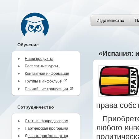
Обучение
«Испания: 
Наши продукты
Бесплатные курсы
Контактная информация
Группы в Инфоклубе
Ближайшие трансляции
права собс
Сотрудничество
Приобрет
Стать инфопродюсером
любого инв
Партнерская программа
политическа
Для авторов (экспертов)