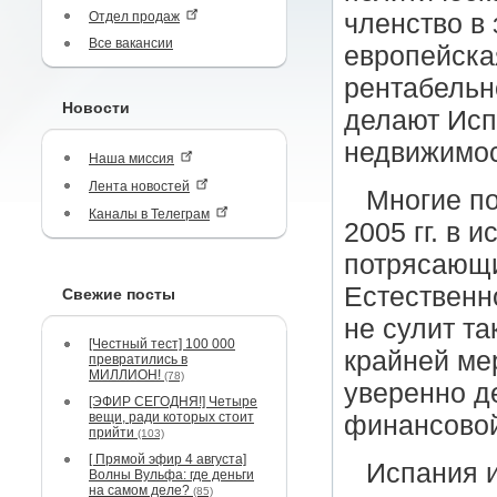
Отдел продаж
членство в
Все вакансии
европейска
рентабельн
Новости
делают Исп
недвижимо
Наша миссия
Лента новостей
Многие по
Каналы в Телеграм
2005 гг. в 
потрясающи
Естественн
Свежие посты
не сулит т
[Честный тест] 100 000
крайней ме
превратились в
МИЛЛИОН!
(78)
уверенно д
[ЭФИР СЕГОДНЯ!] Четыре
вещи, ради которых стоит
финансовой
прийти
(103)
[ Прямой эфир 4 августа]
Испания и
Волны Вульфа: где деньги
на самом деле?
(85)