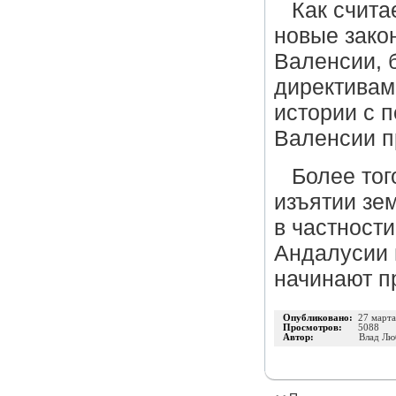
Как счита
новые зако
Валенсии, б
директивам
истории с 
Валенсии п
Более тог
изъятии зе
в частност
Андалусии 
начинают п
Опубликовано:
27 март
Просмотров:
5088
Автор:
Влад Лю