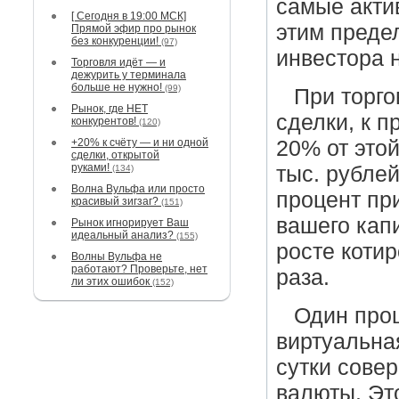
самые акти
[ Сегодня в 19:00 МСК]
этим преде
Прямой эфир про рынок
без конкуренции!
(97)
инвестора 
Торговля идёт — и
дежурить у терминала
больше не нужно!
(99)
При торго
Рынок, где НЕТ
сделки, к п
конкурентов!
(120)
+20% к счёту — и ни одной
20% от этой
сделки, открытой
руками!
тыс. рублей
(134)
Волна Вульфа или просто
процент пр
красивый зигзаг?
(151)
вашего кап
Рынок игнорирует Ваш
идеальный анализ?
(155)
росте коти
Волны Вульфа не
работают? Проверьте, нет
раза.
ли этих ошибок
(152)
Один проце
виртуальная
сутки сове
валюты. Эт