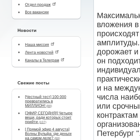
Отдел продаж
Все вакансии
Максимальн
вложения в
Новости
происходят
амплитуды.
Наша миссия
дорожает и
Лента новостей
он подходи
Каналы в Телеграм
индивидуал
практическ
Свежие посты
и на между
числа наиб
[Честный тест] 100 000
превратились в
или срочны
МИЛЛИОН!
(88)
[ЭФИР СЕГОДНЯ!] Четыре
контрактам
вещи, ради которых стоит
прийти
организова
(107)
[ Прямой эфир 4 августа]
Петербург "
Волны Вульфа: где деньги
на самом деле?
(88)