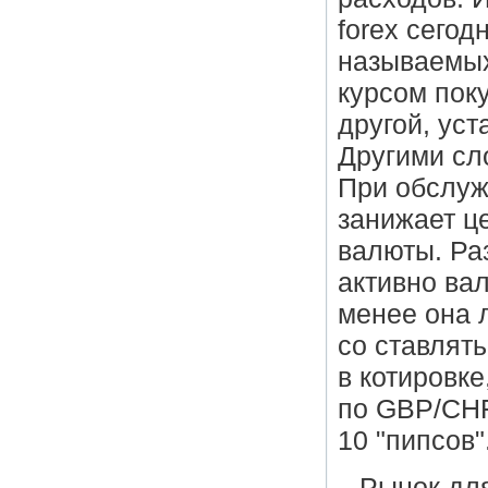
forex сего
называемых
курсом пок
другой, ус
Другими сл
При обслуж
занижает ц
валюты. Ра
активно вал
менее она 
со ставлять
в котировке
по GBP/CHF
10 "пипсов"
Рынок для