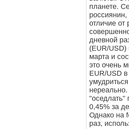
планете. С
россиянин,
отличие от
совершенно
дневной ра
(EUR/USD) 
марта и со
это очень 
EUR/USD в 
умудриться
нереально.
"оседлать" 
0,45% за д
Однако на f
раз, исполь