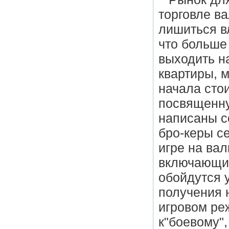
торговле в
лишиться в
что больше
выходить н
квартиры, 
начала сто
посвященну
написаны с
бро-керы с
игре на ва
включающие
обойдутся 
получения 
игровом ре
к"боевому"