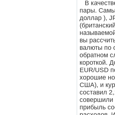
В качеств
пары. Самы
доллар ), 
(британский
называемой
вы рассчит
валюты по 
обратном с
короткой. 
EUR/USD по
хорошие но
США), и кур
составил 2
совершили 
прибыль со
расходов. 