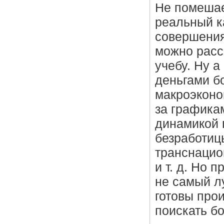
Не помешае
реальный к
совершения
можно расс
учебу. Ну 
деньгами б
макроэконо
за графика
динамикой 
безработиц
транснацио
и т. д. Но 
не самый л
готовы про
поискать б