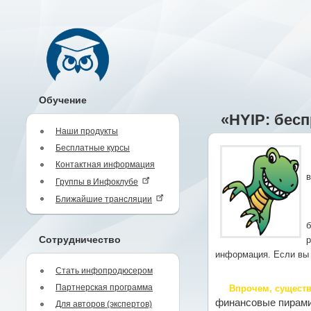
Обучение
«HYIP: бес
Наши продукты
Бесплатные курсы
Контактная информация
в
Группы в Инфоклубе
Ближайшие трансляции
б
Сотрудничество
р
информация. Если вы 
Стать инфопродюсером
Партнерская программа
Впрочем, существ
финансовые пирами
Для авторов (экспертов)