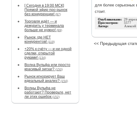
для более серьезных 
[ Сегодня в 19:00 МСК]
Прямой эфир про рынок
стоит.
без конкуренции!
(97)
Опубликовано:
29 апрел
Торговля идёт — и
Просмотров:
5577
дежурить у терминала
Автор:
Алексей
больше не нужно!
(99)
Рынок, где НЕТ
конкурентов!
(119)
<< Предыдущая стат
+20% к счёту — и ни одной
сделки, открытой
руками!
(134)
Волна Вульфа или просто
красивый зигзаг?
(150)
Рынок игнорирует Ваш
идеальный анализ?
(154)
Волны Вульфа не
работают? Проверьте, нет
ли этих ошибок
(152)