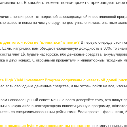
анимаются. В какой-то момент понзи-проекты прекращают свое 
тличить понзи-проект от надежной высокодоходной инвестиционной прог
жно вывести понзи на чистую воду, но доступны они лишь опытным экон
ь для того, чтобы не "вляпаться" в понзи?
В первую очередь стоит о
 Если, например, вам обещают ежедневную доходность в 30%, то знайте
составляет 1$, будьте настороже, ибо денежные средства, аккумулиро
лка о двух концах. С огромными процентами и миниатюрным "входным ми
се High Yield Investment Program сопряжены с известной долей риск
ас есть свободные денежные средства, и вы готовы пойти на все, чтобы 
вам наиболее ценный совет: меньше всего доверяйте тому, что пишут пр
ньги в какую-либо высокодоходную инвестиционную программу, обязате
омьтесь со специализированными рейтингами. Если проект – фальшивка, б
что с помощью hyip миллионерами вы не станете
, они могут помочь 