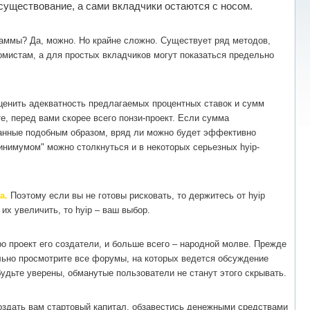
существование, а сами вкладчики остаются с носом.
раммы? Да, можно. Но крайне сложно. Существует ряд методов,
омистам, а для простых вкладчиков могут показаться предельно
ценить адекватность предлагаемых процентных ставок и сумм
, перед вами скорее всего понзи-проект. Если сумма
ванные подобным образом, вряд ли можно будет эффективно
нимумом" можно столкнуться и в некоторых серьезных hyip-
а.
Поэтому если вы не готовы рисковать, то держитесь от hyip
их увеличить, то hyip – ваш выбор.
о проект его создатели, и больше всего – народной молве. Прежде
льно просмотрите все форумы, на которых ведется обсуждение
удьте уверены, обманутые пользователи не станут этого скрывать.
создать вам стартовый капитал, обзавестись денежными средствами