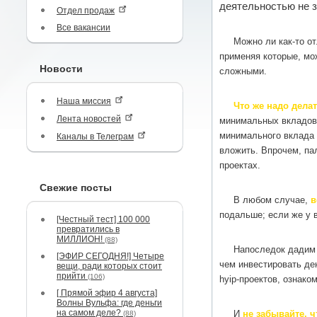
деятельностью не з
Отдел продаж
Все вакансии
Можно ли как-то о
применяя которые, мо
Новости
сложными.
Наша миссия
Что же надо делат
Лента новостей
минимальных вкладов.
минимального вклада 
Каналы в Телеграм
вложить. Впрочем, па
проектах.
Свежие посты
В любом случае,
в
подальше; если же у в
[Честный тест] 100 000
превратились в
МИЛЛИОН!
(88)
Напоследок дадим 
[ЭФИР СЕГОДНЯ!] Четыре
чем инвестировать де
вещи, ради которых стоит
прийти
(106)
hyip-проектов, ознак
[ Прямой эфир 4 августа]
Волны Вульфа: где деньги
на самом деле?
И
не забывайте, 
(88)