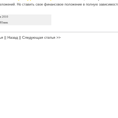
вложений. Но ставить свое финансовое положение в полную зависимост
я 2010
 Юзвяк
ья
||
Назад
||
Следующая статья >>