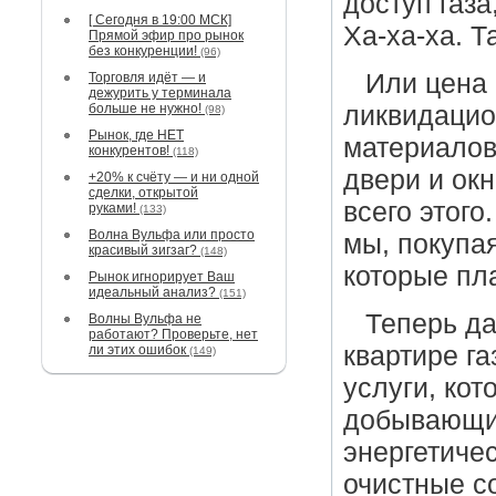
доступ газа
[ Сегодня в 19:00 МСК]
Ха-ха-ха. Т
Прямой эфир про рынок
без конкуренции!
(96)
Или цена 
Торговля идёт — и
дежурить у терминала
больше не нужно!
ликвидацио
(98)
Рынок, где НЕТ
материалов,
конкурентов!
(118)
двери и ок
+20% к счёту — и ни одной
сделки, открытой
всего этог
руками!
(133)
Волна Вульфа или просто
мы, покупая
красивый зигзаг?
(148)
которые пл
Рынок игнорирует Ваш
идеальный анализ?
(151)
Теперь да
Волны Вульфа не
работают? Проверьте, нет
квартире га
ли этих ошибок
(149)
услуги, ко
добывающие
энергетиче
очистные с