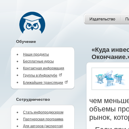
Обучение
«Куда инве
Наши продукты
Окончание.
Бесплатные курсы
Контактная информация
Группы в Инфоклубе
Ближайшие трансляции
чем меньше
Сотрудничество
объемы про
Стать инфопродюсером
рынок, кот
Партнерская программа
Для авторов (экспертов)