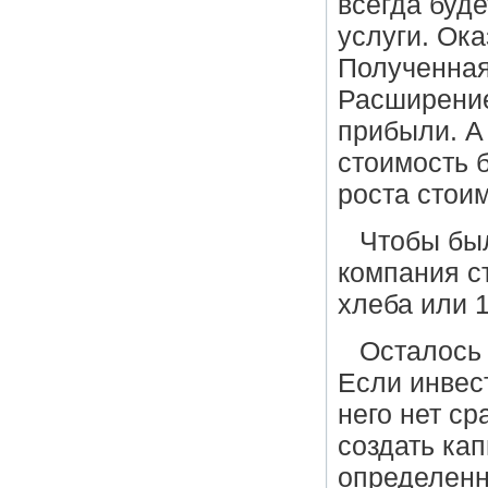
всегда буд
услуги. Ок
Полученная
Расширение
прибыли. А
стоимость 
роста стои
Чтобы был
компания с
хлеба или 
Осталось 
Если инвест
него нет ср
создать ка
определенн