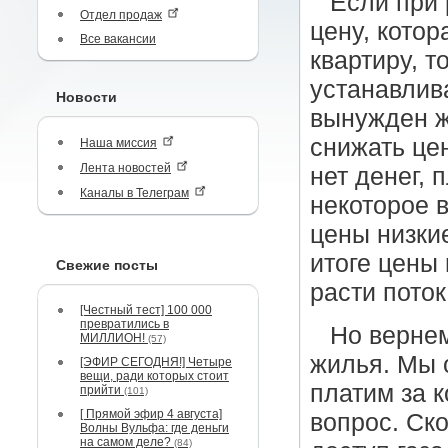
Если при 
Отдел продаж
цену, котор
Все вакансии
квартиру, т
устанавлива
Новости
вынужден ж
снижать цен
Наша миссия
Лента новостей
нет денег, 
Каналы в Телеграм
некоторое 
цены низки
итоге цены 
Свежие посты
расти поток
[Честный тест] 100 000
превратились в
Но верне
МИЛЛИОН!
(57)
жилья. Мы 
[ЭФИР СЕГОДНЯ!] Четыре
вещи, ради которых стоит
платим за к
прийти
(101)
[ Прямой эфир 4 августа]
вопрос. Ско
Волны Вульфа: где деньги
на самом деле?
(84)