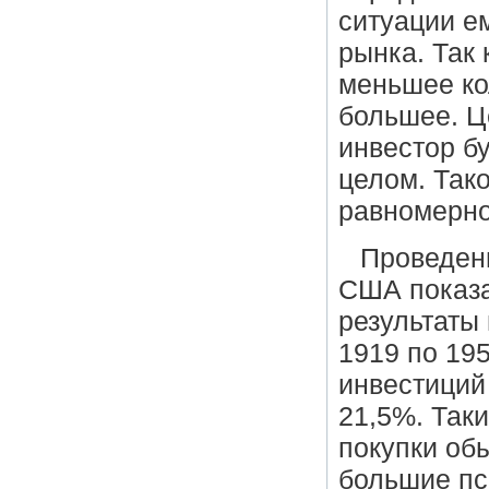
ситуации е
рынка. Так 
меньшее ко
большее. Ц
инвестор бу
целом. Так
равномерно
Проведен
США показа
результаты
1919 по 19
инвестиций
21,5%. Так
покупки об
большие пс