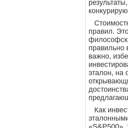
результаты
конкурирую
Стоимостн
правил. Эт
философски
правильно 
важно, избе
инвестиров
эталон, на 
открывающи
достоинств
предлагающ
Как инвес
эталонными
«
S
&
P
500»,