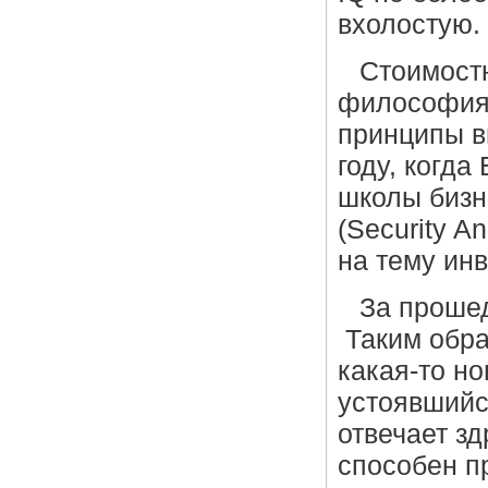
вхолостую.
Стоимост
философия 
принципы в
году, когд
школы бизн
(
Security
An
на тему ин
За проше
Таким обра
какая-то но
устоявшийс
отвечает зд
способен п