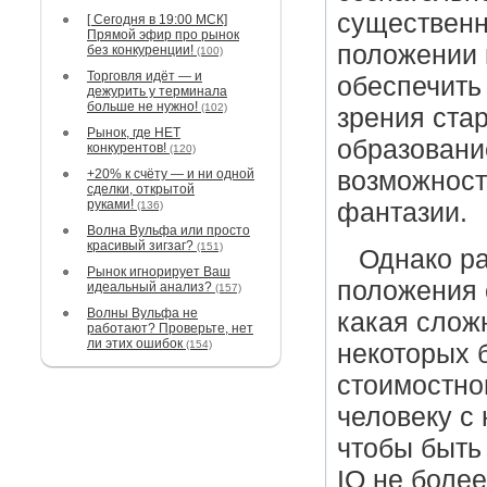
существенн
[ Сегодня в 19:00 МСК]
Прямой эфир про рынок
положении 
без конкуренции!
(100)
Торговля идёт — и
обеспечить
дежурить у терминала
больше не нужно!
(102)
зрения ста
Рынок, где НЕТ
образовани
конкурентов!
(120)
+20% к счёту — и ни одной
возможност
сделки, открытой
руками!
фантазии.
(136)
Волна Вульфа или просто
красивый зигзаг?
(151)
Однако р
Рынок игнорирует Ваш
положения 
идеальный анализ?
(157)
Волны Вульфа не
какая слож
работают? Проверьте, нет
ли этих ошибок
(154)
некоторых 
стоимостно
человеку с
чтобы быть
IQ
не более 