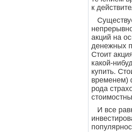
к действит
Существуе
непрерывно
акций на о
денежных п
Стоит акция
какой-нибу
купить. Сто
временем) 
рода страх
стоимостны
И все рав
инвестиров
популярнос