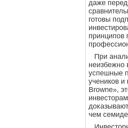
даже перед
сравнитель
готовы под
инвестиров
принципов 
профессион
При анали
неизбежно 
успешные п
учеников и
Browne
», э
инвесторам
доказывают
чем семидес
Инвестор