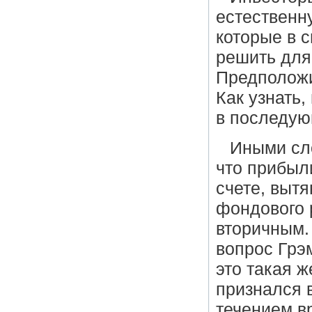
естественну
которые в 
решить для
Предположи
Как узнать,
в последую
Иными сло
что прибыл
счете, вытя
фондового 
вторичным.
вопрос Грэ
это такая ж
признался в
течением в