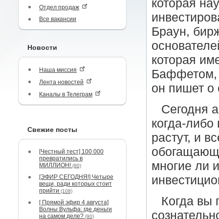
которая на
Отдел продаж
инвестиров
Все вакансии
Браун, бирж
основателе
Новости
которая им
Наша миссия
Баффетом, 
Лента новостей
он пишет о
Каналы в Телеграм
Сегодня а
когда-либо
Свежие посты
растут, и 
обогащающи
[Честный тест] 100 000
превратились в
многие ли 
МИЛЛИОН!
(90)
[ЭФИР СЕГОДНЯ!] Четыре
инвестицио
вещи, ради которых стоит
прийти
(108)
Когда вы
[ Прямой эфир 4 августа]
Волны Вульфа: где деньги
сознательно
на самом деле?
(90)