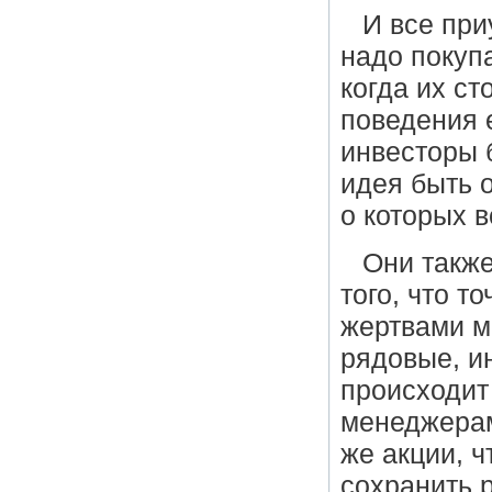
И все при
надо покупа
когда их ст
поведения 
инвесторы б
идея быть 
о которых в
Они также
того, что т
жертвами м
рядовые, и
происходит
менеджерам
же акции, ч
сохранить р