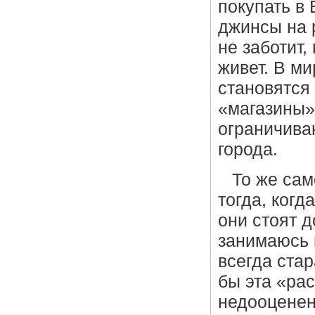
покупать в
джинсы на 
не заботит,
живет. В м
становятся
«магазины»
ограничива
города.
То же сам
тогда, когд
они стоят д
занимаюсь 
всегда ста
бы эта
«
ра
недооценен