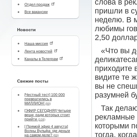
слова в рек
Отдел продаж
пришли в с
Все вакансии
неделю. В 
любимы гов
Новости
2,50 долла
Наша миссия
«Что вы д
Лента новостей
деликатеса
Каналы в Телеграм
приходите в
видите те 
Свежие посты
вы не спеши
разумней бу
[Честный тест] 100 000
превратились в
МИЛЛИОН!
(89)
Так делаю
[ЭФИР СЕГОДНЯ!] Четыре
вещи, ради которых стоит
рекламные 
прийти
(108)
которыми п
[ Прямой эфир 4 августа]
Волны Вульфа: где деньги
тогда, когд
на самом деле?
(89)