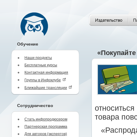
Обучение
«Покупайте
Наши продукты
Бесплатные курсы
Контактная информация
Группы в Инфоклубе
Ближайшие трансляции
Сотрудничество
относиться 
товара пов
Стать инфопродюсером
Партнерская программа
«Распрод
Для авторов (экспертов)