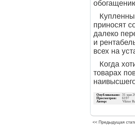
обогащени
Купленны
приносят с
далеко пер
и рентабел
всех на уст
К
огда хот
товарах по
наивысшего
Опубликовано:
31 мая 2
Просмотров:
6197
Автор:
Viktor R
<< Предыдущая стат