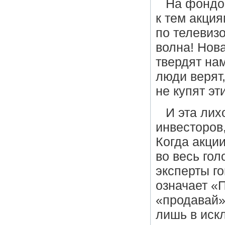
На фондо
к тем акция
по телевиз
волна! Нов
твердят нам
люди верят
не купят э
И эта лих
инвесторов,
Когда акции
во весь гол
эксперты г
означает «
«продавай»
лишь в иск