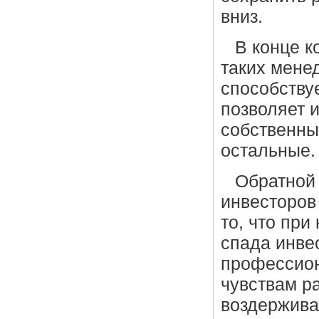
вниз.
В конце к
таких мене
способству
позволяет 
собственные
остальные.
Обратной
инвесторов
то, что пр
спада инве
профессион
чувствам р
воздерживаю