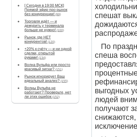
холодильни
[ Сегодня в 19:00 МСК]
Прямой эфир про рынок
спешат вык
без конкуренции!
(99)
Торговля идёт — и
дожидаются
дежурить у терминала
больше не нужно!
(100)
распродаже
Рынок, где НЕТ
конкурентов!
(120)
По праздн
+20% к счёту — и ни одной
сделки, открытой
спеша восп
руками!
(134)
предоставл
Волна Вульфа или просто
красивый зигзаг?
(151)
процентные 
Рынок игнорирует Ваш
рефинансир
идеальный анализ?
(155)
Волны Вульфа не
выгодных у
работают? Проверьте, нет
ли этих ошибок
(152)
людей вним
получают за
снижаются,
исключение