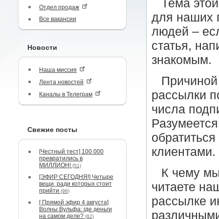
Тема этой
Отдел продаж
для наших 
Все вакансии
людей – ес
статья, на
Новости
знакомым.
Наша миссия
Причиной
Лента новостей
рассылки п
Каналы в Телеграм
числа подпи
Разумеется
Свежие посты
обратиться
клиентами.
[Честный тест] 100 000
превратились в
МИЛЛИОН!
(51)
К чему мы
[ЭФИР СЕГОДНЯ!] Четыре
вещи, ради которых стоит
читаете на
прийти
(98)
рассылке и
[ Прямой эфир 4 августа]
Волны Вульфа: где деньги
различными
на самом деле?
(82)