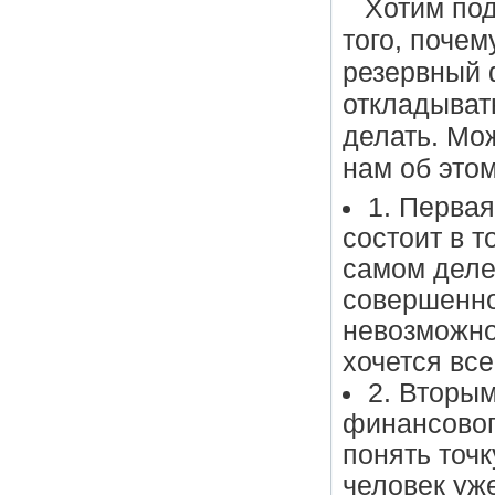
Хотим по
того, поче
резервный 
откладывать
делать. Мож
нам об это
1. Перва
состоит в т
самом деле.
совершенно
невозможно,
хочется вс
2. Вторым
финансового
понять точк
человек уж