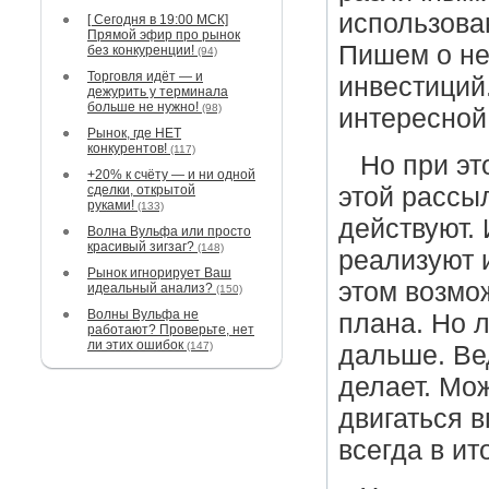
использова
[ Сегодня в 19:00 МСК]
Прямой эфир про рынок
Пишем о не
без конкуренции!
(94)
Торговля идёт — и
инвестиций.
дежурить у терминала
больше не нужно!
(98)
интересной
Рынок, где НЕТ
конкурентов!
(117)
Но при эт
+20% к счёту — и ни одной
сделки, открытой
этой рассыл
руками!
(133)
действуют.
Волна Вульфа или просто
красивый зигзаг?
(148)
реализуют и
Рынок игнорирует Ваш
этом возмо
идеальный анализ?
(150)
Волны Вульфа не
плана. Но 
работают? Проверьте, нет
ли этих ошибок
(147)
дальше. Вед
делает. Мо
двигаться в
всегда в и