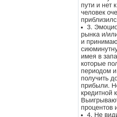
пути и нет
человек оче
приблизилс
3. Эмоци
рынка и/ил
и принимаю
сиюминутну
имея в запа
которые пол
периодом и
получить д
прибыли. Н
кредитной 
Выигрывают
процентов 
4. Не вид