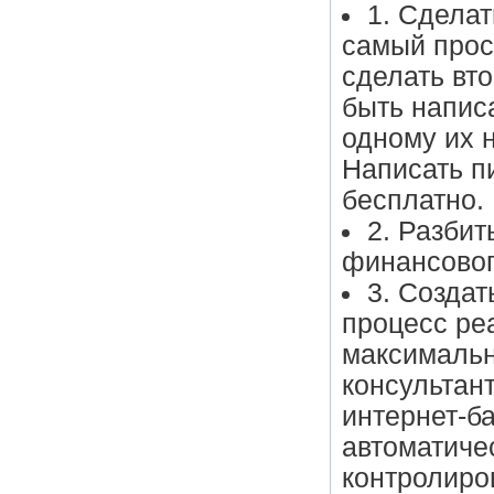
1. Сдела
самый прос
сделать вт
быть напис
одному их н
Написать п
бесплатно.
2. Разбит
финансовог
3. Созда
процесс ре
максимальн
консультан
интернет-б
автоматиче
контролиро