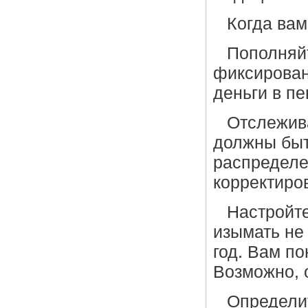
Когда вам
Пополняйт
фиксирован
деньги в пе
Отслежив
должны быт
распределе
корректиров
Настройт
изымать не
год. Вам п
Возможно, 
Определит