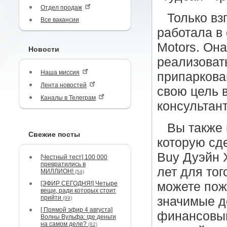
Отдел продаж
Только вз
Все вакансии
работала в
Motors. Она
Новости
реализовать
Наша миссия
припаркова
Лента новостей
свою цель 
Каналы в Телеграм
консультан
Вы также 
Свежие посты
которую сд
Buy Дуэйн 
[Честный тест] 100 000
превратились в
лет для то
МИЛЛИОН!
(54)
[ЭФИР СЕГОДНЯ!] Четыре
можете пож
вещи, ради которых стоит
прийти
значимые д
(99)
[ Прямой эфир 4 августа]
финансовый
Волны Вульфа: где деньги
на самом деле?
(82)