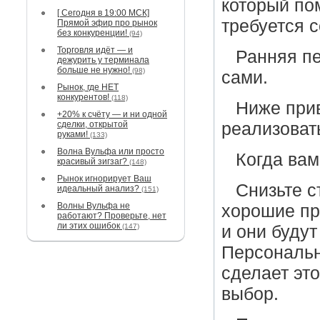
который по
[ Сегодня в 19:00 МСК]
требуется с
Прямой эфир про рынок
без конкуренции!
(94)
Торговля идёт — и
Ранняя пе
дежурить у терминала
больше не нужно!
(98)
сами.
Рынок, где НЕТ
конкурентов!
(118)
Ниже при
+20% к счёту — и ни одной
сделки, открытой
реализовать
руками!
(133)
Волна Вульфа или просто
Когда вам
красивый зигзаг?
(148)
Рынок игнорирует Ваш
Снизьте с
идеальный анализ?
(151)
Волны Вульфа не
хорошие пр
работают? Проверьте, нет
ли этих ошибок
(147)
и они буду
Персональн
сделает эт
выбор.