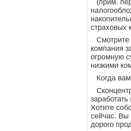
(прим. пе
налогообло
накопитель
страховых 
Смотрите 
компания з
огромную с
низкими ко
Когда вам
Сконцентр
заработать 
Хотите соб
сейчас. Вы 
дорого прод