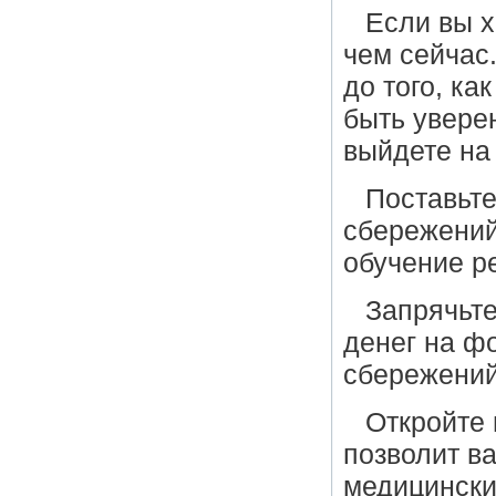
Если вы х
чем сейчас
до того, ка
быть уверен
выйдете на
Поставьт
сбережений
обучение р
Запрячьт
денег на ф
сбережений
Откройте 
позволит в
медицински