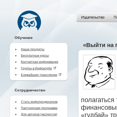
Обучение
«Выйти на 
Наши продукты
Бесплатные курсы
Контактная информация
Группы в Инфоклубе
Ближайшие трансляции
Сотрудничество
полагаться 
Стать инфопродюсером
финансовым
Партнерская программа
«гудбай» т
Для авторов (экспертов)