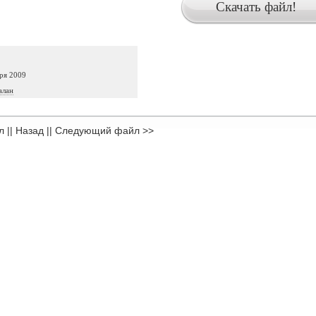
ря 2009
алан
л
||
Назад
||
Следующий файл >>