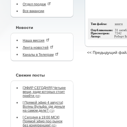
Отдел продаж
Все вакансии
Тип файла:
книги
Новости
Опубликовано:
31 октяб
Просмотров:
7242
Автор:
Роберт Б
Наша миссия
Лента новостей
<< Предыдущий фай
Каналы в Телеграм
Свежие посты
[ЭФИР СЕГОДНЯ!] Четыре
вещи, ради которых стоит
прийти
(88)
[ Прямой эфир 4 августа]
Волны Вульфа: где деньги
на самом деле?
(73)
[ Сегодня в 19:00 МСК]
Прямой эфир про рынок
без конкуренции!
(85)