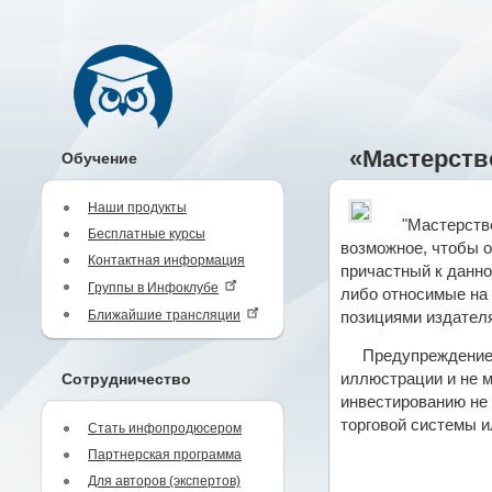
«Мастерств
Обучение
Наши продукты
"Мастерств
Бесплатные курсы
возможное, чтобы о
Контактная информация
причастный к данно
Группы в Инфоклубе
либо относимые на 
Ближайшие трансляции
позициями издателя
Предупреждение:
Сотрудничество
иллюстрации и не м
инвестированию не 
торговой системы и
Стать инфопродюсером
Партнерская программа
Для авторов (экспертов)