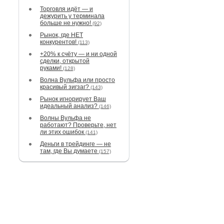
Торговля идёт — и
дежурить у терминала
больше не нужно!
(92)
Рынок, где НЕТ
конкурентов!
(113)
+20% к счёту — и ни одной
сделки, открытой
руками!
(128)
Волна Вульфа или просто
красивый зигзаг?
(143)
Рынок игнорирует Ваш
идеальный анализ?
(146)
Волны Вульфа не
работают? Проверьте, нет
ли этих ошибок
(141)
Деньги в трейдинге — не
там, где Вы думаете
(157)