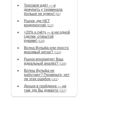
Торговля идёт — и
дежурить у терминала
больше не нужно!
(92)
Рынок, где НЕТ
конкурентов!
(113)
+20% к счёту — и ни одной
сделки, открытой
руками!
(128)
Волна Вульфа или просто
красивый зигзаг?
(143)
Рынок игнорирует Ваш
идеальный анализ?
(146)
Волны Вульфа не
работают? Проверьте, нет
ли этих ошибок
(141)
Деньги в трейдинге — не
там, где Вы думаете
(157)