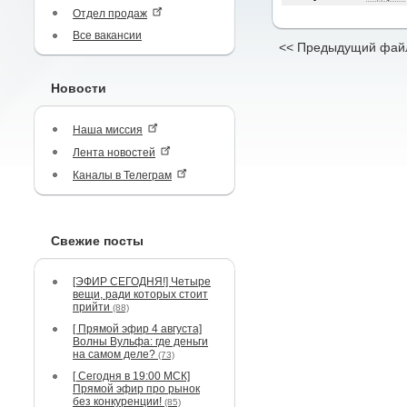
Отдел продаж
Все вакансии
<< Предыдущий фай
Новости
Наша миссия
Лента новостей
Каналы в Телеграм
Свежие посты
[ЭФИР СЕГОДНЯ!] Четыре
вещи, ради которых стоит
прийти
(88)
[ Прямой эфир 4 августа]
Волны Вульфа: где деньги
на самом деле?
(73)
[ Сегодня в 19:00 МСК]
Прямой эфир про рынок
без конкуренции!
(85)