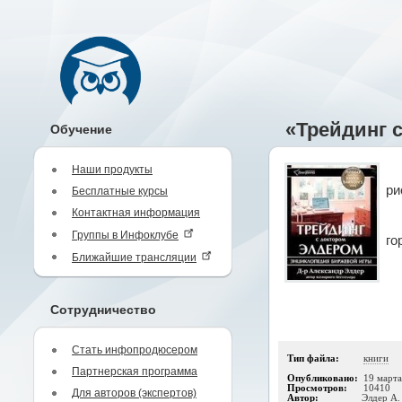
«Трейдинг 
Обучение
Наши продукты
ри
Бесплатные курсы
Контактная информация
Группы в Инфоклубе
го
Ближайшие трансляции
Сотрудничество
Стать инфопродюсером
Тип файла:
книги
Партнерская программа
Опубликовано:
19 март
Просмотров:
10410
Для авторов (экспертов)
Автор:
Элдер А.