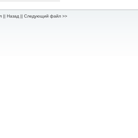
л
||
Назад
||
Следующий файл >>