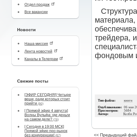
Отдел продаж
Структура
Все вакансии
материала,
обеспечива
Новости
трейдера, и
Наша миссия
специалиста
Лента новостей
фондовым 
Каналы в Телеграм
Свежие посты
[ЭФИР СЕГОДНЯ!] Четыре
вещи, ради которых стоит
Тип файла:
книги
прийти
(90)
Опубликовано:
06 мая 2
[ Прямой эфир 4 августа]
Просмотров:
5684
Автор:
Колби Ро
Волны Вульфа: где деньги
на самом деле?
(76)
[ Сегодня в 19:00 МСК]
Прямой эфир про рынок
<< Предыдущий фай
без конкуренции!
(87)