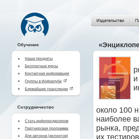
«Энциклопе
Обучение
Наши продукты
Бесплатные курсы
р
Контактная информация
и
Группы в Инфоклубе
и
Ближайшие трансляции
Сотрудничество
около 100 
наиболее в
Стать инфопродюсером
рынка, пре
Партнерская программа
их тестиро
Для авторов (экспертов)