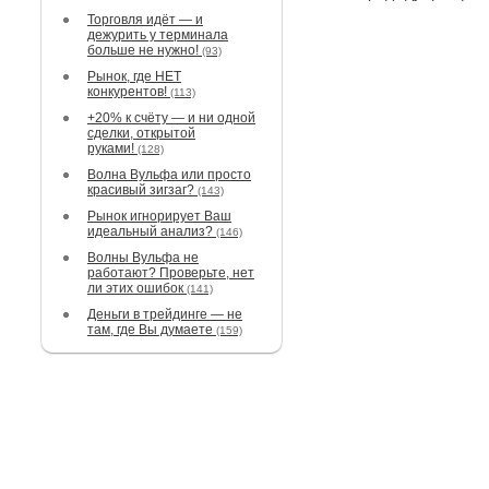
Торговля идёт — и
дежурить у терминала
больше не нужно!
(93)
Рынок, где НЕТ
конкурентов!
(113)
+20% к счёту — и ни одной
сделки, открытой
руками!
(128)
Волна Вульфа или просто
красивый зигзаг?
(143)
Рынок игнорирует Ваш
идеальный анализ?
(146)
Волны Вульфа не
работают? Проверьте, нет
ли этих ошибок
(141)
Деньги в трейдинге — не
там, где Вы думаете
(159)