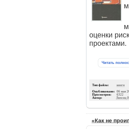
м
м
оценки рис
проектами.
Читать полно
Тип файла:
книги
Опубликовано:
06 мая 2
Просмотров:
6322
Автор:
Липсиц И
«Как не прои