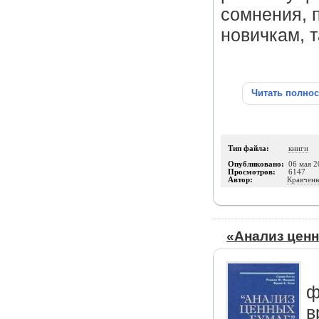
сомнения, 
новичкам, 
Читать полно
Тип файла:
книги
Опубликовано:
06 мая 2
Просмотров:
6147
Автор:
Кравченк
«Анализ ценн
ф
в