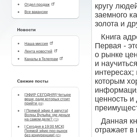
кругу люде
Отдел продаж
Все вакансии
заемного к
золота и д
Новости
Книга адр
Наша миссия
Первая - эт
Лента новостей
о рынке цен
Каналы в Телеграм
и научиться
интересах; 
которым хо
Свежие посты
информация
[ЭФИР СЕГОДНЯ!] Четыре
ценность и 
вещи, ради которых стоит
прийти
(89)
преимущест
[ Прямой эфир 4 августа]
Волны Вульфа: где деньги
Данная кн
на самом деле?
(73)
[ Сегодня в 19:00 МСК]
отражает в
Прямой эфир про рынок
без конкуренции!
(85)