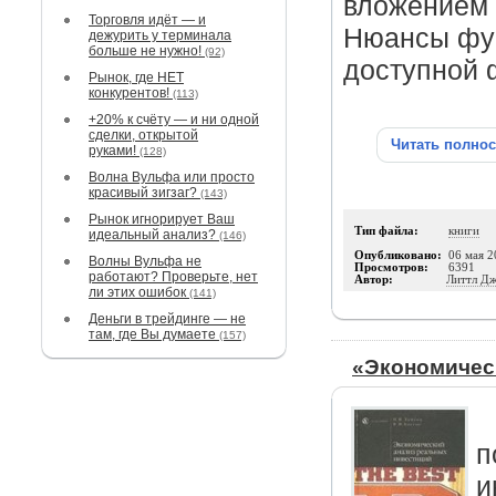
вложением 
Торговля идёт — и
Нюансы фун
дежурить у терминала
больше не нужно!
(92)
доступной 
Рынок, где НЕТ
конкурентов!
(113)
+20% к счёту — и ни одной
сделки, открытой
Читать полно
руками!
(128)
Волна Вульфа или просто
красивый зигзаг?
(143)
Рынок игнорирует Ваш
Тип файла:
книги
идеальный анализ?
(146)
Опубликовано:
06 мая 2
Волны Вульфа не
Просмотров:
6391
работают? Проверьте, нет
Автор:
Литтл Дж
ли этих ошибок
(141)
Деньги в трейдинге — не
там, где Вы думаете
(157)
«Экономичес
п
и