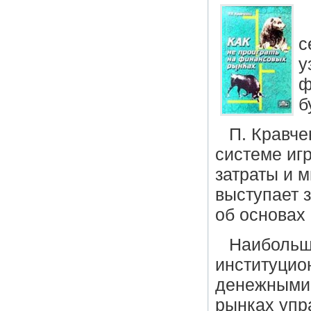
с
у
ф
б
П. Кравче
системе иг
затраты и 
выступает 
об основах
Наибольшу
институцио
денежными 
рынках упра