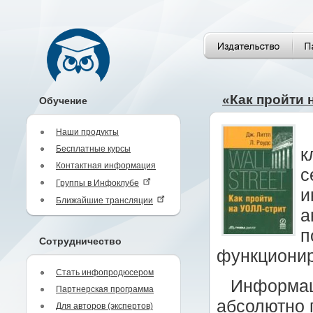
«Как пройти 
Обучение
Наши продукты
Бесплатные курсы
к
Контактная информация
с
Группы в Инфоклубе
и
Ближайшие трансляции
а
п
Сотрудничество
функционир
Стать инфопродюсером
Информаци
Партнерская программа
абсолютно 
Для авторов (экспертов)