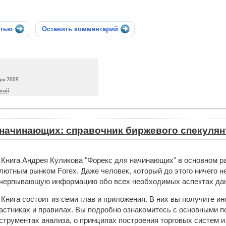
стью
Оставить комментарий
ря 2009
зный
начинающих: справочник биржевого спекулян
Книга Андрея Куликова "Форекс для начинающих" в основном рас
лютным рынком Forex. Даже человек, который до этого ничего н
черпывающую информацию обо всех необходимых аспектах дан
Книга состоит из семи глав и приложения. В них вы получите 
астниках и правилах. Вы подробно ознакомитесь с основными п
струментах анализа, о принципах построения торговых систем и