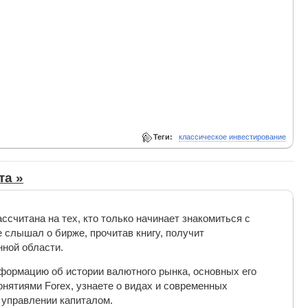
Теги:
классическое инвестирование
та »
считана на тех, кто только начинает знакомиться с
е слышал о бирже, прочитав книгу, получит
ной области.
информацию об истории валютного рынка, основных его
онятиями Forex, узнаете о видах и современных
 управлении капиталом.