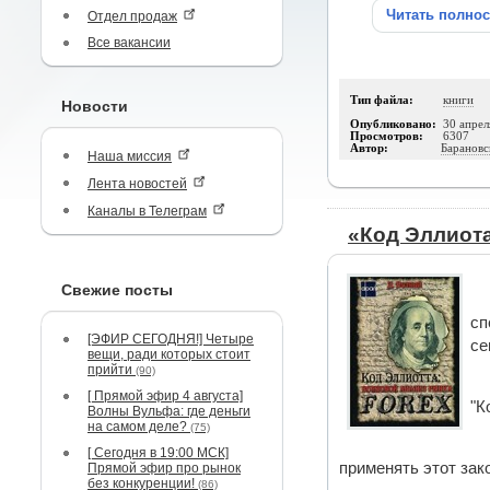
Читать полно
Отдел продаж
Все вакансии
Тип файла:
книги
Новости
Опубликовано:
30 апрел
Просмотров:
6307
Автор:
Барановс
Наша миссия
Лента новостей
Каналы в Телеграм
«Код Эллиота
Свежие посты
сп
[ЭФИР СЕГОДНЯ!] Четыре
се
вещи, ради которых стоит
прийти
(90)
[ Прямой эфир 4 августа]
"К
Волны Вульфа: где деньги
на самом деле?
(75)
[ Сегодня в 19:00 МСК]
применять этот зако
Прямой эфир про рынок
без конкуренции!
(86)