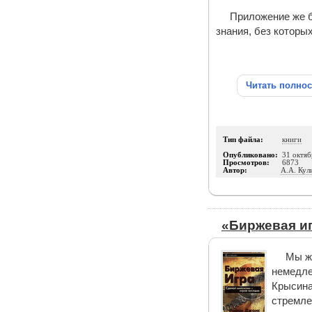
Приложение же б
знания, без которы
Читать полно
Тип файла:
книги
Опубликовано:
31 октяб
Просмотров:
6873
Автор:
А.А. Кул
«Биржевая иг
Мы жи
немедле
Крысина
стремле