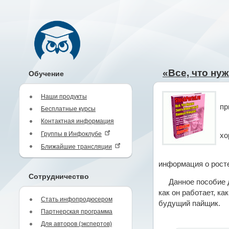
«Все, что ну
Обучение
Наши продукты
пр
Бесплатные курсы
Контактная информация
Группы в Инфоклубе
хо
Ближайшие трансляции
информация о росте
Сотрудничество
Данное пособие 
как он работает, к
Стать инфопродюсером
будущий пайщик.
Партнерская программа
Для авторов (экспертов)