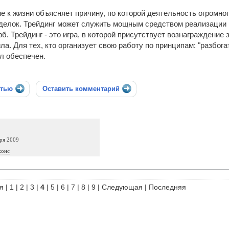
 к жизни объясняет причину, по которой деятельность огромно
елок. Трейдинг может служить мощным средством реализации ц
 Трейдинг - это игра, в которой присутствует вознаграждение за
ла. Для тех, кто организует свою работу по принципам: "разбог
л обеспечен.
стью
Оставить комментарий
ря 2009
жонс
я
|
1
|
2
|
3
|
4
|
5
|
6
|
7
|
8
|
9
|
Следующая
|
Последняя