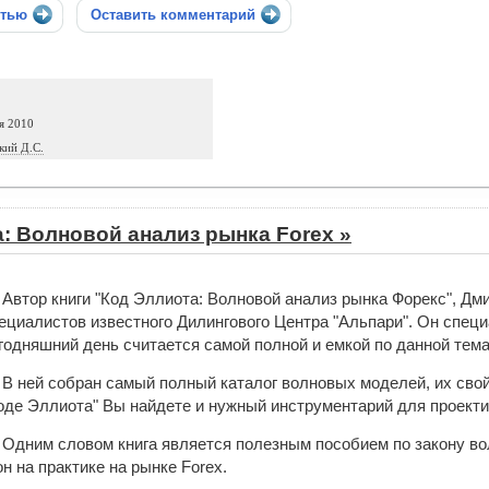
стью
Оставить комментарий
я 2010
кий Д.С.
: Волновой анализ рынка Forex »
Автор книги "Код Эллиота: Волновой анализ рынка Форекс", Д
ециалистов известного Дилингового Центра "Альпари". Он специа
годняшний день считается самой полной и емкой по данной тема
В ней собран самый полный каталог волновых моделей, их свой
оде Эллиота" Вы найдете и нужный инструментарий для проекти
Одним словом книга является полезным пособием по закону в
н на практике на рынке Forex.