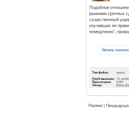
Подобное отношение
рынками срочных сд
существенный ущерб.
изучивших ее прави
немедленно", прова
Читать полно
Тип файла:
книги
Опубликовано:
31 октяб
Просмотров:
6181
Автор:
Райан Д
Первая
|
Предыдуща