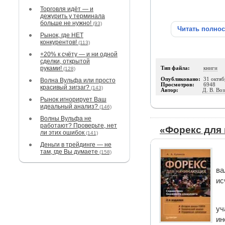
Торговля идёт — и
дежурить у терминала
больше не нужно!
(93)
Читать полно
Рынок, где НЕТ
конкурентов!
(113)
+20% к счёту — и ни одной
сделки, открытой
руками!
Тип файла:
книги
(128)
Опубликовано:
31 октяб
Волна Вульфа или просто
Просмотров:
6948
красивый зигзаг?
(143)
Автор:
Д. В. Во
Рынок игнорирует Ваш
идеальный анализ?
(146)
Волны Вульфа не
работают? Проверьте, нет
«Форекс для 
ли этих ошибок
(141)
Деньги в трейдинге — не
там, где Вы думаете
(158)
ва
ис
уч
ин