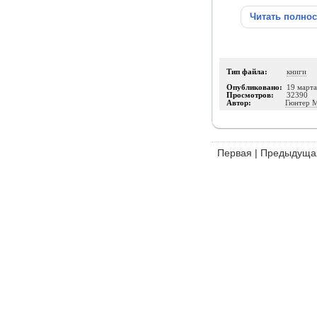
Читать полно
Тип файла:
книги
Опубликовано:
19 март
Просмотров:
32390
Автор:
Гюнтер 
Первая
|
Предыдуща