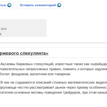
стью
Оставить комментарий
а 2010
Р.
ржевого спекулянта»
Аксиомы биржевых спекуляций, известные также как «швейцарс
помогательных непреложных правил, помнить о которых надлежи
ботал: фондовом, валютном или товарном.
В них не содержится описаний сложных математических моделей
дкупающе честно рассматривает рынок через призму особеннос
тателем основные мотивы поведения трейдеров, при этом назыв