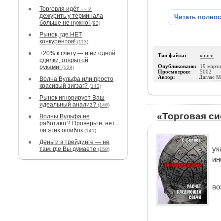
Торговля идёт — и
дежурить у терминала
Читать полно
больше не нужно!
(93)
Рынок, где НЕТ
конкурентов!
(113)
+20% к счёту — и ни одной
Тип файла:
книги
сделки, открытой
руками!
Опубликовано:
19 март
(128)
Просмотров:
5002
Автор:
Даглас М
Волна Вульфа или просто
красивый зигзаг?
(143)
Рынок игнорирует Ваш
идеальный анализ?
(146)
«Торговая си
Волны Вульфа не
работают? Проверьте, нет
ли этих ошибок
(141)
Деньги в трейдинге — не
ук
там, где Вы думаете
(158)
ин
во