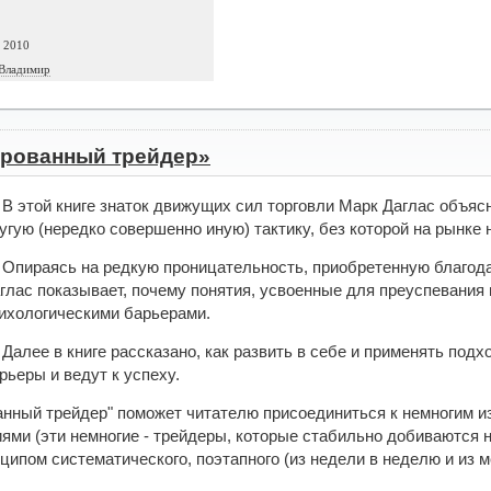
а 2010
 Владимир
рованный трейдер»
В этой книге знаток движущих сил торговли Марк Даглас объяс
угую (нередко совершенно иную) тактику, без которой на рынке 
Опираясь на редкую проницательность, приобретенную благода
глас показывает, почему понятия, усвоенные для преуспевания
ихологическими барьерами.
Далее в книге рассказано, как развить в себе и применять под
рьеры и ведут к успеху.
нный трейдер" поможет читателю присоединиться к немногим и
ми (эти немногие - трейдеры, которые стабильно добиваются 
нципом систематического, поэтапного (из недели в неделю и из