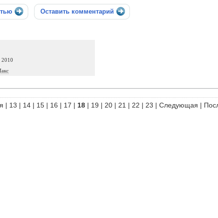
стью
Оставить комментарий
а 2010
Макс
я
|
13
|
14
|
15
|
16
|
17
|
18
|
19
|
20
|
21
|
22
|
23
|
Следующая
|
Пос