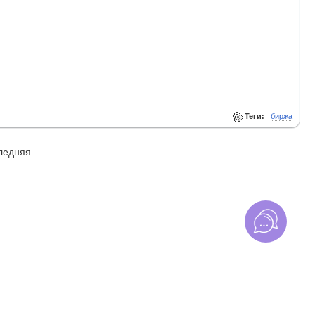
Теги:
биржа
ледняя