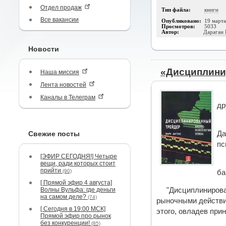
Отдел продаж
Тип файла:
книги
Все вакансии
Опубликовано:
19 март
Просмотров:
5033
Автор:
Дараган
Новости
«Дисциплини
Наша миссия
Лента новостей
Каналы в Телеграм
др
Свежие посты
Да
пс
[ЭФИР СЕГОДНЯ!] Четыре
вещи, ради которых стоит
прийти
(90)
ба
[ Прямой эфир 4 августа]
Волны Вульфа: где деньги
"Дисциплинирова
на самом деле?
(74)
рыночными действия
[ Сегодня в 19:00 МСК]
этого, овладев при
Прямой эфир про рынок
без конкуренции!
(85)