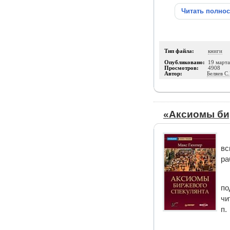
Читать полно
Тип файла:
книги
Опубликовано:
19 март
Просмотров:
4908
Автор:
Беляев С.
«Аксиомы би
вс
ра
по
чи
п.