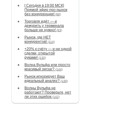
[ Сегодня в 19:00 МСК]
Прямой эфир про рынок
без конкуренции!
(88)
Торговля идёт — и
дежурить у терминала
больше не нужно!
(93)
Рынок, где НЕТ
конкурентов!
(114)
+20% к счёту — и ни одной
сделки, открытой
руками!
(130)
Волна Вульфа или просто
красивый зигзаг?
(144)
Рынок игнорирует Ваш
идеальный анализ?
(146)
Волны Вульфа не
работают? Проверьте, нет
ли этих ошибок
(142)