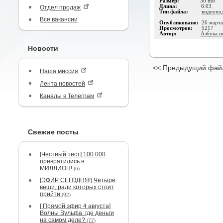
Размер:
30 mb
Длина:
6:03
Отдел продаж
Тип файла:
видеопо
Все вакансии
Опубликовано:
26 март
Просмотров:
5217
Автор:
Азбука и
Новости
<< Предыдущий фай
Наша миссия
Лента новостей
Каналы в Телеграм
Свежие посты
[Честный тест] 100 000
превратились в
МИЛЛИОН!
(6)
[ЭФИР СЕГОДНЯ!] Четыре
вещи, ради которых стоит
прийти
(92)
[ Прямой эфир 4 августа]
Волны Вульфа: где деньги
на самом деле?
(77)