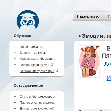
«Эмоции: н
Обучение
Наши продукты
В
Бесплатные курсы
Пят
Контактная информация
Дл
Группы в Инфоклубе
Ближайшие трансляции
И
Сотрудничество
Стать инфопродюсером
Партнерская программа
Для авторов (экспертов)