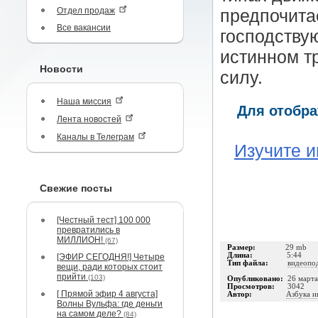
Отдел продаж
предпочита
Все вакансии
господству
истинном т
Новости
силу.
Наша миссия
Для отобра
Лента новостей
Каналы в Телеграм
Изучите и
Свежие посты
[Честный тест] 100 000
превратились в
МИЛЛИОН!
(67)
Размер:
29 mb
Длина:
5:44
[ЭФИР СЕГОДНЯ!] Четыре
Тип файла:
видеопо
вещи, ради которых стоит
прийти
(103)
Опубликовано:
26 март
Просмотров:
3042
[ Прямой эфир 4 августа]
Автор:
Азбука и
Волны Вульфа: где деньги
на самом деле?
(84)