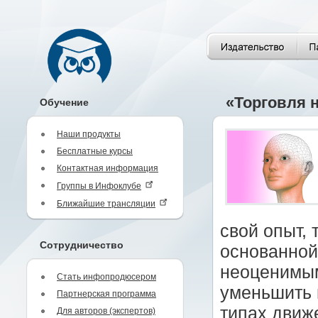
«Торговля 
Обучение
Наши продукты
Бесплатные курсы
Контактная информация
Группы в Инфоклубе
Ближайшие трансляции
свой опыт,
Сотрудничество
основанной
неоценимым
Стать инфопродюсером
уменьшить 
Партнерская программа
типах движ
Для авторов (экспертов)