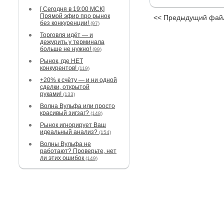
[ Сегодня в 19:00 МСК]
Прямой эфир про рынок
<< Предыдущий фай
без конкуренции!
(97)
Торговля идёт — и
дежурить у терминала
больше не нужно!
(99)
Рынок, где НЕТ
конкурентов!
(119)
+20% к счёту — и ни одной
сделки, открытой
руками!
(133)
Волна Вульфа или просто
красивый зигзаг?
(148)
Рынок игнорирует Ваш
идеальный анализ?
(154)
Волны Вульфа не
работают? Проверьте, нет
ли этих ошибок
(149)