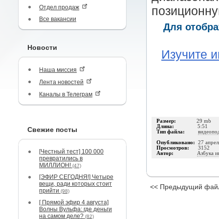
Отдел продаж
позиционну
Все вакансии
Для отобра
Новости
Изучите и
Наша миссия
Лента новостей
Каналы в Телеграм
Размер:
29 mb
Длина:
5:51
Свежие посты
Тип файла:
видеопо
Опубликовано:
27 апрел
Просмотров:
3152
[Честный тест] 100 000
Автор:
Азбука и
превратились в
МИЛЛИОН!
(47)
[ЭФИР СЕГОДНЯ!] Четыре
вещи, ради которых стоит
<< Предыдущий фай
прийти
(98)
[ Прямой эфир 4 августа]
Волны Вульфа: где деньги
на самом деле?
(82)