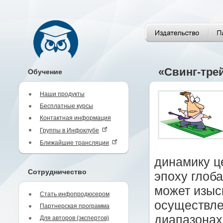
«Свинг-тре
Обучение
Наши продукты
Бесплатные курсы
Контактная информация
Группы в Инфоклубе
Ближайшие трансляции
динамику ц
Сотрудничество
эпоху глоб
может изыс
Стать инфопродюсером
осуществле
Партнерская программа
диапазонах 
Для авторов (экспертов)