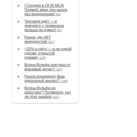
[ Сегодня в 19:00 МСК]
Прямой эфир про рынок
без конкуренции!
(94)
Торговля идёт — и
дежурить у терминала
больше не нужно!
(97)
Рынок, где НЕТ
конкурентов!
(117)
+20% к счёту — и ни одной
сделки, открытой
руками!
(133)
Волна Вульфа или просто
красивый зигзаг?
(147)
Рынок игнорирует Ваш
идеальный анализ?
(149)
Волны Вульфа не
работают? Проверьте, нет
ли этих ошибок
(147)