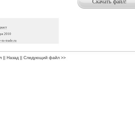
дкаст
ря 2010
w-to-trade.ru
л
||
Назад
||
Следующий файл >>