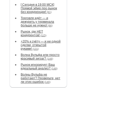
[ Сегодня в 19:00 МСК]
Прямой эфир про рынок
без конкуренции!
(91)
Торговля идёт — и
дежурить у терминала
больше не нужно!
(96)
Рынок, где НЕТ
конкурентов!
(115)
+20% к счёту — и ни одной
сделки, открытой
руками!
(131)
Волна Вульфа или просто
красивый зигзаг?
(146)
Рынок игнорирует Ваш
идеальный анализ?
(148)
Волны Вульфа не
работают? Проверьте, нет
ли этих ошибок
(146)