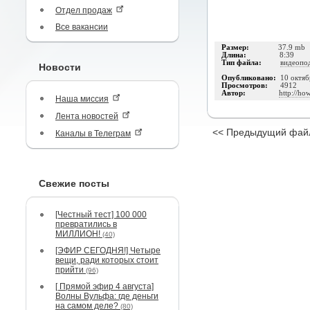
Отдел продаж
Все вакансии
Размер:
37.9 mb
Длина:
8:39
Тип файла:
видеопо
Новости
Опубликовано:
10 октяб
Просмотров:
4912
Автор:
http://ho
Наша миссия
Лента новостей
<< Предыдущий фай
Каналы в Телеграм
Свежие посты
[Честный тест] 100 000
превратились в
МИЛЛИОН!
(40)
[ЭФИР СЕГОДНЯ!] Четыре
вещи, ради которых стоит
прийти
(96)
[ Прямой эфир 4 августа]
Волны Вульфа: где деньги
на самом деле?
(80)