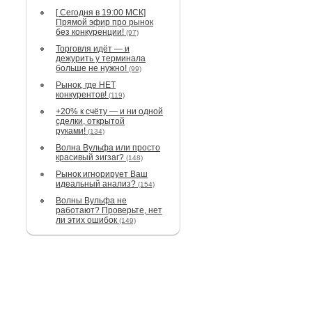
[ Сегодня в 19:00 МСК]
Прямой эфир про рынок
без конкуренции!
(97)
Торговля идёт — и
дежурить у терминала
больше не нужно!
(99)
Рынок, где НЕТ
конкурентов!
(119)
+20% к счёту — и ни одной
сделки, открытой
руками!
(134)
Волна Вульфа или просто
красивый зигзаг?
(148)
Рынок игнорирует Ваш
идеальный анализ?
(154)
Волны Вульфа не
работают? Проверьте, нет
ли этих ошибок
(149)