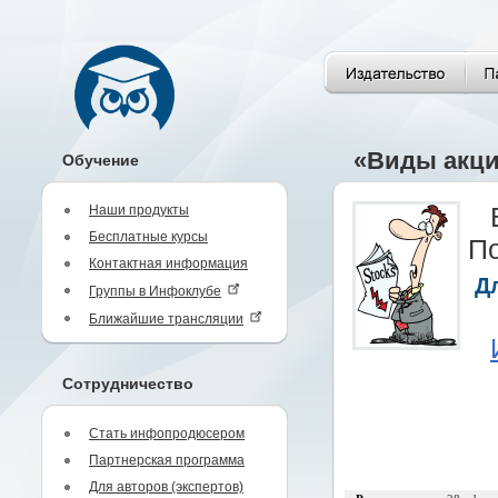
«Виды акц
Обучение
Наши продукты
Бесплатные курсы
По
Контактная информация
Д
Группы в Инфоклубе
Ближайшие трансляции
Сотрудничество
Стать инфопродюсером
Партнерская программа
Для авторов (экспертов)