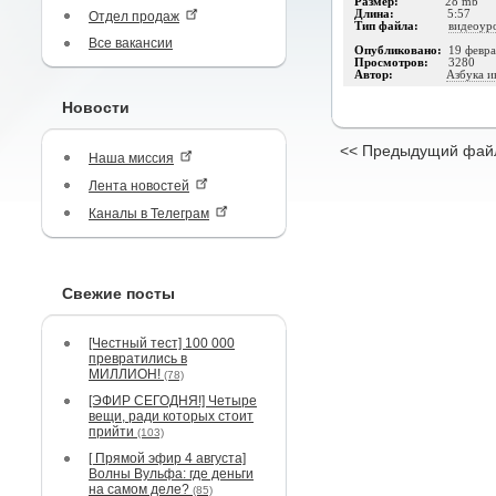
Размер:
28 mb
Длина:
5:57
Отдел продаж
Тип файла:
видеоур
Все вакансии
Опубликовано:
19 февра
Просмотров:
3280
Автор:
Азбука и
Новости
<< Предыдущий фай
Наша миссия
Лента новостей
Каналы в Телеграм
Свежие посты
[Честный тест] 100 000
превратились в
МИЛЛИОН!
(78)
[ЭФИР СЕГОДНЯ!] Четыре
вещи, ради которых стоит
прийти
(103)
[ Прямой эфир 4 августа]
Волны Вульфа: где деньги
на самом деле?
(85)