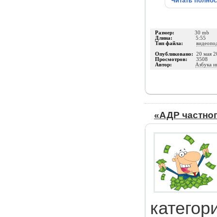
Читать полно
Размер:
30 mb
Длина:
5:55
Тип файла:
видеопо
Опубликовано:
20 мая 2
Просмотров:
3508
Автор:
Азбука и
«АДР частно
категор