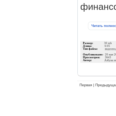
финансо
Читать полно
Размер:
30 mb
Длина:
6:05
Тип файла:
видеопо
Опубликовано:
20 мая 2
Просмотров:
3643
Автор:
Азбука и
Первая
|
Предыдуща