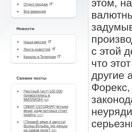
этом, н
Отдел продаж
валютны
Все вакансии
задумыв
Новости
произво
Наша миссия
с этой 
Лента новостей
Каналы в Телеграм
что этот
другие 
Свежие посты
Форекс,
[Честный тест] 100 000
превратились в
законод
МИЛЛИОН!
(88)
[ЭФИР СЕГОДНЯ!] Четыре
неуряди
вещи, ради которых стоит
прийти
(107)
серьез
[ Прямой эфир 4 августа]
Волны Вульфа: где деньги
на самом деле?
(88)