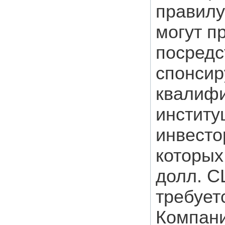
правилу
могут п
посредс
спонси
квалиф
институ
инвесто
которых
долл. С
требует
Компани