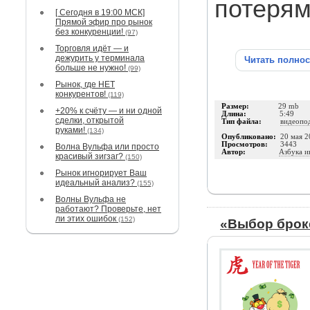
потерям
[ Сегодня в 19:00 МСК]
Прямой эфир про рынок
без конкуренции!
(97)
Торговля идёт — и
дежурить у терминала
Читать полно
больше не нужно!
(99)
Рынок, где НЕТ
конкурентов!
(119)
Размер:
29 mb
+20% к счёту — и ни одной
Длина:
5:49
сделки, открытой
Тип файла:
видеопо
руками!
(134)
Опубликовано:
20 мая 2
Просмотров:
3443
Волна Вульфа или просто
Автор:
Азбука и
красивый зигзаг?
(150)
Рынок игнорирует Ваш
идеальный анализ?
(155)
Волны Вульфа не
работают? Проверьте, нет
ли этих ошибок
(152)
«Выбор брок