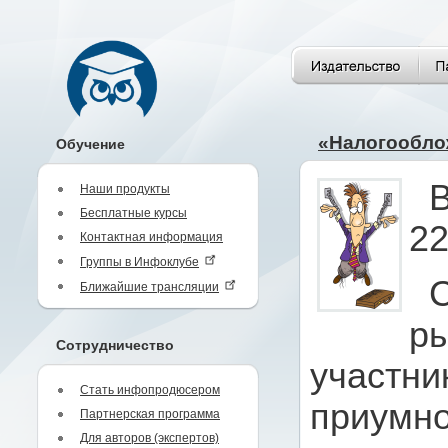
«Налогообло
Обучение
Наши продукты
Бесплатные курсы
22
Контактная информация
Группы в Инфоклубе
Ближайшие трансляции
ры
Сотрудничество
участни
Стать инфопродюсером
приумно
Партнерская программа
Для авторов (экспертов)