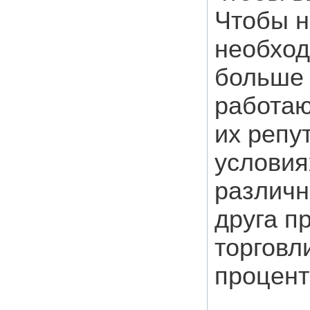
Чтобы н
необход
больше 
работаю
их репу
условия
различн
друга п
торговл
процент