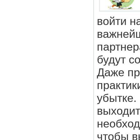
войти н
важнейш
партнер
будут с
Даже пр
практик
убытке.
выходит
необход
чтобы в