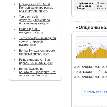
Опубликовано:
20 мая 2
[ Сегодня в 19:00 МСК]
Просмотров:
2953
Прямой эфир про рынок
Автор:
Азбука и
без конкуренции!
(97)
Торговля идёт — и
дежурить у терминала
больше не нужно!
(99)
«Опционы кол
Рынок, где НЕТ
конкурентов!
(119)
+20% к счёту — и ни одной
сделки, открытой
руками!
(134)
Волна Вульфа или просто
красивый зигзаг?
(150)
Рынок игнорирует Ваш
идеальный анализ?
(154)
заключения контрак
Волны Вульфа не
того, такие внеби
работают? Проверьте, нет
ли этих ошибок
(152)
заключения контрак
Читать полно