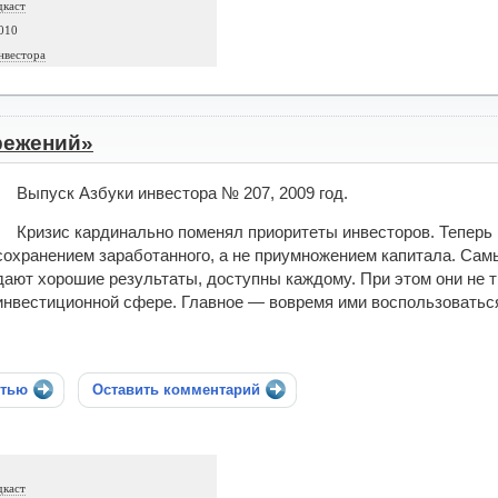
дкаст
010
нвестора
режений»
Выпуск Азбуки инвестора № 207, 2009 год.
Кризис кардинально поменял приоритеты инвесторов. Теперь 
сохранением заработанного, а не приумножением капитала. Сам
дают хорошие результаты, доступны каждому. При этом они не 
инвестиционной сфере. Главное — вовремя ими воспользоватьс
стью
Оставить комментарий
дкаст