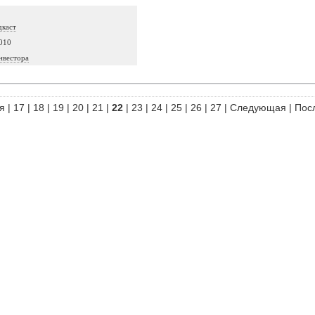
дкаст
010
нвестора
я
|
17
|
18
|
19
|
20
|
21
|
22
|
23
|
24
|
25
|
26
|
27
|
Следующая
|
Пос
родуктов
|
Партнерка
|
Вакансии
|
Контакты
) 555-07-21
|
+7 (499) 553-09-74
или
оставьте заявку на обратный звонок
.