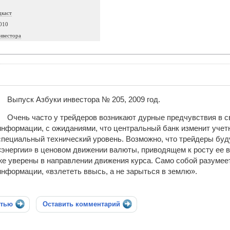
дкаст
010
нвестора
Выпуск Азбуки инвестора № 205, 2009 год.
Очень часто у трейдеров возникают дурные предчувствия в 
информации, с ожиданиями, что центральный банк изменит учет
специальный технический уровень. Возможно, что трейдеры буд
«энергии» в ценовом движении валюты, приводящем к росту ее в
же уверены в направлении дви­жения курса. Само собой разумее
информации, «взлететь ввысь, а не зарыться в землю».
стью
Оставить комментарий