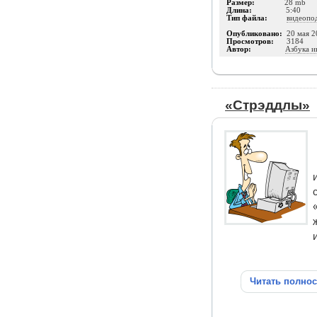
Размер:
28 mb
Длина:
5:40
Тип файла:
видеопо
Опубликовано:
20 мая 2
Просмотров:
3184
Автор:
Азбука и
«Стрэддлы»
Читать полно