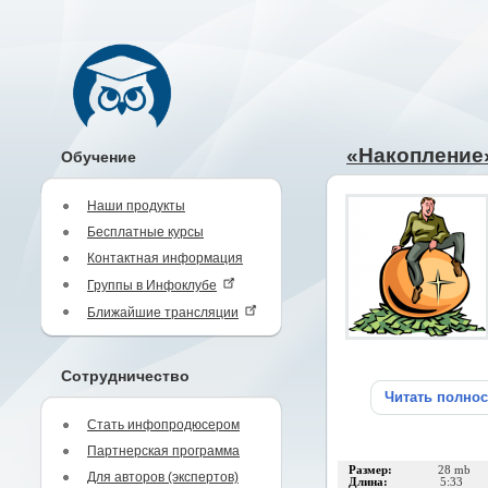
«Накопление
Обучение
Наши продукты
Бесплатные курсы
Контактная информация
Группы в Инфоклубе
Ближайшие трансляции
Сотрудничество
Читать полно
Стать инфопродюсером
Партнерская программа
Размер:
28 mb
Для авторов (экспертов)
Длина:
5:33