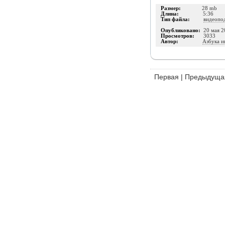
Размер:
28 mb
Длина:
5:36
Тип файла:
видеопо
Опубликовано:
20 мая 2
Просмотров:
3033
Автор:
Азбука и
Первая
|
Предыдуща
Издательство
Инфо-ДВД
О проекте
|
Каталог п
ИП Шумилова Маргарита Викторовна
ОГРНИП 316183200118945
Позвоните нам:
8 (800
Адрес: 426077, Россия, Ижевск, а/я 5098