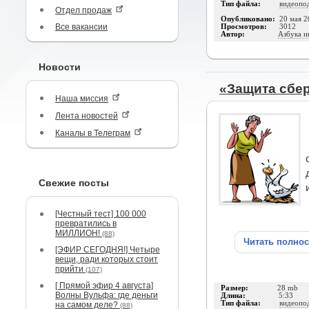
Тип файла:
видеопо
Отдел продаж
Опубликовано:
20 мая 2
Все вакансии
Просмотров:
3012
Автор:
Азбука и
Новости
«Защита сбе
Наша миссия
Лента новостей
Каналы в Телеграм
Свежие посты
[Честный тест] 100 000
превратились в
МИЛЛИОН!
(88)
Читать полно
[ЭФИР СЕГОДНЯ!] Четыре
вещи, ради которых стоит
прийти
(107)
[ Прямой эфир 4 августа]
Размер:
28 mb
Волны Вульфа: где деньги
Длина:
5:33
Тип файла:
видеопо
на самом деле?
(88)