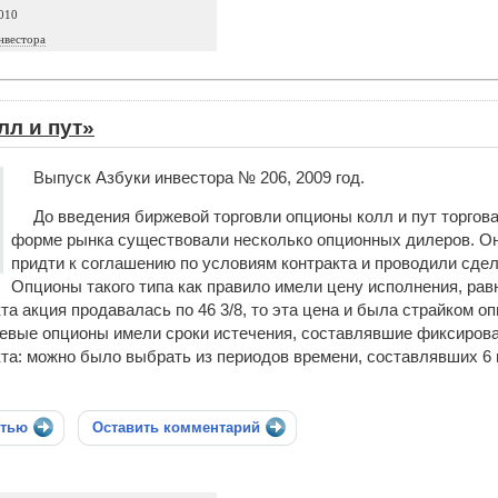
010
нвестора
л и пут»
Выпуск Азбуки инвестора № 206, 2009 год.
До введения биржевой торговли опционы колл и пут торгов
форме рынка существовали несколько опционных дилеров. Они
придти к соглашению по условиям контракта и проводили сде
Опционы такого типа как правило имели цену исполнения, рав
та акция продавалась по 46 3/8, то эта цена и была страйком 
ржевые опционы имели сроки истечения, составлявшие фиксиров
та: можно было выбрать из периодов времени, составлявших 6 м
стью
Оставить комментарий