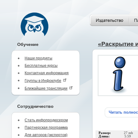
«Раскрытие 
Обучение
Наши продукты
Бесплатные курсы
Контактная информация
Группы в Инфоклубе
Ближайшие трансляции
Сотрудничество
Читать полно
Стать инфопродюсером
Партнерская программа
Размер:
27 mb
Для авторов (экспертов)
Длина:
5:59