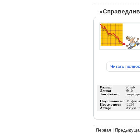
«Справедлив
Читать полно
Размер:
28 mb
Длина:
6:10
Тип файла:
видеоур
Опубликовано:
19 февра
Просмотров:
3534
Автор:
Азбука и
Первая
|
Предыдуща