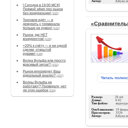
Автор:
Азбука и
[ Сегодня в 19:00 МСК]
Прямой эфир про рынок
без конкуренции!
(100)
Торговля идёт — и
«Сравнител
дежурить у терминала
больше не нужно!
(102)
Рынок, где НЕТ
конкурентов!
(120)
+20% к счёту — и ни одной
сделки, открытой
руками!
(136)
Волна Вульфа или просто
красивый зигзаг?
(152)
Рынок игнорирует Ваш
идеальный анализ?
(157)
Читать полно
Волны Вульфа не
работают? Проверьте, нет
ли этих ошибок
(154)
Размер:
28 mb
Длина:
6:02
Тип файла:
видеоур
Опубликовано:
19 февра
Просмотров:
3334
Автор:
Азбука и