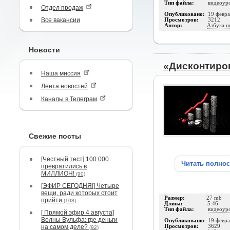
Тип файла:
видеоур
Отдел продаж
Опубликовано:
19 февра
Все вакансии
Просмотров:
3212
Автор:
Азбука и
Новости
«Дисконтиро
Наша миссия
Лента новостей
Каналы в Телеграм
Свежие посты
[Честный тест] 100 000
Читать полно
превратились в
МИЛЛИОН!
(90)
[ЭФИР СЕГОДНЯ!] Четыре
вещи, ради которых стоит
Размер:
27 mb
прийти
(108)
Длина:
5:46
Тип файла:
видеоур
[ Прямой эфир 4 августа]
Волны Вульфа: где деньги
Опубликовано:
19 февра
на самом деле?
Просмотров:
3629
(92)