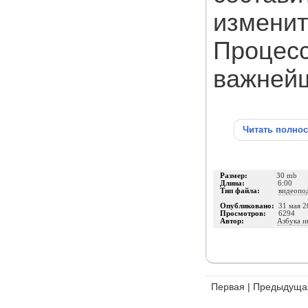
изменит
Процесс
важнейш
Читать полно
Размер:
30 mb
Длина:
6:00
Тип файла:
видеопо
Опубликовано:
31 мая 2
Просмотров:
6294
Автор:
Азбука и
Первая
|
Предыдуща