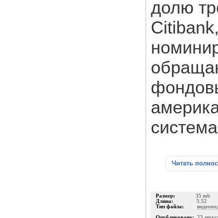
долю тр
Citibank
номини
обращаю
фондовы
америка
система
Читать полно
Размер:
35 mb
Длина:
5.52
Тип файла:
видеопо
Опубликовано:
23 авгус