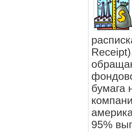
расписка
Receipt
обраща
фондово
бумага 
компани
америка
95% вып