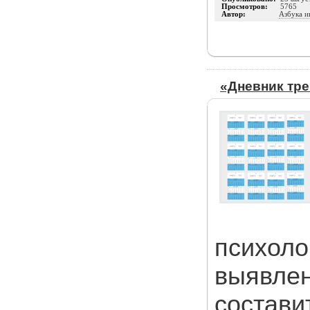
Просмотров:
5765
Автор:
Азбука и
«Дневник тр
психоло
выявлен
составит