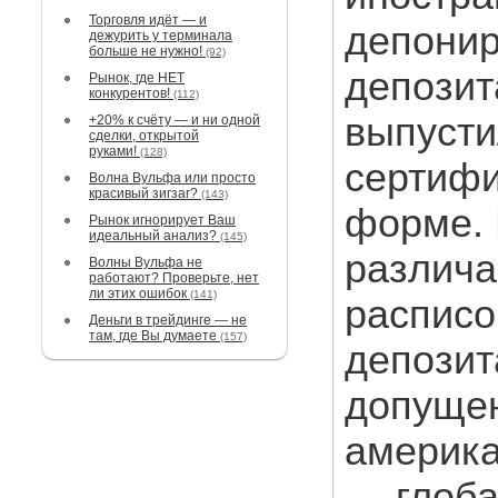
Торговля идёт — и
депонир
дежурить у терминала
больше не нужно!
(92)
депозит
Рынок, где НЕТ
конкурентов!
(112)
выпусти
+20% к счёту — и ни одной
сделки, открытой
руками!
(128)
сертифи
Волна Вульфа или просто
красивый зигзаг?
(143)
форме. 
Рынок игнорирует Ваш
идеальный анализ?
(145)
различа
Волны Вульфа не
работают? Проверьте, нет
ли этих ошибок
(141)
расписо
Деньги в трейдинге — не
там, где Вы думаете
(157)
депозит
допуще
америка
— глоб