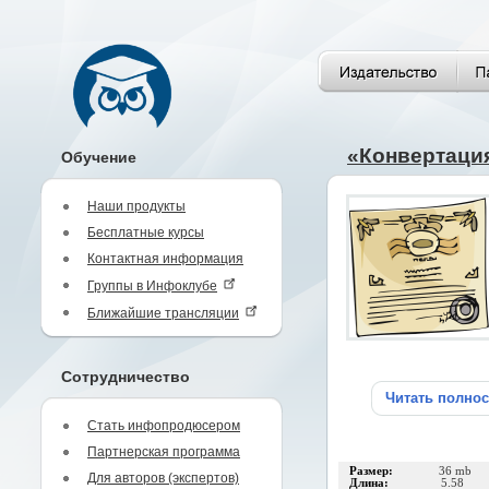
«Конвертаци
Обучение
Наши продукты
Бесплатные курсы
Контактная информация
Группы в Инфоклубе
Ближайшие трансляции
Сотрудничество
Читать полно
Стать инфопродюсером
Партнерская программа
Размер:
36 mb
Для авторов (экспертов)
Длина:
5.58