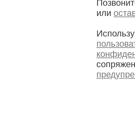
Позвонит
или
оста
Использу
пользова
конфиде
сопряжен
предупре