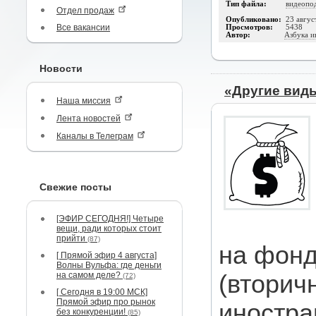
Тип файла:
видеопо
Отдел продаж
Опубликовано:
23 авгус
Все вакансии
Просмотров:
5438
Автор:
Азбука и
Новости
«Другие вид
Наша миссия
Лента новостей
Каналы в Телеграм
Свежие посты
[ЭФИР СЕГОДНЯ!] Четыре
вещи, ради которых стоит
прийти
(87)
на фонд
[ Прямой эфир 4 августа]
Волны Вульфа: где деньги
на самом деле?
(вторич
(72)
[ Сегодня в 19:00 МСК]
Прямой эфир про рынок
иностра
без конкуренции!
(85)