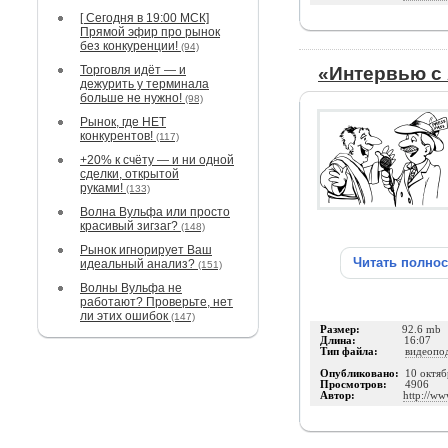
[ Сегодня в 19:00 МСК]
Прямой эфир про рынок
без конкуренции!
(94)
Торговля идёт — и
«Интервью с
дежурить у терминала
больше не нужно!
(98)
Рынок, где НЕТ
конкурентов!
(117)
+20% к счёту — и ни одной
сделки, открытой
руками!
(133)
Волна Вульфа или просто
красивый зигзаг?
(148)
Рынок игнорирует Ваш
Читать полно
идеальный анализ?
(151)
Волны Вульфа не
работают? Проверьте, нет
ли этих ошибок
(147)
Размер:
92.6 mb
Длина:
16:07
Тип файла:
видеопо
Опубликовано:
10 октяб
Просмотров:
4906
Автор:
http://ww