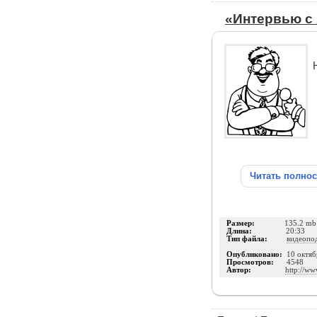
«Интервью с
Читать полно
Размер:
135.2 mb
Длина:
20:33
Тип файла:
видеопо
Опубликовано:
10 октяб
Просмотров:
4548
Автор:
http://ww