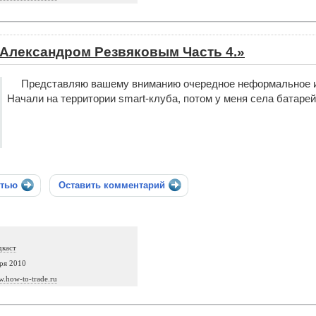
 Александром Резвяковым Часть 4.»
Представляю вашему вниманию очередное неформальное ин
Начали на территории smart-клуба, потом у меня села батарей
стью
Оставить комментарий
дкаст
ря 2010
w.how-to-trade.ru