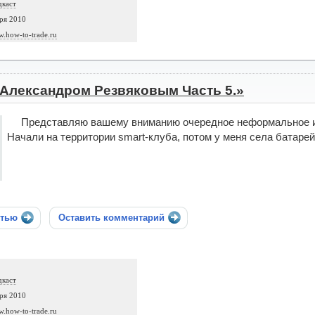
дкаст
ря 2010
w.how-to-trade.ru
 Александром Резвяковым Часть 5.»
Представляю вашему вниманию очередное неформальное ин
Начали на территории smart-клуба, потом у меня села батарей
стью
Оставить комментарий
дкаст
ря 2010
w.how-to-trade.ru