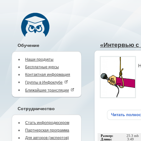
«Интервью с
Обучение
Наши продукты
Н
Бесплатные курсы
Контактная информация
Группы в Инфоклубе
Ближайшие трансляции
Сотрудничество
Читать полно
Стать инфопродюсером
Партнерская программа
Размер:
25.3 mb
Для авторов (экспертов)
Длина:
3:49