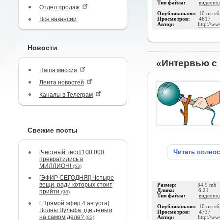
Тип файла:
видеопо
Отдел продаж
Опубликовано:
10 октяб
Все вакансии
Просмотров:
4617
Автор:
http://ww
Новости
«Интервью с
Наша миссия
Лента новостей
Каналы в Телеграм
Свежие посты
Читать полно
[Честный тест] 100 000
превратились в
МИЛЛИОН!
(53)
[ЭФИР СЕГОДНЯ!] Четыре
вещи, ради которых стоит
Размер:
34.9 mb
Длина:
6:21
прийти
(98)
Тип файла:
видеопо
[ Прямой эфир 4 августа]
Опубликовано:
10 октяб
Волны Вульфа: где деньги
Просмотров:
4737
на самом деле?
(82)
Автор:
http://ww