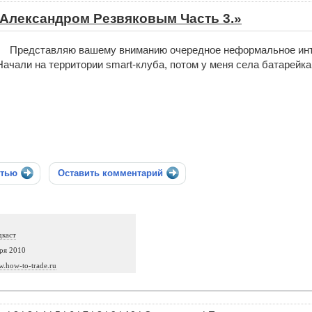
 Александром Резвяковым Часть 3.»
Представляю вашему вниманию очередное неформальное инте
Начали на территории smart-клуба, потом у меня села батарейка
стью
Оставить комментарий
дкаст
ря 2010
w.how-to-trade.ru