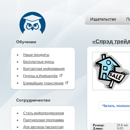
«Спрэд трей
Обучение
Наши продукты
Бесплатные курсы
Контактная информация
Группы в Инфоклубе
Ближайшие трансляции
Сотрудничество
Читать полно
Стать инфопродюсером
Партнерская программа
Размер:
29.8 mb
Для авторов (экспертов)
Длина:
6:05