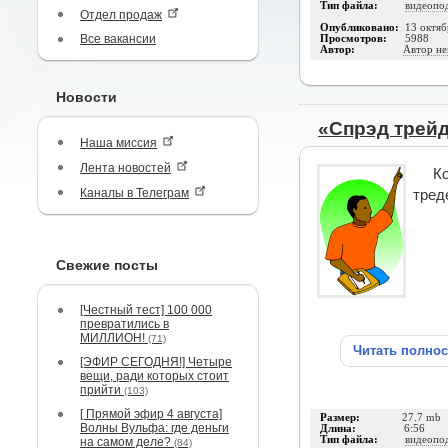
Тип файла:
видеопо
Отдел продаж
Опубликовано:
13 октяб
Все вакансии
Просмотров:
5988
Автор:
Автор не
Новости
«Спрэд трейд
Наша миссия
Лента новостей
К
Каналы в Телеграм
тред
Свежие посты
[Честный тест] 100 000
превратились в
МИЛЛИОН!
(71)
Читать полно
[ЭФИР СЕГОДНЯ!] Четыре
вещи, ради которых стоит
прийти
(103)
[ Прямой эфир 4 августа]
Размер:
27.7 mb
Волны Вульфа: где деньги
Длина:
6:56
Тип файла:
видеопо
на самом деле?
(84)