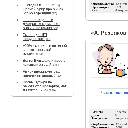
Опубликовано:
13 октяб
[ Сегодня в 19:00 МСК]
Просмотров:
5699
Прямой эфир про рынок
Автор:
Автор не
без конкуренции!
(97)
Торговля идёт — и
дежурить у терминала
больше не нужно!
(99)
«А. Резвяков 
Рынок, где НЕТ
конкурентов!
(119)
+20% к счёту — и ни одной
сделки, открытой
руками!
(133)
Волна Вульфа или просто
красивый зигзаг?
(148)
Рынок игнорирует Ваш
идеальный анализ?
(154)
Волны Вульфа не
работают? Проверьте, нет
ли этих ошибок
(149)
Читать полно
Размер:
47.5 mb
Длина:
9:13
Тип файла:
видеопо
Опубликовано:
13 октяб
Просмотров:
5889