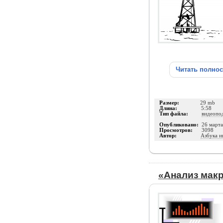
Читать полно
Размер:
29 mb
Длина:
5:58
Тип файла:
видеопо
Опубликовано:
26 март
Просмотров:
3098
Автор:
Азбука и
«Анализ мак