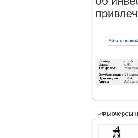
об инве
привлеч
Читать полно
Размер:
29 mb
Длина:
6:01
Тип файла:
видеопо
Опубликовано:
26 март
Просмотров:
3294
Автор:
Азбука и
«Фьючерсы н