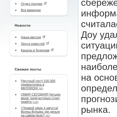
сбереже
Отдел продаж
информа
Все вакансии
считала
Новости
Доу уда
Наша миссия
ситуаци
Лента новостей
Каналы в Телеграм
предлож
наиболе
Свежие посты
на осно
[Честный тест] 100 000
превратились в
определ
МИЛЛИОН!
(90)
[ЭФИР СЕГОДНЯ!] Четыре
прогноз
вещи, ради которых стоит
прийти
(108)
рынка.
[ Прямой эфир 4 августа]
Волны Вульфа: где деньги
на самом деле?
(90)