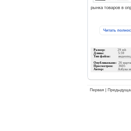
рынка товаров в о
Читать полно
Размер:
29 mb
Длина:
5:59
Тип файла:
видеопо
Опубликовано:
26 март
Просмотров:
3605
Автор:
Азбука и
Первая
|
Предыдуща