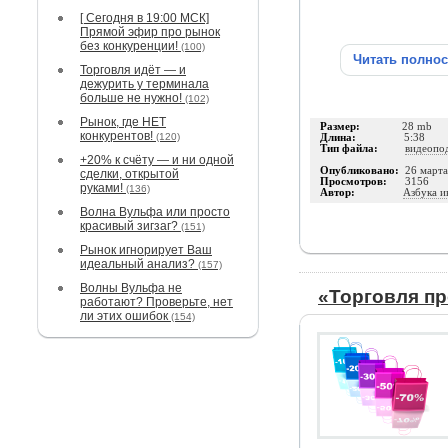
[ Сегодня в 19:00 МСК]
Прямой эфир про рынок
без конкуренции!
(100)
Читать полно
Торговля идёт — и
дежурить у терминала
больше не нужно!
(102)
Рынок, где НЕТ
Размер:
28 mb
конкурентов!
(120)
Длина:
5:38
Тип файла:
видеопо
+20% к счёту — и ни одной
Опубликовано:
26 март
сделки, открытой
Просмотров:
3156
руками!
(136)
Автор:
Азбука и
Волна Вульфа или просто
красивый зигзаг?
(151)
Рынок игнорирует Ваш
идеальный анализ?
(157)
Волны Вульфа не
«Торговля п
работают? Проверьте, нет
ли этих ошибок
(154)